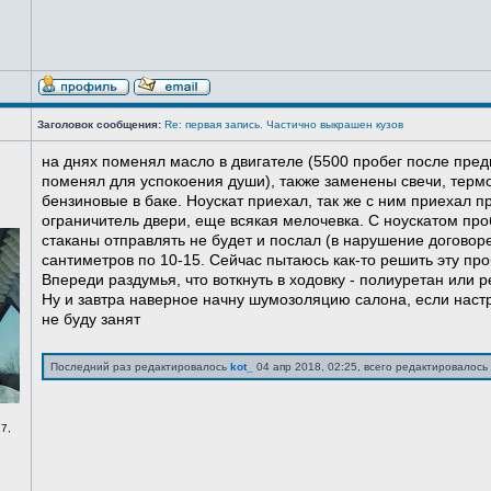
Заголовок сообщения:
Re: первая запись. Частично выкрашен кузов
на днях поменял масло в двигателе (5500 пробег после пред
поменял для успокоения души), также заменены свечи, терм
бензиновые в баке. Ноускат приехал, так же с ним приехал 
ограничитель двери, еще всякая мелочевка. С ноускатом про
стаканы отправлять не будет и послал (в нарушение договоре
сантиметров по 10-15. Сейчас пытаюсь как-то решить эту про
Впереди раздумья, что воткнуть в ходовку - полиуретан или ре
Ну и завтра наверное начну шумозоляцию салона, если нас
не буду занят
Последний раз редактировалось
kot_
04 апр 2018, 02:25, всего редактировалось 
7,