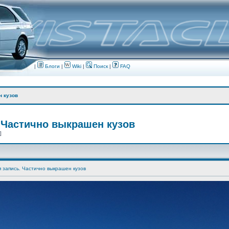
|
Блоги
|
Wiki
|
Поиск
|
FAQ
н кузов
 Частично выкрашен кузов
 ]
я запись. Частично выкрашен кузов