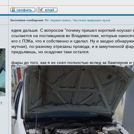
Заголовок сообщения:
Re: первая запись. Частично выкрашен кузов
едем дальше. С вопросом "почему пришел короткий ноускат в
ссылается на поставщиков во Владивостоке, которые накосячи
его с ПЭКа, что я собственно и сделал. Ну и заодно обнаруж
мутная), по-разному отрезаны провода, и в замутненной фаре
предъявишь, но осадочек таки остался.
фары до того, как я их снял полностью вслед за бампером и
7,