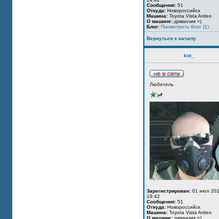
Сообщения:
51
Откуда:
Новороссийск
Машина:
Toyota Vista Ardeo
О машине:
диванчик =)
Блог:
Посмотреть блог (1)
Вернуться к началу
kot_
Любитель
Зарегистрирован:
01 июл 201
19:42
Сообщения:
51
Откуда:
Новороссийск
Машина:
Toyota Vista Ardeo
О машине:
диванчик =)