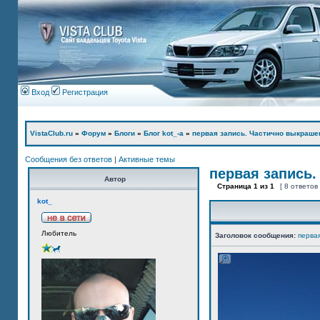
Вход
Регистрация
VistaClub.ru
»
Форум
»
Блоги
»
Блог kot_-а
»
первая запись. Частично выкраше
Сообщения без ответов
|
Активные темы
первая запись.
Автор
Страница
1
из
1
[ 8 ответов
kot_
Любитель
Заголовок сообщения:
перва