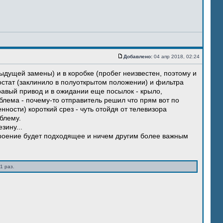
Добавлено:
04 апр 2018, 02:24
ыдущей замены) и в коробке (пробег неизвестен, поэтому и
остат (заклинило в полуоткрытом положении) и фильтра
правый привод и в ожидании еще посылок - крыло,
блема - почему-то отправитель решил что прям вот по
нности) короткий срез - чуть отойдя от телевизора
блему.
зину...
троение будет подходящее и ничем другим более важным
1 раз.