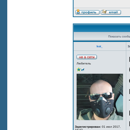
Показать сооб
kot_
З
Любитель
Зарегистрирован:
01 июл 2017,
19:42