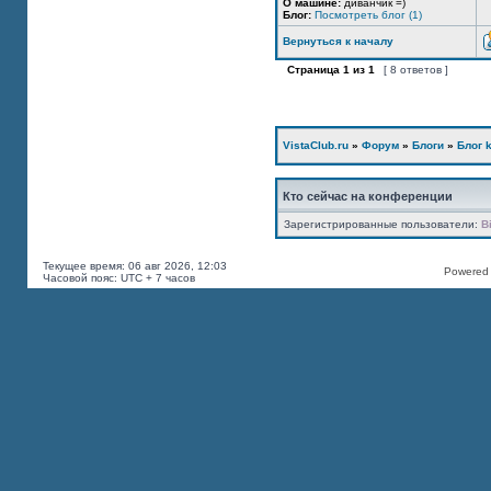
О машине:
диванчик =)
Блог:
Посмотреть блог (1)
Вернуться к началу
Страница
1
из
1
[ 8 ответов ]
VistaClub.ru
»
Форум
»
Блоги
»
Блог k
Кто сейчас на конференции
Зарегистрированные пользователи:
B
Текущее время: 06 авг 2026, 12:03
Powered b
Часовой пояс: UTC + 7 часов