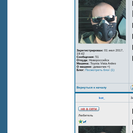
Зарегистрирован:
01 июл 2017,
19:42
Сообщения:
51
Откуда:
Новороссийск
Машина:
Toyota Vista Ardeo
О машине:
диванчик =)
Блог:
Посмотреть блог (1)
Вернуться к началу
kot_
З
Любитель