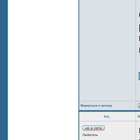
Вернуться к началу
kot_
З
Любитель