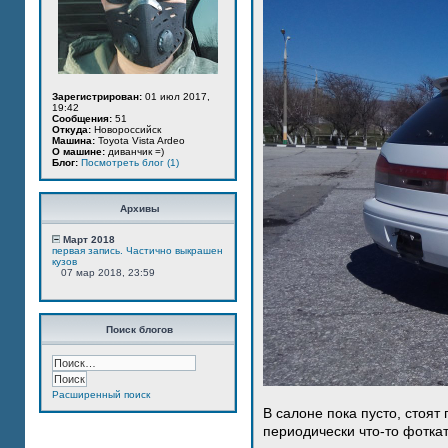
Зарегистрирован:
01 июл 2017,
19:42
Сообщения:
51
Откуда:
Новороссийск
Машина:
Toyota Vista Ardeo
О машине:
диванчик =)
Блог:
Посмотреть блог (1)
Архивы
Март 2018
первая запись. Частично выкрашен
кузов
07 мар 2018, 23:59
Поиск блогов
Расширенный поиск
В салоне пока пусто, стоят
периодически что-то фотка