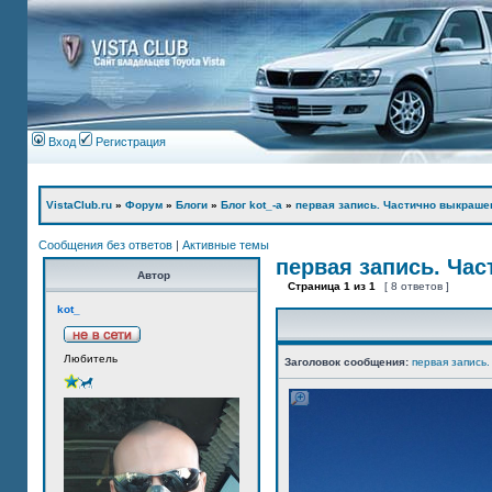
Вход
Регистрация
VistaClub.ru
»
Форум
»
Блоги
»
Блог kot_-а
»
первая запись. Частично выкраше
Сообщения без ответов
|
Активные темы
первая запись. Ча
Автор
Страница
1
из
1
[ 8 ответов ]
kot_
Любитель
Заголовок сообщения:
первая запись