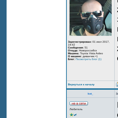
Зарегистрирован:
01 июл 2017,
19:42
Сообщения:
51
Откуда:
Новороссийск
Машина:
Toyota Vista Ardeo
О машине:
диванчик =)
Блог:
Посмотреть блог (1)
Вернуться к началу
kot_
З
Любитель