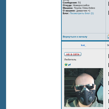
Сообщения:
51
Откуда:
Новороссийск
Машина:
Toyota Vista Ardeo
О машине:
диванчик =)
Блог:
Посмотреть блог (1)
Вернуться к началу
kot_
З
Любитель