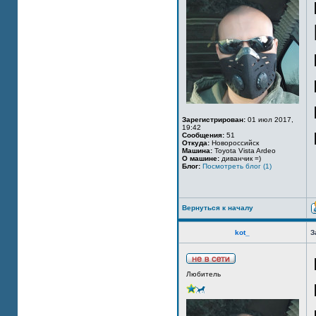
Зарегистрирован:
01 июл 2017,
19:42
Сообщения:
51
Откуда:
Новороссийск
Машина:
Toyota Vista Ardeo
О машине:
диванчик =)
Блог:
Посмотреть блог (1)
Вернуться к началу
kot_
З
Любитель