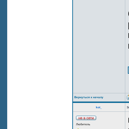
Вернуться к началу
kot_
З
Любитель