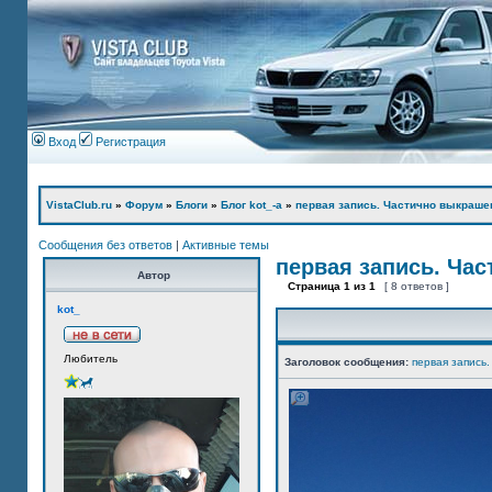
Вход
Регистрация
VistaClub.ru
»
Форум
»
Блоги
»
Блог kot_-а
»
первая запись. Частично выкраше
Сообщения без ответов
|
Активные темы
первая запись. Ча
Автор
Страница
1
из
1
[ 8 ответов ]
kot_
Любитель
Заголовок сообщения:
первая запись