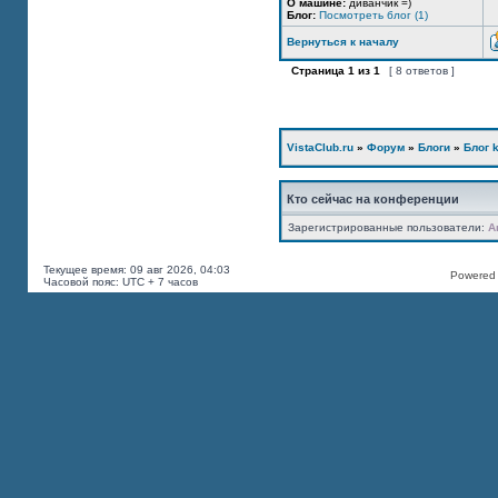
О машине:
диванчик =)
Блог:
Посмотреть блог (1)
Вернуться к началу
Страница
1
из
1
[ 8 ответов ]
VistaClub.ru
»
Форум
»
Блоги
»
Блог k
Кто сейчас на конференции
Зарегистрированные пользователи:
A
Текущее время: 09 авг 2026, 04:03
Powered b
Часовой пояс: UTC + 7 часов