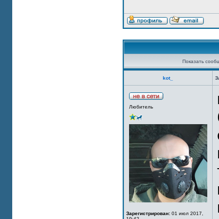
Показать сооб
kot_
З
Любитель
Зарегистрирован:
01 июл 2017,
19:42