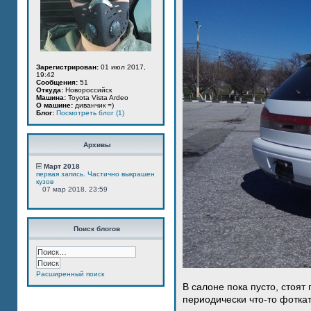
Зарегистрирован:
01 июл 2017,
19:42
Сообщения:
51
Откуда:
Новороссийск
Машина:
Toyota Vista Ardeo
О машине:
диванчик =)
Блог:
Посмотреть блог (1)
Архивы
Март 2018
первая запись. Частично выкрашен
кузов
07 мар 2018, 23:59
Поиск блогов
Расширенный поиск
В салоне пока пусто, стоят
периодически что-то фотка