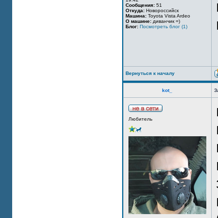
Сообщения:
51
Откуда:
Новороссийск
Машина:
Toyota Vista Ardeo
О машине:
диванчик =)
Блог:
Посмотреть блог (1)
Вернуться к началу
kot_
З
Любитель