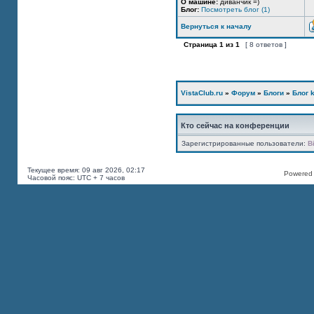
О машине:
диванчик =)
Блог:
Посмотреть блог (1)
Вернуться к началу
Страница
1
из
1
[ 8 ответов ]
VistaClub.ru
»
Форум
»
Блоги
»
Блог k
Кто сейчас на конференции
Зарегистрированные пользователи:
B
Текущее время: 09 авг 2026, 02:17
Powered b
Часовой пояс: UTC + 7 часов