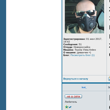
Зарегистрирован:
01 июл 2017,
19:42
Сообщения:
51
Откуда:
Новороссийск
Машина:
Toyota Vista Ardeo
О машине:
диванчик =)
Блог:
Посмотреть блог (1)
Вернуться к началу
kot_
З
Любитель