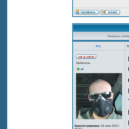
Показать сооб
kot_
З
Любитель
Зарегистрирован:
01 июл 2017,
19:42