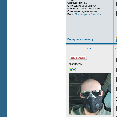
Сообщения:
51
Откуда:
Новороссийск
Машина:
Toyota Vista Ardeo
О машине:
диванчик =)
Блог:
Посмотреть блог (1)
Вернуться к началу
kot_
З
Любитель