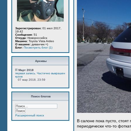
Зарегистрирован:
01 июл 2017,
19:42
Сообщения:
51
Откуда:
Новороссийск
Машина:
Toyota Vista Ardeo
О машине:
диванчик =)
Блог:
Посмотреть блог (1)
Архивы
Март 2018
первая запись. Частично выкрашен
кузов
07 мар 2018, 23:59
Поиск блогов
Расширенный поиск
В салоне пока пусто, стоят
периодически что-то фотка