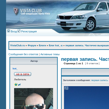
Вход
Регистрация
VistaClub.ru
»
Форум
»
Блоги
»
Блог kot_-а
»
первая запись. Частично выкраше
Сообщения без ответов
|
Активные темы
первая запись. Ча
Автор
Страница
1
из
1
[ 8 ответов ]
kot_
Любитель
Заголовок сообщения:
первая запись