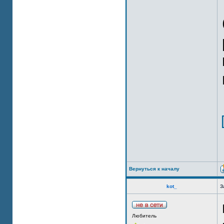
Вернуться к началу
kot_
З
Любитель