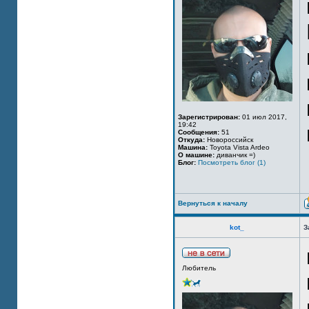
Зарегистрирован:
01 июл 2017,
19:42
Сообщения:
51
Откуда:
Новороссийск
Машина:
Toyota Vista Ardeo
О машине:
диванчик =)
Блог:
Посмотреть блог (1)
Вернуться к началу
kot_
З
Любитель