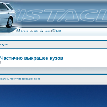
|
Блоги
|
Wiki
|
Поиск
|
FAQ
н кузов
 Частично выкрашен кузов
 ]
я запись. Частично выкрашен кузов