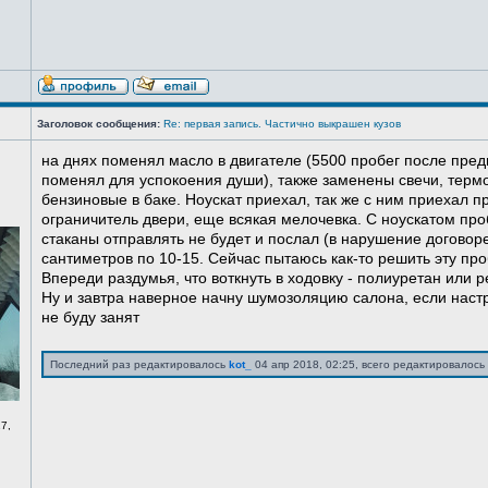
Заголовок сообщения:
Re: первая запись. Частично выкрашен кузов
на днях поменял масло в двигателе (5500 пробег после пред
поменял для успокоения души), также заменены свечи, терм
бензиновые в баке. Ноускат приехал, так же с ним приехал 
ограничитель двери, еще всякая мелочевка. С ноускатом про
стаканы отправлять не будет и послал (в нарушение договоре
сантиметров по 10-15. Сейчас пытаюсь как-то решить эту про
Впереди раздумья, что воткнуть в ходовку - полиуретан или ре
Ну и завтра наверное начну шумозоляцию салона, если нас
не буду занят
Последний раз редактировалось
kot_
04 апр 2018, 02:25, всего редактировалось 
7,