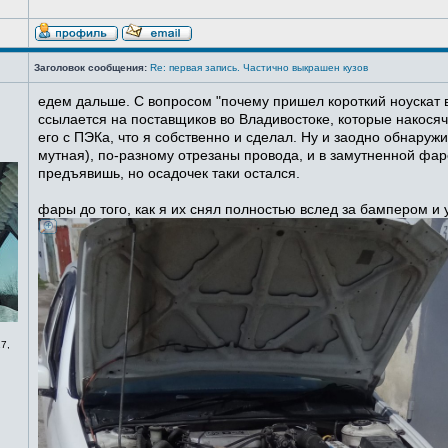
Заголовок сообщения:
Re: первая запись. Частично выкрашен кузов
едем дальше. С вопросом "почему пришел короткий ноускат в
ссылается на поставщиков во Владивостоке, которые накосячи
его с ПЭКа, что я собственно и сделал. Ну и заодно обнаруж
мутная), по-разному отрезаны провода, и в замутненной фаре
предъявишь, но осадочек таки остался.
фары до того, как я их снял полностью вслед за бампером и
7,