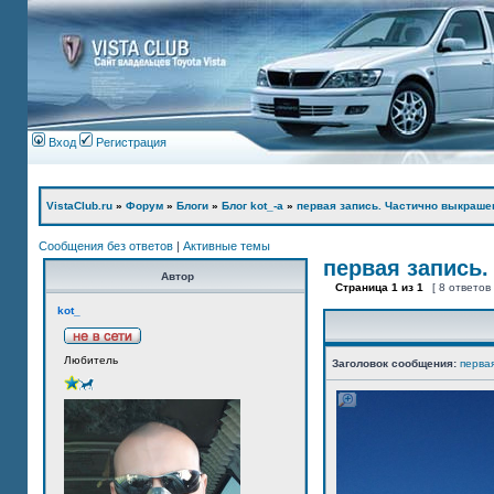
Вход
Регистрация
VistaClub.ru
»
Форум
»
Блоги
»
Блог kot_-а
»
первая запись. Частично выкраше
Сообщения без ответов
|
Активные темы
первая запись.
Автор
Страница
1
из
1
[ 8 ответов
kot_
Любитель
Заголовок сообщения:
перва