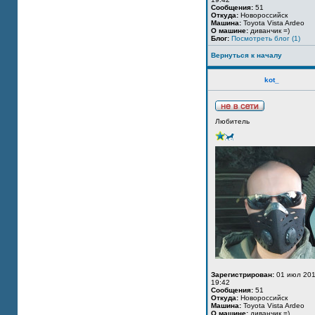
Сообщения:
51
Откуда:
Новороссийск
Машина:
Toyota Vista Ardeo
О машине:
диванчик =)
Блог:
Посмотреть блог (1)
Вернуться к началу
kot_
Любитель
Зарегистрирован:
01 июл 201
19:42
Сообщения:
51
Откуда:
Новороссийск
Машина:
Toyota Vista Ardeo
О машине:
диванчик =)