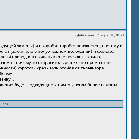
Добавлено:
04 апр 2018, 02:24
ыдущей замены) и в коробке (пробег неизвестен, поэтому и
остат (заклинило в полуоткрытом положении) и фильтра
правый привод и в ожидании еще посылок - крыло,
блема - почему-то отправитель решил что прям вот по
нности) короткий срез - чуть отойдя от телевизора
блему.
зину...
троение будет подходящее и ничем другим более важным
1 раз.