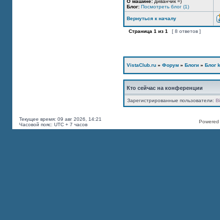
О машине:
диванчик =)
Блог:
Посмотреть блог (1)
Вернуться к началу
Страница
1
из
1
[ 8 ответов ]
VistaClub.ru
»
Форум
»
Блоги
»
Блог k
Кто сейчас на конференции
Зарегистрированные пользователи:
B
Текущее время: 09 авг 2026, 14:21
Powered b
Часовой пояс: UTC + 7 часов