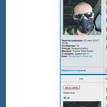
Зарегистрирован:
01 июл 2017,
19:42
Сообщения:
51
Откуда:
Новороссийск
Машина:
Toyota Vista Ardeo
О машине:
диванчик =)
Блог:
Посмотреть блог (1)
Вернуться к началу
kot_
З
Любитель