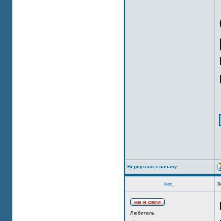
Вернуться к началу
kot_
З
Любитель