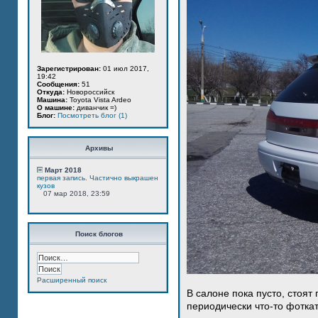
Зарегистрирован:
01 июл 2017,
19:42
Сообщения:
51
Откуда:
Новороссийск
Машина:
Toyota Vista Ardeo
О машине:
диванчик =)
Блог:
Посмотреть блог (1)
Архивы
Март 2018
первая запись. Частично выкрашен
кузов
07 мар 2018, 23:59
Поиск блогов
Расширенный поиск
В салоне пока пусто, стоят
периодически что-то фотка