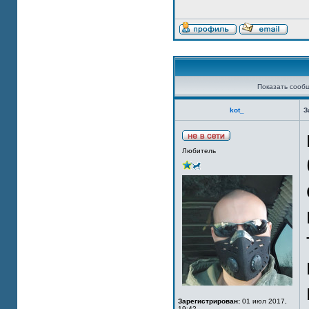
Показать сооб
kot_
З
Любитель
Зарегистрирован:
01 июл 2017,
19:42