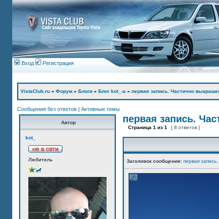
Вход
Регистрация
VistaClub.ru
»
Форум
»
Блоги
»
Блог kot_-а
»
первая запись. Частично выкраше
Сообщения без ответов
|
Активные темы
первая запись. Ча
Автор
Страница
1
из
1
[ 8 ответов ]
kot_
Любитель
Заголовок сообщения:
первая запись