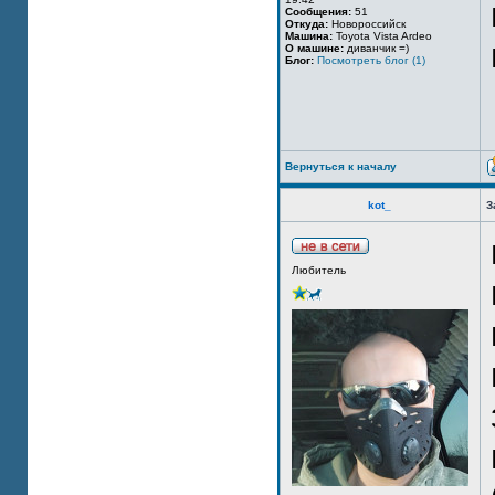
Сообщения:
51
Откуда:
Новороссийск
Машина:
Toyota Vista Ardeo
О машине:
диванчик =)
Блог:
Посмотреть блог (1)
Вернуться к началу
kot_
З
Любитель