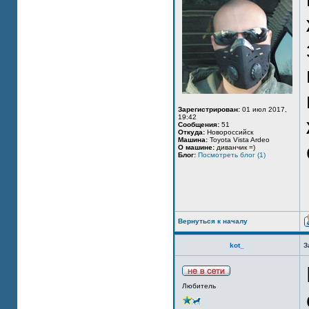
Зарегистрирован:
01 июл 2017,
19:42
Сообщения:
51
Откуда:
Новороссийск
Машина:
Toyota Vista Ardeo
О машине:
диванчик =)
Блог:
Посмотреть блог (1)
Вернуться к началу
kot_
З
Любитель