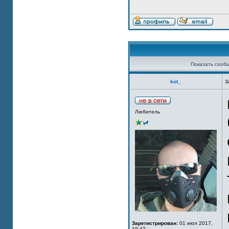
Показать сооб
kot_
З
Любитель
Зарегистрирован:
01 июл 2017,
19:42