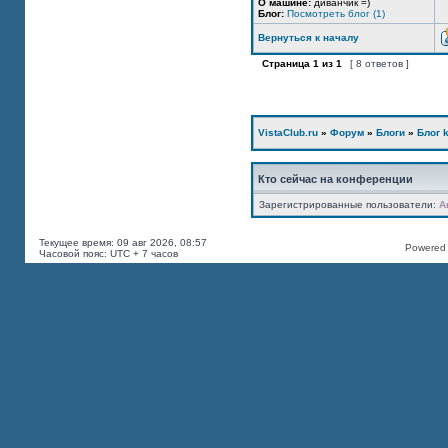
О машине:
диванчик =)
Блог:
Посмотреть блог (1)
Вернуться к началу
Страница
1
из
1
[ 8 ответов ]
VistaClub.ru
»
Форум
»
Блоги
»
Блог k
Кто сейчас на конференции
Зарегистрированные пользователи:
A
Текущее время: 09 авг 2026, 08:57
Powered b
Часовой пояс: UTC + 7 часов