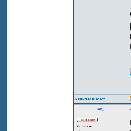
Вернуться к началу
kot_
З
Любитель