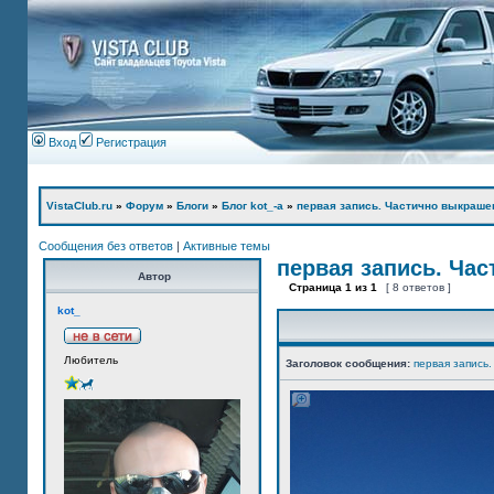
Вход
Регистрация
VistaClub.ru
»
Форум
»
Блоги
»
Блог kot_-а
»
первая запись. Частично выкраше
Сообщения без ответов
|
Активные темы
первая запись. Ча
Автор
Страница
1
из
1
[ 8 ответов ]
kot_
Любитель
Заголовок сообщения:
первая запись