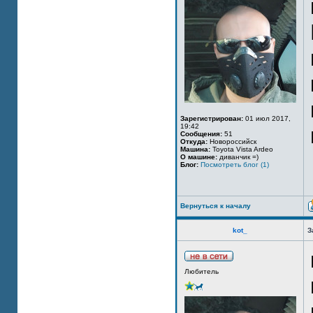
Зарегистрирован:
01 июл 2017,
19:42
Сообщения:
51
Откуда:
Новороссийск
Машина:
Toyota Vista Ardeo
О машине:
диванчик =)
Блог:
Посмотреть блог (1)
Вернуться к началу
kot_
З
Любитель