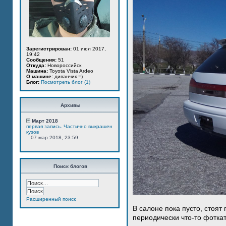
Зарегистрирован:
01 июл 2017,
19:42
Сообщения:
51
Откуда:
Новороссийск
Машина:
Toyota Vista Ardeo
О машине:
диванчик =)
Блог:
Посмотреть блог (1)
Архивы
Март 2018
первая запись. Частично выкрашен
кузов
07 мар 2018, 23:59
Поиск блогов
Расширенный поиск
В салоне пока пусто, стоят
периодически что-то фотка