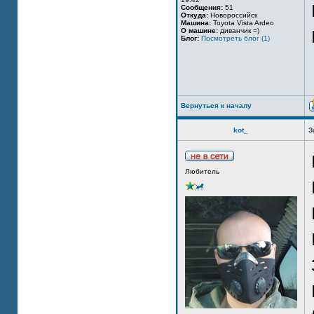
Сообщения:
51
Откуда:
Новороссийск
Машина:
Toyota Vista Ardeo
О машине:
диванчик =)
Блог:
Посмотреть блог (1)
Вернуться к началу
kot_
З
Любитель