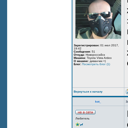
Зарегистрирован:
01 июл 2017,
19:42
Сообщения:
51
Откуда:
Новороссийск
Машина:
Toyota Vista Ardeo
О машине:
диванчик =)
Блог:
Посмотреть блог (1)
Вернуться к началу
kot_
З
Любитель