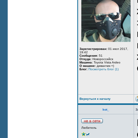
Зарегистрирован:
01 июл 2017,
19:42
Сообщения:
51
Откуда:
Новороссийск
Машина:
Toyota Vista Ardeo
О машине:
диванчик =)
Блог:
Посмотреть блог (1)
Вернуться к началу
kot_
З
Любитель