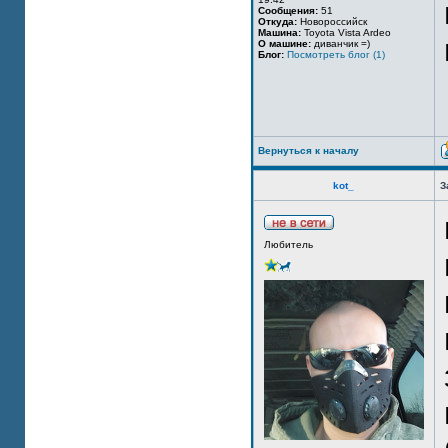
Сообщения:
51
Откуда:
Новороссийск
Машина:
Toyota Vista Ardeo
О машине:
диванчик =)
Блог:
Посмотреть блог (1)
Вернуться к началу
kot_
З
Любитель