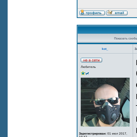
Показать сооб
kot_
З
Любитель
Зарегистрирован:
01 июл 2017,
19:42