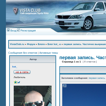
Вход
Регистрация
VistaClub.ru
»
Форум
»
Блоги
»
Блог kot_-а
»
первая запись. Частично выкраше
Сообщения без ответов
|
Активные темы
первая запись. Ча
Автор
Страница
1
из
1
[ 8 ответов ]
kot_
Любитель
Заголовок сообщения:
первая запись