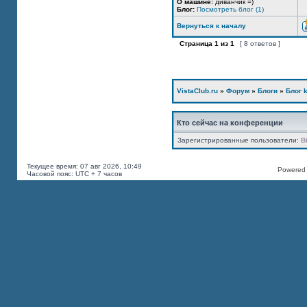
О машине:
диванчик =)
Блог:
Посмотреть блог (1)
Вернуться к началу
Страница
1
из
1
[ 8 ответов ]
VistaClub.ru
»
Форум
»
Блоги
»
Блог k
Кто сейчас на конференции
Зарегистрированные пользователи:
B
Текущее время: 07 авг 2026, 10:49
Powered b
Часовой пояс: UTC + 7 часов