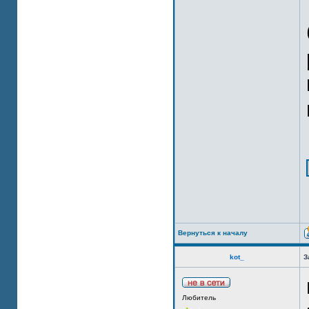
Вернуться к началу
kot_
З
Любитель