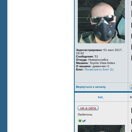
Зарегистрирован:
01 июл 2017,
19:42
Сообщения:
51
Откуда:
Новороссийск
Машина:
Toyota Vista Ardeo
О машине:
диванчик =)
Блог:
Посмотреть блог (1)
Вернуться к началу
kot_
З
Любитель