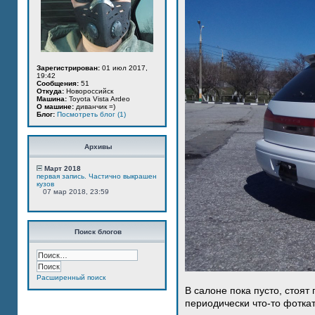
Зарегистрирован:
01 июл 2017,
19:42
Сообщения:
51
Откуда:
Новороссийск
Машина:
Toyota Vista Ardeo
О машине:
диванчик =)
Блог:
Посмотреть блог (1)
Архивы
Март 2018
первая запись. Частично выкрашен
кузов
07 мар 2018, 23:59
Поиск блогов
Расширенный поиск
В салоне пока пусто, стоят
периодически что-то фотка