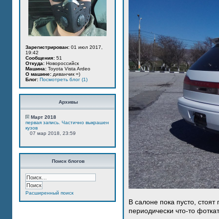
Зарегистрирован:
01 июл 2017,
19:42
Сообщения:
51
Откуда:
Новороссийск
Машина:
Toyota Vista Ardeo
О машине:
диванчик =)
Блог:
Посмотреть блог (1)
Архивы
Март 2018
первая запись. Частично выкрашен
кузов
07 мар 2018, 23:59
Поиск блогов
Расширенный поиск
В салоне пока пусто, стоят
периодически что-то фотка