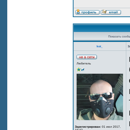
Показать сооб
kot_
З
Любитель
Зарегистрирован:
01 июл 2017,
19:42