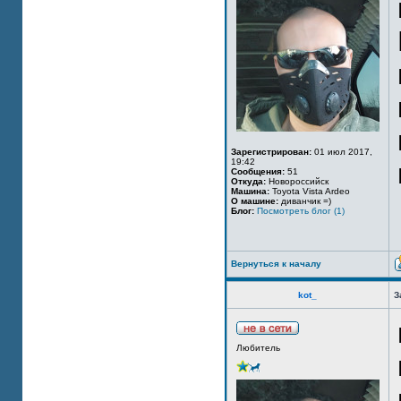
Зарегистрирован:
01 июл 2017,
19:42
Сообщения:
51
Откуда:
Новороссийск
Машина:
Toyota Vista Ardeo
О машине:
диванчик =)
Блог:
Посмотреть блог (1)
Вернуться к началу
kot_
З
Любитель