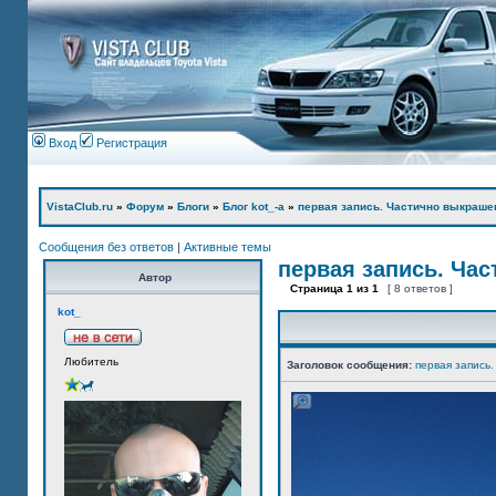
Вход
Регистрация
VistaClub.ru
»
Форум
»
Блоги
»
Блог kot_-а
»
первая запись. Частично выкраше
Сообщения без ответов
|
Активные темы
первая запись. Ча
Автор
Страница
1
из
1
[ 8 ответов ]
kot_
Любитель
Заголовок сообщения:
первая запись