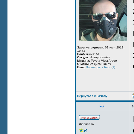
Зарегистрирован:
01 июл 2017,
19:42
Сообщения:
51
Откуда:
Новороссийск
Машина:
Toyota Vista Ardeo
О машине:
диванчик =)
Блог:
Посмотреть блог (1)
Вернуться к началу
kot_
З
Любитель