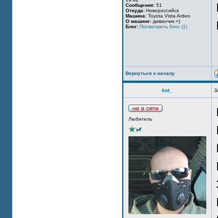
Сообщения:
51
Откуда:
Новороссийск
Машина:
Toyota Vista Ardeo
О машине:
диванчик =)
Блог:
Посмотреть блог (1)
Вернуться к началу
kot_
З
Любитель