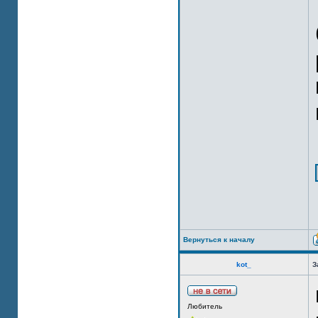
Вернуться к началу
kot_
З
Любитель