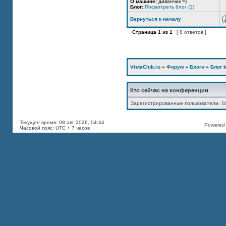
О машине:
диванчик =)
Блог:
Посмотреть блог (1)
Вернуться к началу
Страница
1
из
1
[ 8 ответов ]
VistaClub.ru
»
Форум
»
Блоги
»
Блог k
Кто сейчас на конференции
Зарегистрированные пользователи:
B
Текущее время: 08 авг 2026, 04:44
Powered b
Часовой пояс: UTC + 7 часов