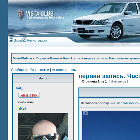
Вход
Регистрация
VistaClub.ru
»
Форум
»
Блоги
»
Блог kot_-а
»
первая запись. Частично выкраше
Сообщения без ответов
|
Активные темы
первая запись. Ча
Автор
Страница
1
из
1
[ 8 ответов ]
kot_
Любитель
Заголовок сообщения:
первая запись