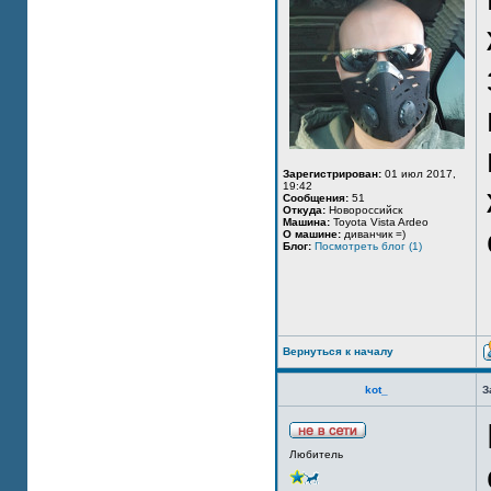
Зарегистрирован:
01 июл 2017,
19:42
Сообщения:
51
Откуда:
Новороссийск
Машина:
Toyota Vista Ardeo
О машине:
диванчик =)
Блог:
Посмотреть блог (1)
Вернуться к началу
kot_
З
Любитель