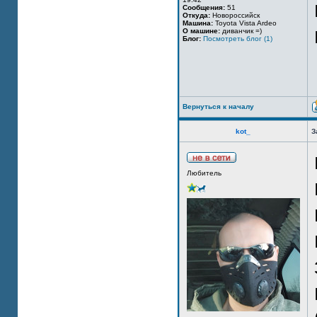
Сообщения:
51
Откуда:
Новороссийск
Машина:
Toyota Vista Ardeo
О машине:
диванчик =)
Блог:
Посмотреть блог (1)
Вернуться к началу
kot_
З
Любитель