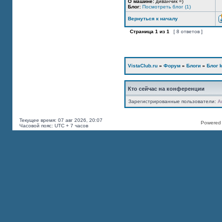
О машине:
диванчик =)
Блог:
Посмотреть блог (1)
Вернуться к началу
Страница
1
из
1
[ 8 ответов ]
VistaClub.ru
»
Форум
»
Блоги
»
Блог k
Кто сейчас на конференции
Зарегистрированные пользователи:
A
Текущее время: 07 авг 2026, 20:07
Powered b
Часовой пояс: UTC + 7 часов