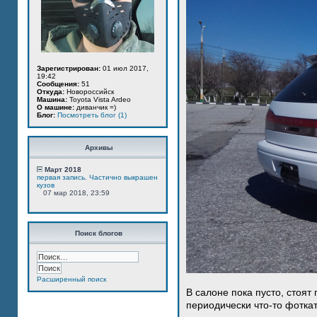
Зарегистрирован:
01 июл 2017,
19:42
Сообщения:
51
Откуда:
Новороссийск
Машина:
Toyota Vista Ardeo
О машине:
диванчик =)
Блог:
Посмотреть блог (1)
Архивы
Март 2018
первая запись. Частично выкрашен
кузов
07 мар 2018, 23:59
Поиск блогов
Расширенный поиск
В салоне пока пусто, стоят
периодически что-то фотка