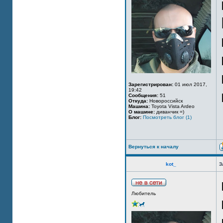
Зарегистрирован:
01 июл 2017,
19:42
Сообщения:
51
Откуда:
Новороссийск
Машина:
Toyota Vista Ardeo
О машине:
диванчик =)
Блог:
Посмотреть блог (1)
Вернуться к началу
kot_
З
Любитель