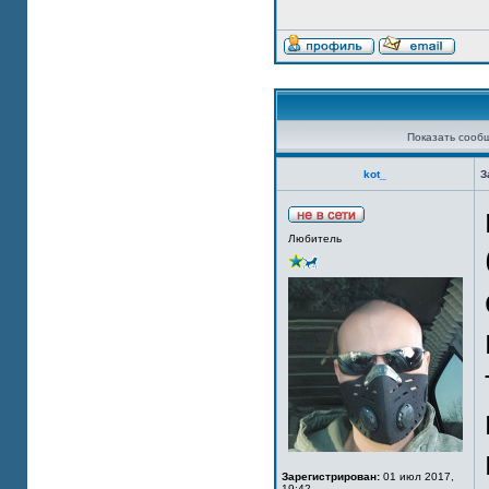
Показать сооб
kot_
З
Любитель
Зарегистрирован:
01 июл 2017,
19:42