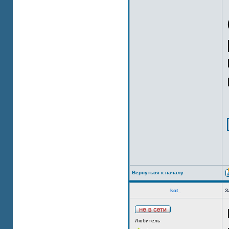
Вернуться к началу
kot_
З
Любитель