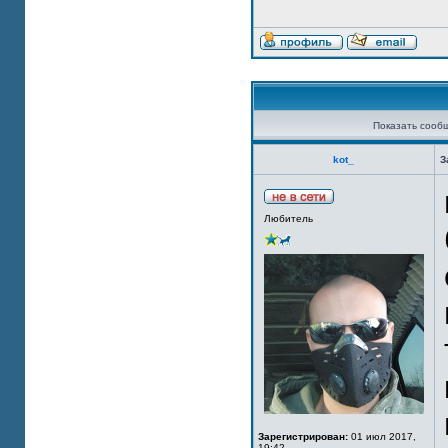
Показать сооб
kot_
З
Любитель
Зарегистрирован:
01 июл 2017,
19:42