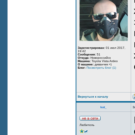
Зарегистрирован:
01 июл 2017,
19:42
Сообщения:
51
Откуда:
Новороссийск
Машина:
Toyota Vista Ardeo
О машине:
диванчик =)
Блог:
Посмотреть блог (1)
Вернуться к началу
kot_
З
Любитель