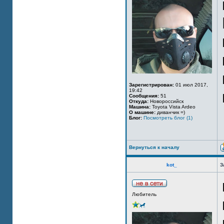
Зарегистрирован:
01 июл 2017,
19:42
Сообщения:
51
Откуда:
Новороссийск
Машина:
Toyota Vista Ardeo
О машине:
диванчик =)
Блог:
Посмотреть блог (1)
Вернуться к началу
kot_
З
Любитель