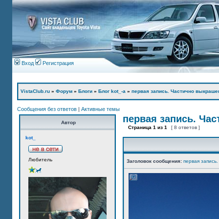
Вход
Регистрация
VistaClub.ru
»
Форум
»
Блоги
»
Блог kot_-а
»
первая запись. Частично выкраше
Сообщения без ответов
|
Активные темы
первая запись. Ча
Автор
Страница
1
из
1
[ 8 ответов ]
kot_
Любитель
Заголовок сообщения:
первая запись