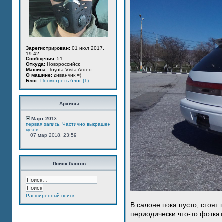
Зарегистрирован:
01 июл 2017,
19:42
Сообщения:
51
Откуда:
Новороссийск
Машина:
Toyota Vista Ardeo
О машине:
диванчик =)
Блог:
Посмотреть блог (1)
Архивы
Март 2018
первая запись. Частично выкрашен
кузов
07 мар 2018, 23:59
Поиск блогов
Расширенный поиск
В салоне пока пусто, стоят
периодически что-то фотка