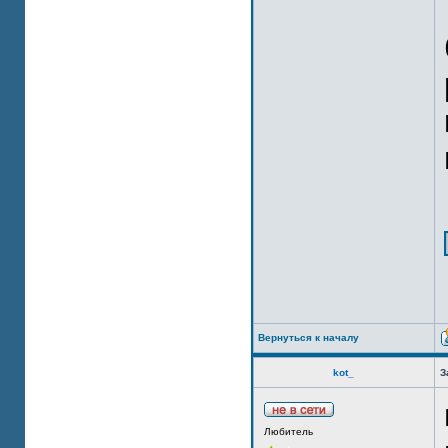
Вернуться к началу
kot_
З
Любитель