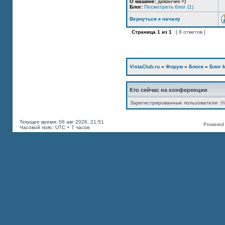
О машине:
диванчик =)
Блог:
Посмотреть блог (1)
Вернуться к началу
Страница
1
из
1
[ 8 ответов ]
VistaClub.ru
»
Форум
»
Блоги
»
Блог k
Кто сейчас на конференции
Зарегистрированные пользователи:
B
Текущее время: 06 авг 2026, 21:51
Powered b
Часовой пояс: UTC + 7 часов