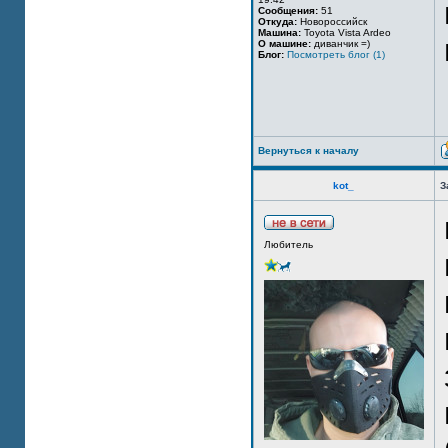
Сообщения:
51
Откуда:
Новороссийск
Машина:
Toyota Vista Ardeo
О машине:
диванчик =)
Блог:
Посмотреть блог (1)
Вернуться к началу
kot_
З
Любитель