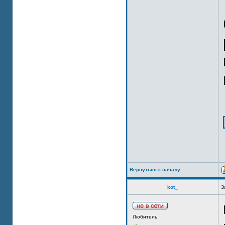
Вернуться к началу
kot_
З
Любитель