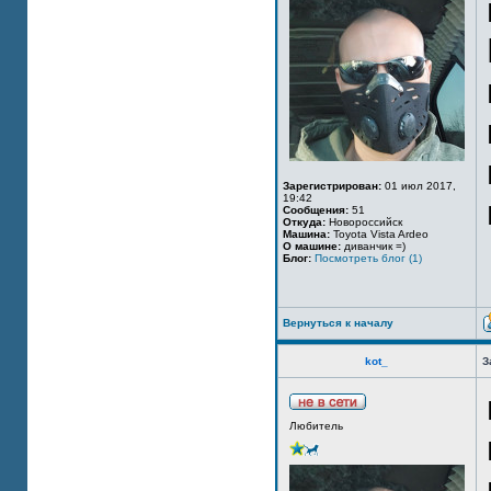
Зарегистрирован:
01 июл 2017,
19:42
Сообщения:
51
Откуда:
Новороссийск
Машина:
Toyota Vista Ardeo
О машине:
диванчик =)
Блог:
Посмотреть блог (1)
Вернуться к началу
kot_
З
Любитель