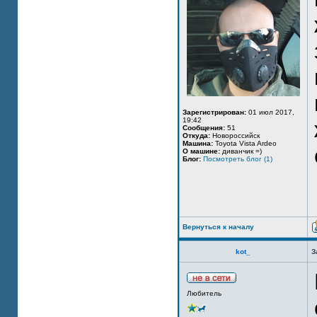
Зарегистрирован:
01 июл 2017,
19:42
Сообщения:
51
Откуда:
Новороссийск
Машина:
Toyota Vista Ardeo
О машине:
диванчик =)
Блог:
Посмотреть блог (1)
Вернуться к началу
kot_
З
Любитель