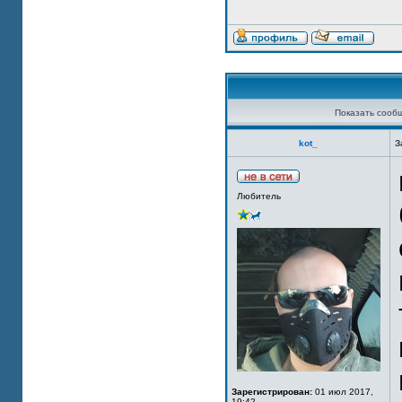
Показать сооб
kot_
З
Любитель
Зарегистрирован:
01 июл 2017,
19:42