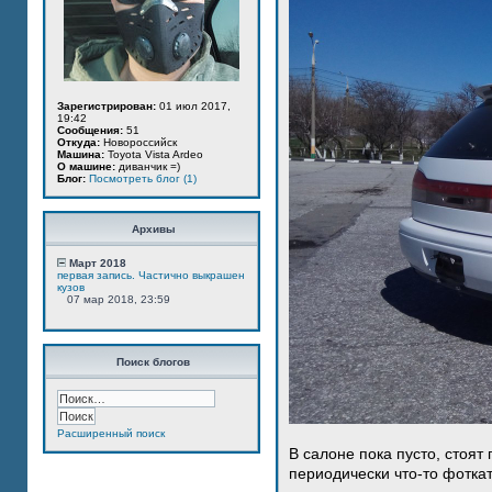
Зарегистрирован:
01 июл 2017,
19:42
Сообщения:
51
Откуда:
Новороссийск
Машина:
Toyota Vista Ardeo
О машине:
диванчик =)
Блог:
Посмотреть блог (1)
Архивы
Март 2018
первая запись. Частично выкрашен
кузов
07 мар 2018, 23:59
Поиск блогов
Расширенный поиск
В салоне пока пусто, стоят
периодически что-то фотка