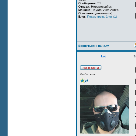
Сообщения:
51
Откуда:
Новороссийск
Машина:
Toyota Vista Ardeo
О машине:
диванчик =)
Блог:
Посмотреть блог (1)
Вернуться к началу
kot_
З
Любитель