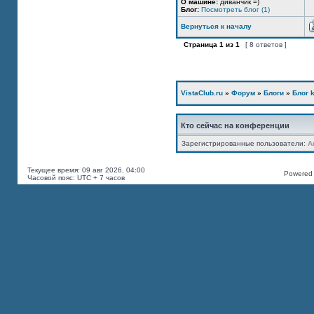
О машине:
диванчик =)
Блог:
Посмотреть блог (1)
Вернуться к началу
Страница
1
из
1
[ 8 ответов ]
VistaClub.ru
»
Форум
»
Блоги
»
Блог k
Кто сейчас на конференции
Зарегистрированные пользователи:
A
Текущее время: 09 авг 2026, 04:00
Powered b
Часовой пояс: UTC + 7 часов