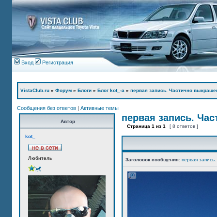
Вход
Регистрация
VistaClub.ru
»
Форум
»
Блоги
»
Блог kot_-а
»
первая запись. Частично выкраше
Сообщения без ответов
|
Активные темы
первая запись. Ча
Автор
Страница
1
из
1
[ 8 ответов ]
kot_
Любитель
Заголовок сообщения:
первая запись