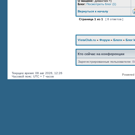
О машине:
диванчик =)
Блог:
Посмотреть блог (1)
Вернуться к началу
Страница
1
из
1
[ 8 ответов ]
VistaClub.ru
»
Форум
»
Блоги
»
Блог k
Кто сейчас на конференции
Зарегистрированные пользователи:
B
Текущее время: 08 авг 2026, 12:26
Powered b
Часовой пояс: UTC + 7 часов