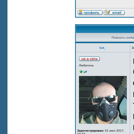
Показать сооб
kot_
З
Любитель
Зарегистрирован:
01 июл 2017,
19:42