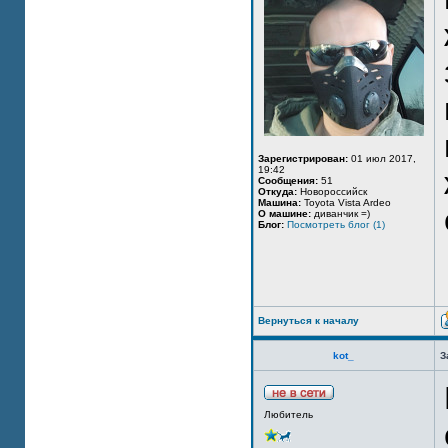
Зарегистрирован:
01 июл 2017,
19:42
Сообщения:
51
Откуда:
Новороссийск
Машина:
Toyota Vista Ardeo
О машине:
диванчик =)
Блог:
Посмотреть блог (1)
Вернуться к началу
kot_
З
Любитель