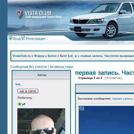
Вход
Регистрация
VistaClub.ru
»
Форум
»
Блоги
»
Блог kot_-а
»
первая запись. Частично выкраше
Сообщения без ответов
|
Активные темы
первая запись. Ча
Автор
Страница
1
из
1
[ 8 ответов ]
kot_
Любитель
Заголовок сообщения:
первая запись