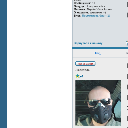
Сообщения:
51
Откуда:
Новороссийск
Машина:
Toyota Vista Ardeo
О машине:
диванчик =)
Блог:
Посмотреть блог (1)
Вернуться к началу
kot_
З
Любитель