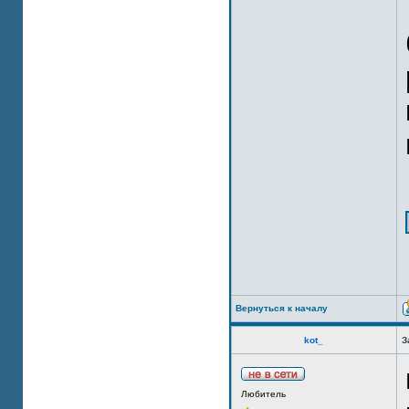
Вернуться к началу
kot_
З
Любитель