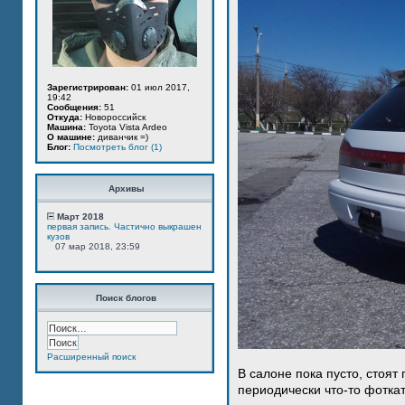
Зарегистрирован:
01 июл 2017,
19:42
Сообщения:
51
Откуда:
Новороссийск
Машина:
Toyota Vista Ardeo
О машине:
диванчик =)
Блог:
Посмотреть блог (1)
Архивы
Март 2018
первая запись. Частично выкрашен
кузов
07 мар 2018, 23:59
Поиск блогов
Расширенный поиск
В салоне пока пусто, стоят
периодически что-то фотка