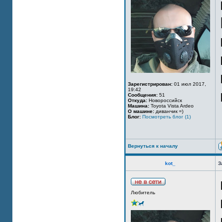
Зарегистрирован:
01 июл 2017,
19:42
Сообщения:
51
Откуда:
Новороссийск
Машина:
Toyota Vista Ardeo
О машине:
диванчик =)
Блог:
Посмотреть блог (1)
Вернуться к началу
kot_
З
Любитель