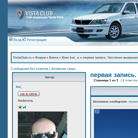
Вход
Регистрация
VistaClub.ru
»
Форум
»
Блоги
»
Блог kot_-а
»
первая запись. Частично выкраше
Сообщения без ответов
|
Активные темы
первая запись.
Автор
Страница
1
из
1
[ 8 ответов
kot_
Любитель
Заголовок сообщения:
перва