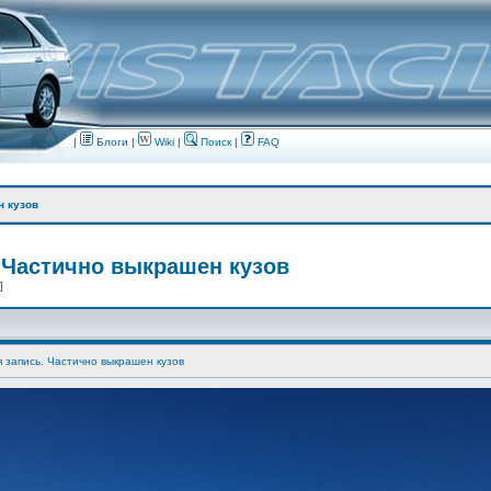
|
Блоги
|
Wiki
|
Поиск
|
FAQ
н кузов
 Частично выкрашен кузов
 ]
я запись. Частично выкрашен кузов