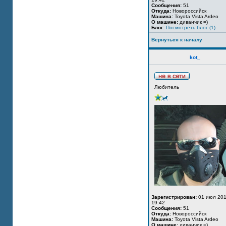
Сообщения:
51
Откуда:
Новороссийск
Машина:
Toyota Vista Ardeo
О машине:
диванчик =)
Блог:
Посмотреть блог (1)
Вернуться к началу
kot_
Любитель
Зарегистрирован:
01 июл 201
19:42
Сообщения:
51
Откуда:
Новороссийск
Машина:
Toyota Vista Ardeo
О машине:
диванчик =)