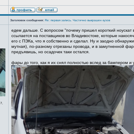
Заголовок сообщения:
Re: первая запись. Частично выкрашен кузов
едем дальше. С вопросом "почему пришел короткий ноускат в
ссылается на поставщиков во Владивостоке, которые накосячи
его с ПЭКа, что я собственно и сделал. Ну и заодно обнаруж
мутная), по-разному отрезаны провода, и в замутненной фаре
предъявишь, но осадочек таки остался.
фары до того, как я их снял полностью вслед за бампером и
7,