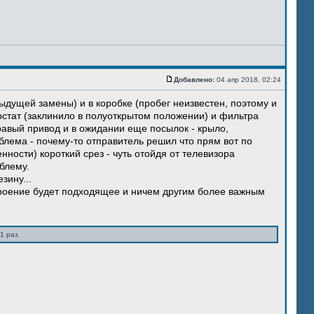
Добавлено:
04 апр 2018, 02:24
ыдущей замены) и в коробке (пробег неизвестен, поэтому и
остат (заклинило в полуоткрытом положении) и фильтра
правый привод и в ожидании еще посылок - крыло,
блема - почему-то отправитель решил что прям вот по
нности) короткий срез - чуть отойдя от телевизора
блему.
зину...
троение будет подходящее и ничем другим более важным
1 раз.