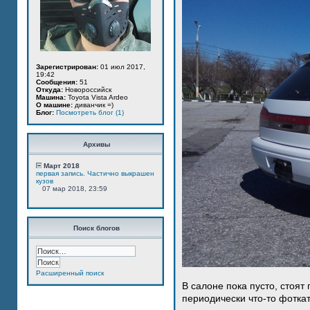
Зарегистрирован:
01 июл 2017,
19:42
Сообщения:
51
Откуда:
Новороссийск
Машина:
Toyota Vista Ardeo
О машине:
диванчик =)
Блог:
Посмотреть блог (1)
Архивы
Март 2018
первая запись. Частично выкрашен
кузов
07 мар 2018, 23:59
Поиск блогов
Расширенный поиск
В салоне пока пусто, стоят
периодически что-то фотка