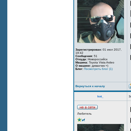
Зарегистрирован:
01 июл 2017,
19:42
Сообщения:
51
Откуда:
Новороссийск
Машина:
Toyota Vista Ardeo
О машине:
диванчик =)
Блог:
Посмотреть блог (1)
Вернуться к началу
kot_
З
Любитель