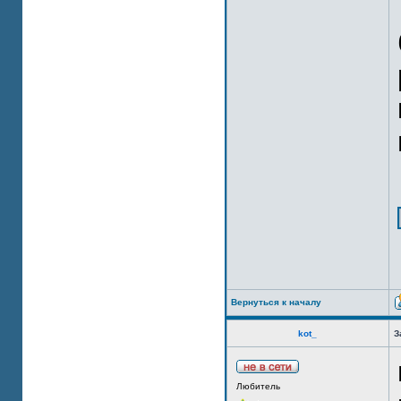
Вернуться к началу
kot_
З
Любитель