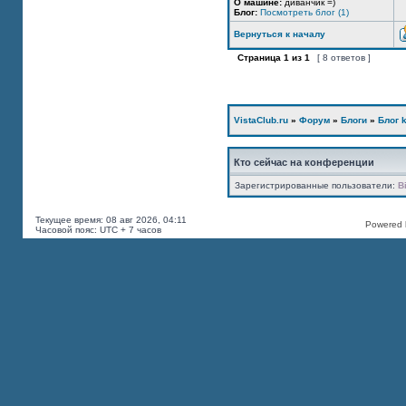
О машине:
диванчик =)
Блог:
Посмотреть блог (1)
Вернуться к началу
Страница
1
из
1
[ 8 ответов ]
VistaClub.ru
»
Форум
»
Блоги
»
Блог k
Кто сейчас на конференции
Зарегистрированные пользователи:
B
Текущее время: 08 авг 2026, 04:11
Powered b
Часовой пояс: UTC + 7 часов