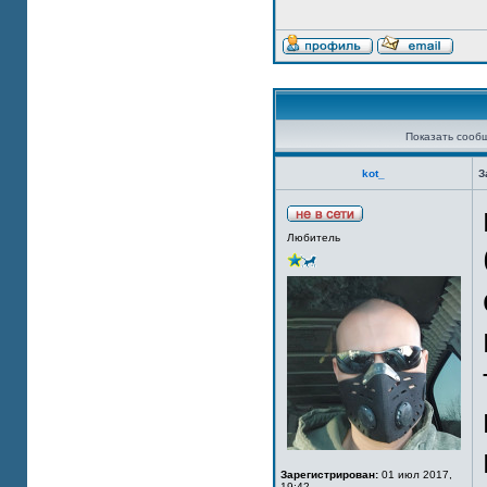
Показать сооб
kot_
З
Любитель
Зарегистрирован:
01 июл 2017,
19:42