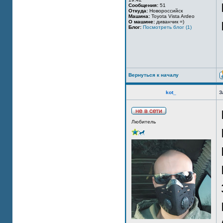
Сообщения:
51
Откуда:
Новороссийск
Машина:
Toyota Vista Ardeo
О машине:
диванчик =)
Блог:
Посмотреть блог (1)
Вернуться к началу
kot_
З
Любитель