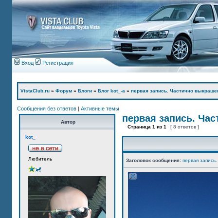
Вход
Регистрация
VistaClub.ru
»
Форум
»
Блоги
»
Блог kot_-а
»
первая запись. Частично выкраше
Сообщения без ответов
|
Активные темы
первая запись. Ча
Автор
Страница
1
из
1
[ 8 ответов ]
kot_
Любитель
Заголовок сообщения:
первая запись