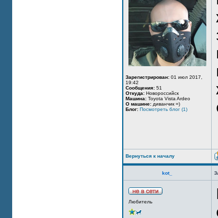
Зарегистрирован:
01 июл 2017,
19:42
Сообщения:
51
Откуда:
Новороссийск
Машина:
Toyota Vista Ardeo
О машине:
диванчик =)
Блог:
Посмотреть блог (1)
Вернуться к началу
kot_
З
Любитель