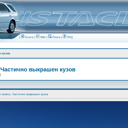
|
Блоги
|
Wiki
|
Поиск
|
FAQ
н кузов
 Частично выкрашен кузов
 ]
я запись. Частично выкрашен кузов