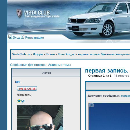
Вход
Регистрация
VistaClub.ru
»
Форум
»
Блоги
»
Блог kot_-а
»
первая запись. Частично выкраше
Сообщения без ответов
|
Активные темы
первая запись.
Автор
Страница
1
из
1
[ 8 ответов
kot_
Любитель
Заголовок сообщения:
перва