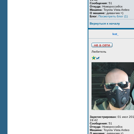
Сообщения:
51
Откуда:
Новороссийск
Машина:
Toyota Vista Ardeo
О машине:
диванчик =)
Блог:
Посмотреть блог (1)
Вернуться к началу
kot_
Любитель
Зарегистрирован:
01 июл 201
19:42
Сообщения:
51
Откуда:
Новороссийск
Машина:
Toyota Vista Ardeo
О машине:
диванчик =)