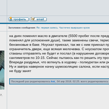
Заголовок сообщения:
Re: первая запись. Частично выкрашен кузов
на днях поменял масло в двигателе (5500 пробег после пред
поменял для успокоения души), также заменены свечи, терм
бензиновые в баке. Ноускат приехал, так же с ним приехал 
ограничитель двери, еще всякая мелочевка. С ноускатом про
стаканы отправлять не будет и послал (в нарушение договоре
сантиметров по 10-15. Сейчас пытаюсь как-то решить эту про
Впереди раздумья, что воткнуть в ходовку - полиуретан или ре
Ну и завтра наверное начну шумозоляцию салона, если нас
не буду занят
Последний раз редактировалось
kot_
04 апр 2018, 02:25, всего редактировалось 
7,