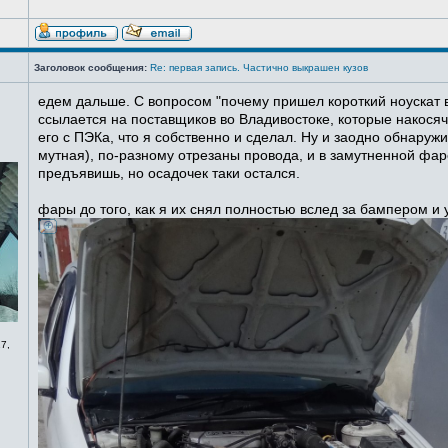
Заголовок сообщения:
Re: первая запись. Частично выкрашен кузов
едем дальше. С вопросом "почему пришел короткий ноускат в
ссылается на поставщиков во Владивостоке, которые накосячи
его с ПЭКа, что я собственно и сделал. Ну и заодно обнаруж
мутная), по-разному отрезаны провода, и в замутненной фаре
предъявишь, но осадочек таки остался.
фары до того, как я их снял полностью вслед за бампером и
7,