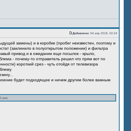
Добавлено:
04 апр 2018, 02:24
ыдущей замены) и в коробке (пробег неизвестен, поэтому и
остат (заклинило в полуоткрытом положении) и фильтра
правый привод и в ожидании еще посылок - крыло,
блема - почему-то отправитель решил что прям вот по
нности) короткий срез - чуть отойдя от телевизора
блему.
зину...
троение будет подходящее и ничем другим более важным
1 раз.