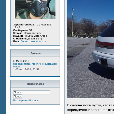
Зарегистрирован:
01 июл 2017,
19:42
Сообщения:
51
Откуда:
Новороссийск
Машина:
Toyota Vista Ardeo
О машине:
диванчик =)
Блог:
Посмотреть блог (1)
Архивы
Март 2018
первая запись. Частично выкрашен
кузов
07 мар 2018, 23:59
Поиск блогов
Расширенный поиск
В салоне пока пусто, стоят
периодически что-то фотка