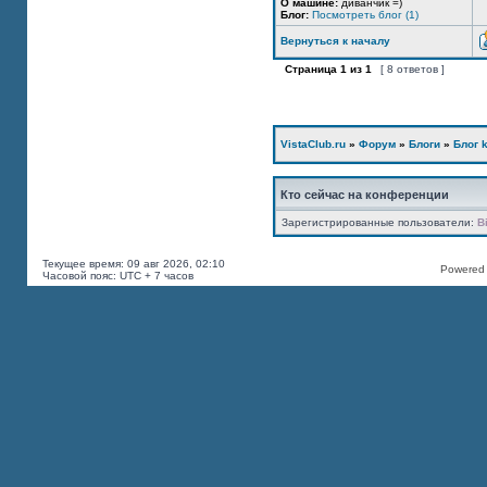
О машине:
диванчик =)
Блог:
Посмотреть блог (1)
Вернуться к началу
Страница
1
из
1
[ 8 ответов ]
VistaClub.ru
»
Форум
»
Блоги
»
Блог k
Кто сейчас на конференции
Зарегистрированные пользователи:
B
Текущее время: 09 авг 2026, 02:10
Powered b
Часовой пояс: UTC + 7 часов