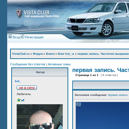
Вход
Регистрация
VistaClub.ru
»
Форум
»
Блоги
»
Блог kot_-а
»
первая запись. Частично выкраше
Сообщения без ответов
|
Активные темы
первая запись. Ча
Автор
Страница
1
из
1
[ 8 ответов ]
kot_
Любитель
Заголовок сообщения:
первая запись