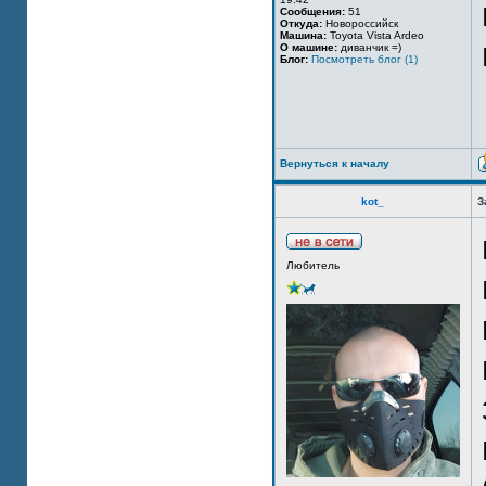
Сообщения:
51
Откуда:
Новороссийск
Машина:
Toyota Vista Ardeo
О машине:
диванчик =)
Блог:
Посмотреть блог (1)
Вернуться к началу
kot_
З
Любитель