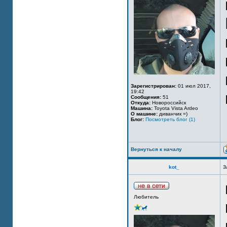
Зарегистрирован:
01 июл 2017,
19:42
Сообщения:
51
Откуда:
Новороссийск
Машина:
Toyota Vista Ardeo
О машине:
диванчик =)
Блог:
Посмотреть блог (1)
Вернуться к началу
kot_
З
Любитель