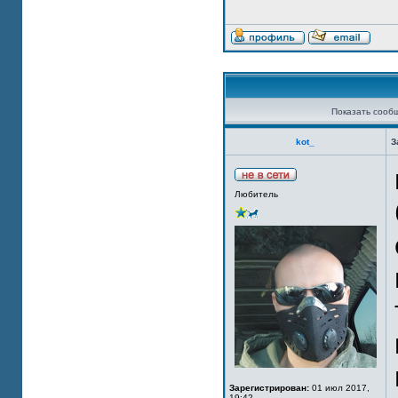
Показать сооб
kot_
З
Любитель
Зарегистрирован:
01 июл 2017,
19:42