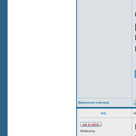
Вернуться к началу
kot_
З
Любитель