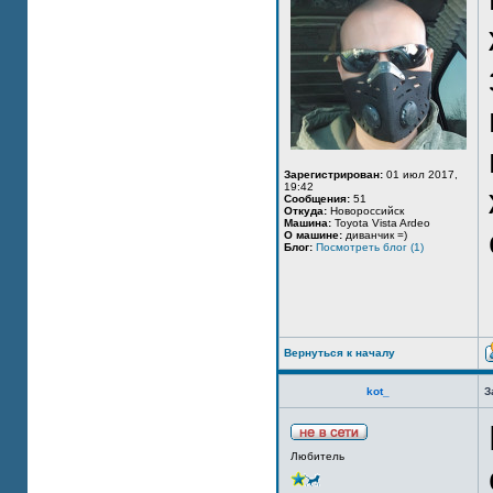
Зарегистрирован:
01 июл 2017,
19:42
Сообщения:
51
Откуда:
Новороссийск
Машина:
Toyota Vista Ardeo
О машине:
диванчик =)
Блог:
Посмотреть блог (1)
Вернуться к началу
kot_
З
Любитель