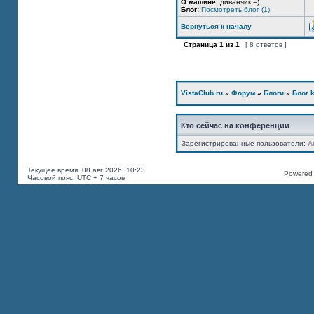
О машине:
диванчик =)
Блог:
Посмотреть блог (1)
Вернуться к началу
Страница
1
из
1
[ 8 ответов ]
VistaClub.ru
»
Форум
»
Блоги
»
Блог k
Кто сейчас на конференции
Зарегистрированные пользователи:
A
Текущее время: 08 авг 2026, 10:23
Powered b
Часовой пояс: UTC + 7 часов