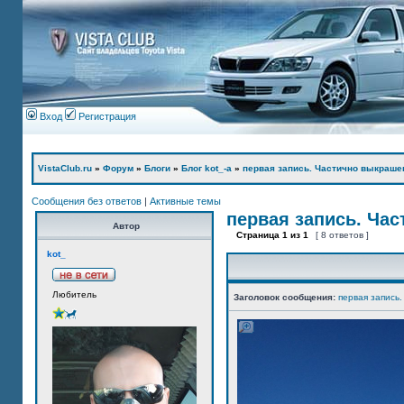
Вход
Регистрация
VistaClub.ru
»
Форум
»
Блоги
»
Блог kot_-а
»
первая запись. Частично выкраше
Сообщения без ответов
|
Активные темы
первая запись. Ча
Автор
Страница
1
из
1
[ 8 ответов ]
kot_
Любитель
Заголовок сообщения:
первая запись