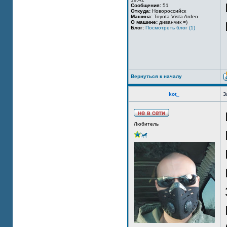
Сообщения:
51
Откуда:
Новороссийск
Машина:
Toyota Vista Ardeo
О машине:
диванчик =)
Блог:
Посмотреть блог (1)
Вернуться к началу
kot_
З
Любитель