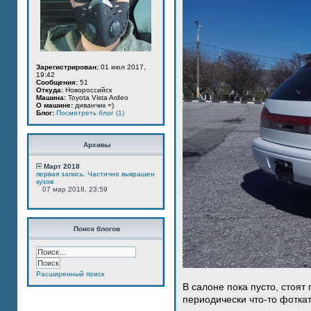
Зарегистрирован:
01 июл 2017,
19:42
Сообщения:
51
Откуда:
Новороссийск
Машина:
Toyota Vista Ardeo
О машине:
диванчик =)
Блог:
Посмотреть блог (1)
Архивы
Март 2018
первая запись. Частично выкрашен
кузов
07 мар 2018, 23:59
Поиск блогов
Расширенный поиск
В салоне пока пусто, стоят
периодически что-то фотка