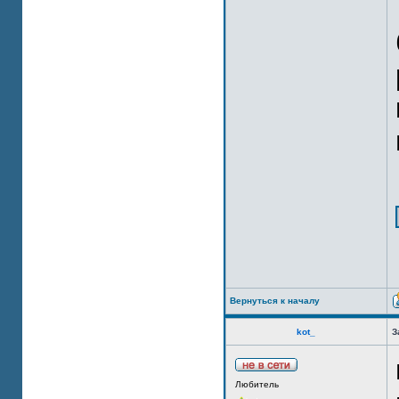
Вернуться к началу
kot_
З
Любитель