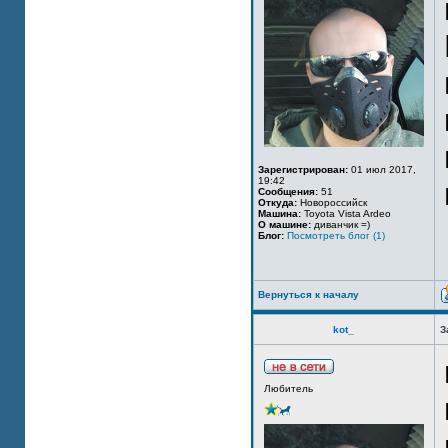
Зарегистрирован:
01 июл 2017,
19:42
Сообщения:
51
Откуда:
Новороссийск
Машина:
Toyota Vista Ardeo
О машине:
диванчик =)
Блог:
Посмотреть блог (1)
Вернуться к началу
kot_
З
Любитель