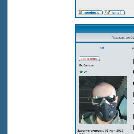
Показать сооб
kot_
З
Любитель
Зарегистрирован:
01 июл 2017,
19:42