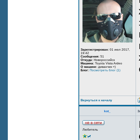
Зарегистрирован:
01 июл 2017,
19:42
Сообщения:
51
Откуда:
Новороссийск
Машина:
Toyota Vista Ardeo
О машине:
диванчик =)
Блог:
Посмотреть блог (1)
Вернуться к началу
kot_
З
Любитель