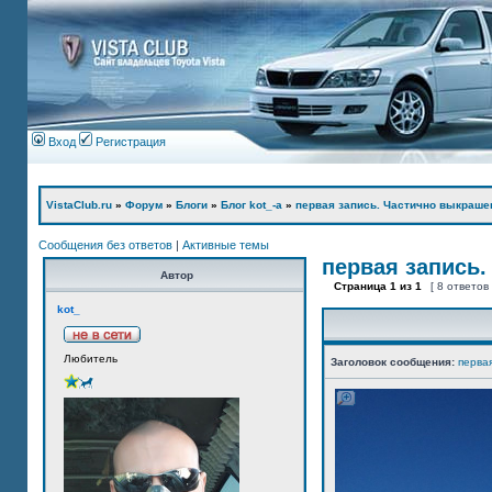
Вход
Регистрация
VistaClub.ru
»
Форум
»
Блоги
»
Блог kot_-а
»
первая запись. Частично выкраше
Сообщения без ответов
|
Активные темы
первая запись.
Автор
Страница
1
из
1
[ 8 ответов
kot_
Любитель
Заголовок сообщения:
перва