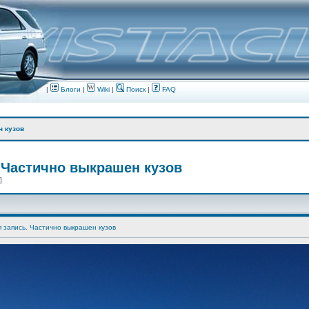
|
Блоги
|
Wiki
|
Поиск
|
FAQ
н кузов
 Частично выкрашен кузов
 ]
я запись. Частично выкрашен кузов