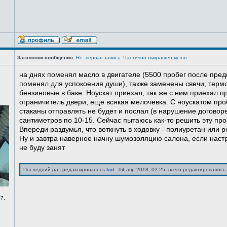
Заголовок сообщения:
Re: первая запись. Частично выкрашен кузов
на днях поменял масло в двигателе (5500 пробег после пред
поменял для успокоения души), также заменены свечи, терм
бензиновые в баке. Ноускат приехал, так же с ним приехал 
ограничитель двери, еще всякая мелочевка. С ноускатом про
стаканы отправлять не будет и послал (в нарушение договоре
сантиметров по 10-15. Сейчас пытаюсь как-то решить эту про
Впереди раздумья, что воткнуть в ходовку - полиуретан или ре
Ну и завтра наверное начну шумозоляцию салона, если нас
не буду занят
Последний раз редактировалось
kot_
04 апр 2018, 02:25, всего редактировалось 
7,