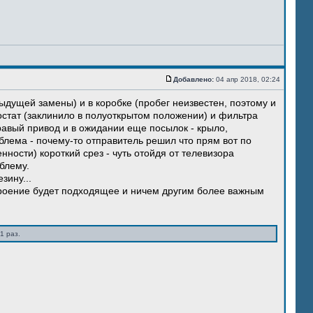
Добавлено:
04 апр 2018, 02:24
ыдущей замены) и в коробке (пробег неизвестен, поэтому и
остат (заклинило в полуоткрытом положении) и фильтра
правый привод и в ожидании еще посылок - крыло,
блема - почему-то отправитель решил что прям вот по
нности) короткий срез - чуть отойдя от телевизора
блему.
зину...
троение будет подходящее и ничем другим более важным
1 раз.