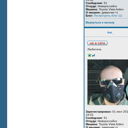
Сообщения:
51
Откуда:
Новороссийск
Машина:
Toyota Vista Ardeo
О машине:
диванчик =)
Блог:
Посмотреть блог (1)
Вернуться к началу
kot_
Любитель
Зарегистрирован:
01 июл 201
19:42
Сообщения:
51
Откуда:
Новороссийск
Машина:
Toyota Vista Ardeo
О машине:
диванчик =)