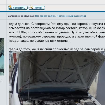
Заголовок сообщения:
Re: первая запись. Частично выкрашен кузов
едем дальше. С вопросом "почему пришел короткий ноускат в
ссылается на поставщиков во Владивостоке, которые накосячи
его с ПЭКа, что я собственно и сделал. Ну и заодно обнаруж
мутная), по-разному отрезаны провода, и в замутненной фаре
предъявишь, но осадочек таки остался.
фары до того, как я их снял полностью вслед за бампером и
7,