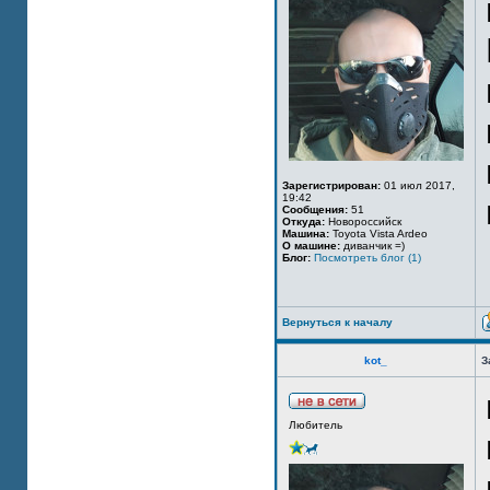
Зарегистрирован:
01 июл 2017,
19:42
Сообщения:
51
Откуда:
Новороссийск
Машина:
Toyota Vista Ardeo
О машине:
диванчик =)
Блог:
Посмотреть блог (1)
Вернуться к началу
kot_
З
Любитель