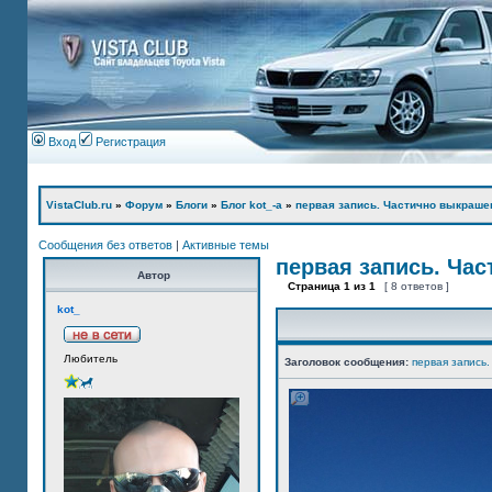
Вход
Регистрация
VistaClub.ru
»
Форум
»
Блоги
»
Блог kot_-а
»
первая запись. Частично выкраше
Сообщения без ответов
|
Активные темы
первая запись. Ча
Автор
Страница
1
из
1
[ 8 ответов ]
kot_
Любитель
Заголовок сообщения:
первая запись