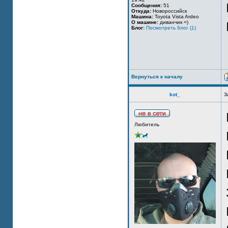
Сообщения:
51
Откуда:
Новороссийск
Машина:
Toyota Vista Ardeo
О машине:
диванчик =)
Блог:
Посмотреть блог (1)
Вернуться к началу
kot_
З
Любитель