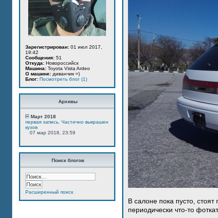
Зарегистрирован:
01 июл 2017,
19:42
Сообщения:
51
Откуда:
Новороссийск
Машина:
Toyota Vista Ardeo
О машине:
диванчик =)
Блог:
Посмотреть блог (1)
Архивы
Март 2018
первая запись. Частично выкрашен
кузов
07 мар 2018, 23:59
Поиск блогов
Расширенный поиск
В салоне пока пусто, стоят
периодически что-то фотка