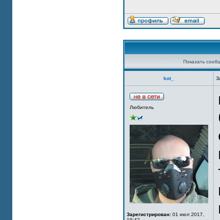
Показать сооб
kot_
З
Любитель
Зарегистрирован:
01 июл 2017,
19:42