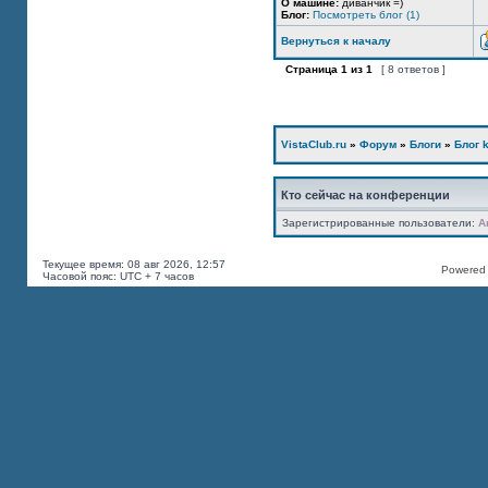
О машине:
диванчик =)
Блог:
Посмотреть блог (1)
Вернуться к началу
Страница
1
из
1
[ 8 ответов ]
VistaClub.ru
»
Форум
»
Блоги
»
Блог k
Кто сейчас на конференции
Зарегистрированные пользователи:
A
Текущее время: 08 авг 2026, 12:57
Powered b
Часовой пояс: UTC + 7 часов