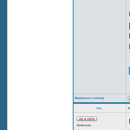
Вернуться к началу
kot_
З
Любитель