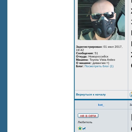
Зарегистрирован:
01 июл 2017,
19:42
Сообщения:
51
Откуда:
Новороссийск
Машина:
Toyota Vista Ardeo
О машине:
диванчик =)
Блог:
Посмотреть блог (1)
Вернуться к началу
kot_
З
Любитель