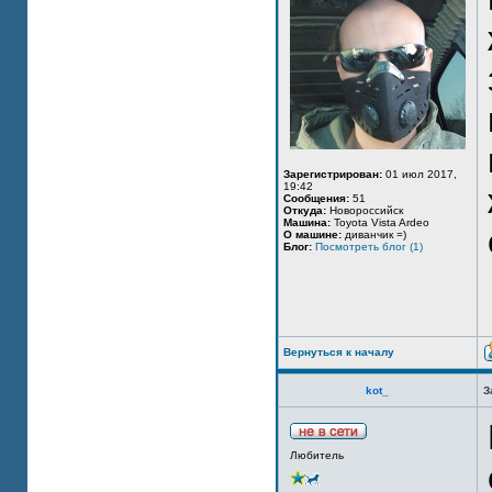
Зарегистрирован:
01 июл 2017,
19:42
Сообщения:
51
Откуда:
Новороссийск
Машина:
Toyota Vista Ardeo
О машине:
диванчик =)
Блог:
Посмотреть блог (1)
Вернуться к началу
kot_
З
Любитель