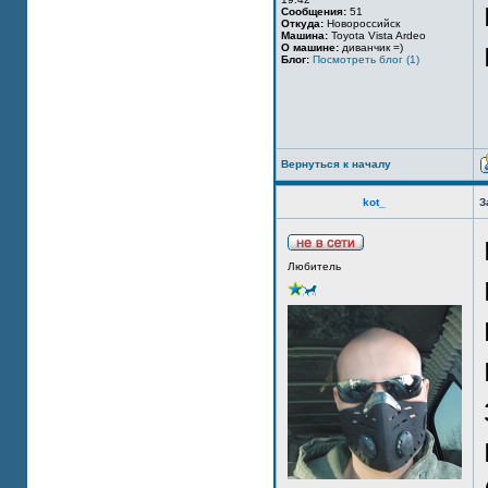
Сообщения:
51
Откуда:
Новороссийск
Машина:
Toyota Vista Ardeo
О машине:
диванчик =)
Блог:
Посмотреть блог (1)
Вернуться к началу
kot_
З
Любитель