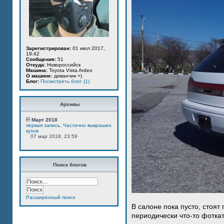
Зарегистрирован:
01 июл 2017,
19:42
Сообщения:
51
Откуда:
Новороссийск
Машина:
Toyota Vista Ardeo
О машине:
диванчик =)
Блог:
Посмотреть блог (1)
Архивы
Март 2018
первая запись. Частично выкрашен
кузов
07 мар 2018, 23:59
Поиск блогов
Расширенный поиск
В салоне пока пусто, стоят
периодически что-то фотка