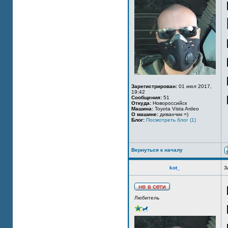
Зарегистрирован:
01 июл 2017,
19:42
Сообщения:
51
Откуда:
Новороссийск
Машина:
Toyota Vista Ardeo
О машине:
диванчик =)
Блог:
Посмотреть блог (1)
Вернуться к началу
kot_
З
Любитель