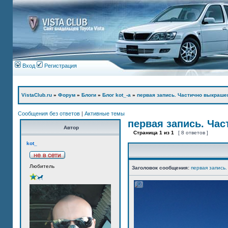
Вход
Регистрация
VistaClub.ru
»
Форум
»
Блоги
»
Блог kot_-а
»
первая запись. Частично выкраше
Сообщения без ответов
|
Активные темы
первая запись. Ча
Автор
Страница
1
из
1
[ 8 ответов ]
kot_
Любитель
Заголовок сообщения:
первая запись