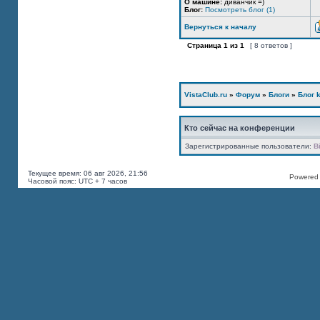
О машине:
диванчик =)
Блог:
Посмотреть блог (1)
Вернуться к началу
Страница
1
из
1
[ 8 ответов ]
VistaClub.ru
»
Форум
»
Блоги
»
Блог k
Кто сейчас на конференции
Зарегистрированные пользователи:
B
Текущее время: 06 авг 2026, 21:56
Powered b
Часовой пояс: UTC + 7 часов