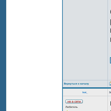
Вернуться к началу
kot_
З
Любитель