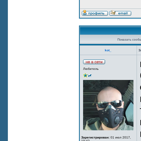
Показать сооб
kot_
З
Любитель
Зарегистрирован:
01 июл 2017,
19:42