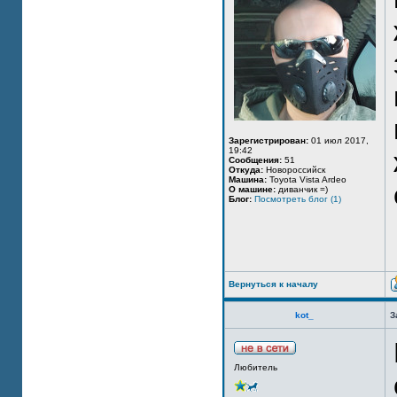
Зарегистрирован:
01 июл 2017,
19:42
Сообщения:
51
Откуда:
Новороссийск
Машина:
Toyota Vista Ardeo
О машине:
диванчик =)
Блог:
Посмотреть блог (1)
Вернуться к началу
kot_
З
Любитель