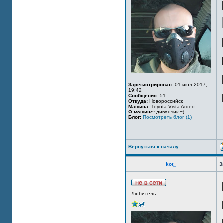
Зарегистрирован:
01 июл 2017,
19:42
Сообщения:
51
Откуда:
Новороссийск
Машина:
Toyota Vista Ardeo
О машине:
диванчик =)
Блог:
Посмотреть блог (1)
Вернуться к началу
kot_
З
Любитель