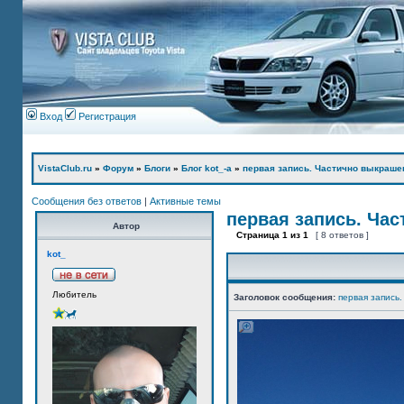
Вход
Регистрация
VistaClub.ru
»
Форум
»
Блоги
»
Блог kot_-а
»
первая запись. Частично выкраше
Сообщения без ответов
|
Активные темы
первая запись. Ча
Автор
Страница
1
из
1
[ 8 ответов ]
kot_
Любитель
Заголовок сообщения:
первая запись