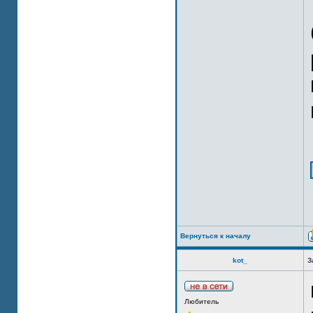
Вернуться к началу
kot_
З
Любитель