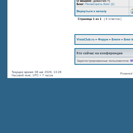
О машине:
диванчик =)
Блог:
Посмотреть блог (1)
Вернуться к началу
Страница
1
из
1
[ 8 ответов ]
VistaClub.ru
»
Форум
»
Блоги
»
Блог k
Кто сейчас на конференции
Зарегистрированные пользователи:
5
Текущее время: 08 авг 2026, 13:28
Powered b
Часовой пояс: UTC + 7 часов