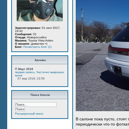
Зарегистрирован:
01 июл 2017,
19:42
Сообщения:
51
Откуда:
Новороссийск
Машина:
Toyota Vista Ardeo
О машине:
диванчик =)
Блог:
Посмотреть блог (1)
Архивы
Март 2018
первая запись. Частично выкрашен
кузов
07 мар 2018, 23:59
Поиск блогов
Расширенный поиск
В салоне пока пусто, стоят
периодически что-то фотка