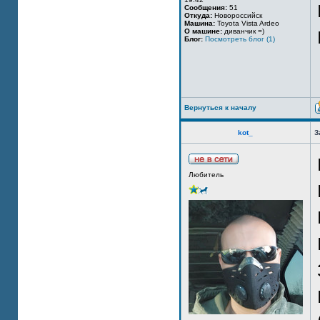
Сообщения:
51
Откуда:
Новороссийск
Машина:
Toyota Vista Ardeo
О машине:
диванчик =)
Блог:
Посмотреть блог (1)
Вернуться к началу
kot_
З
Любитель