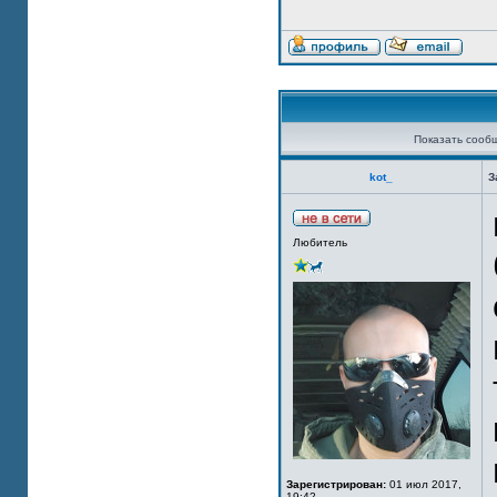
Показать сооб
kot_
З
Любитель
Зарегистрирован:
01 июл 2017,
19:42