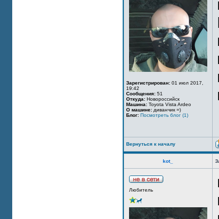
Зарегистрирован:
01 июл 2017,
19:42
Сообщения:
51
Откуда:
Новороссийск
Машина:
Toyota Vista Ardeo
О машине:
диванчик =)
Блог:
Посмотреть блог (1)
Вернуться к началу
kot_
З
Любитель