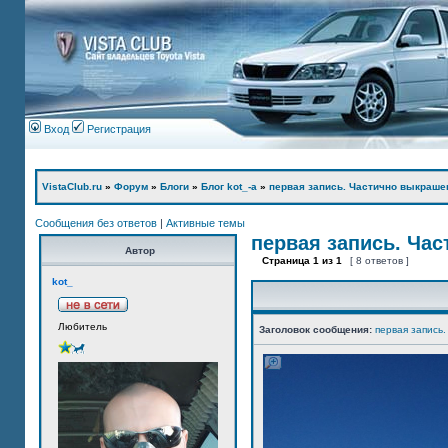
Вход
Регистрация
VistaClub.ru
»
Форум
»
Блоги
»
Блог kot_-а
»
первая запись. Частично выкраше
Сообщения без ответов
|
Активные темы
первая запись. Ча
Автор
Страница
1
из
1
[ 8 ответов ]
kot_
Любитель
Заголовок сообщения:
первая запись