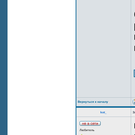
Вернуться к началу
kot_
З
Любитель