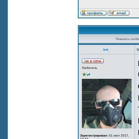
Показать сооб
kot_
З
Любитель
Зарегистрирован:
01 июл 2017,
19:42