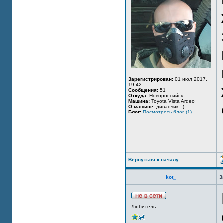
Зарегистрирован:
01 июл 2017,
19:42
Сообщения:
51
Откуда:
Новороссийск
Машина:
Toyota Vista Ardeo
О машине:
диванчик =)
Блог:
Посмотреть блог (1)
Вернуться к началу
kot_
З
Любитель