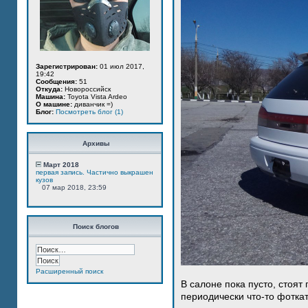
Зарегистрирован:
01 июл 2017,
19:42
Сообщения:
51
Откуда:
Новороссийск
Машина:
Toyota Vista Ardeo
О машине:
диванчик =)
Блог:
Посмотреть блог (1)
Архивы
Март 2018
первая запись. Частично выкрашен
кузов
07 мар 2018, 23:59
Поиск блогов
Расширенный поиск
В салоне пока пусто, стоят
периодически что-то фотка