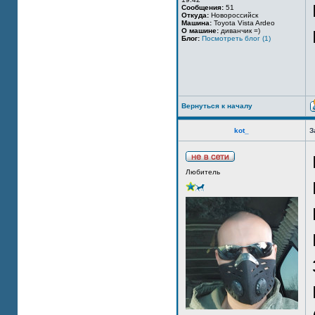
Сообщения:
51
Откуда:
Новороссийск
Машина:
Toyota Vista Ardeo
О машине:
диванчик =)
Блог:
Посмотреть блог (1)
Вернуться к началу
kot_
З
Любитель