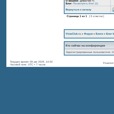
О машине:
диванчик =)
Блог:
Посмотреть блог (1)
Вернуться к началу
Страница
1
из
1
[ 8 ответов ]
VistaClub.ru
»
Форум
»
Блоги
»
Блог k
Кто сейчас на конференции
Зарегистрированные пользователи:
B
Текущее время: 09 авг 2026, 14:54
Powered b
Часовой пояс: UTC + 7 часов