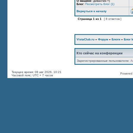
О машине:
диванчик =)
Блог:
Посмотреть блог (1)
Вернуться к началу
Страница
1
из
1
[ 8 ответов ]
VistaClub.ru
»
Форум
»
Блоги
»
Блог k
Кто сейчас на конференции
Зарегистрированные пользователи:
A
Текущее время: 08 авг 2026, 10:21
Powered b
Часовой пояс: UTC + 7 часов