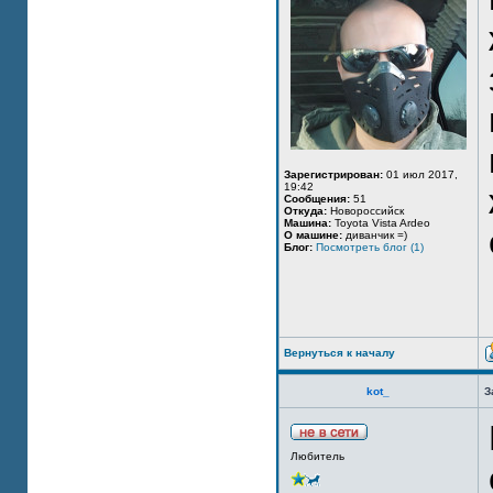
Зарегистрирован:
01 июл 2017,
19:42
Сообщения:
51
Откуда:
Новороссийск
Машина:
Toyota Vista Ardeo
О машине:
диванчик =)
Блог:
Посмотреть блог (1)
Вернуться к началу
kot_
З
Любитель