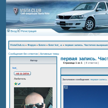
Вход
Регистрация
VistaClub.ru
»
Форум
»
Блоги
»
Блог kot_-а
»
первая запись. Частично выкраше
Сообщения без ответов
|
Активные темы
первая запись. Ча
Автор
Страница
1
из
1
[ 8 ответов ]
kot_
Любитель
Заголовок сообщения:
первая запись