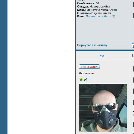
Сообщения:
51
Откуда:
Новороссийск
Машина:
Toyota Vista Ardeo
О машине:
диванчик =)
Блог:
Посмотреть блог (1)
Вернуться к началу
kot_
З
Любитель