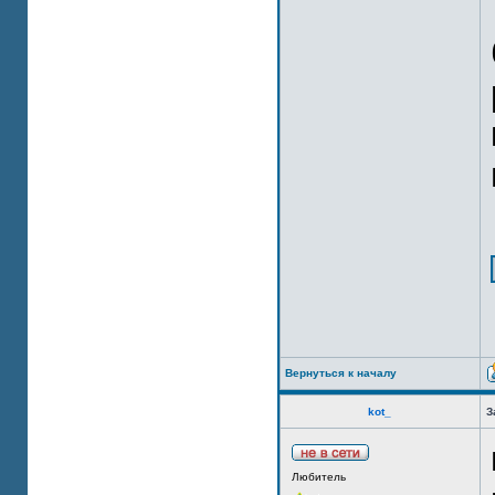
Вернуться к началу
kot_
З
Любитель