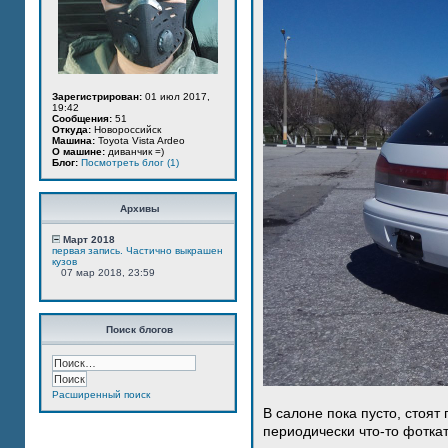
Зарегистрирован:
01 июл 2017,
19:42
Сообщения:
51
Откуда:
Новороссийск
Машина:
Toyota Vista Ardeo
О машине:
диванчик =)
Блог:
Посмотреть блог (1)
Архивы
Март 2018
первая запись. Частично выкрашен
кузов
07 мар 2018, 23:59
Поиск блогов
Расширенный поиск
В салоне пока пусто, стоят
периодически что-то фотка