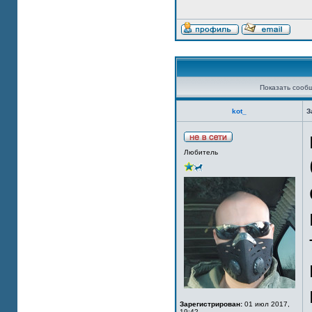
Показать сооб
kot_
З
Любитель
Зарегистрирован:
01 июл 2017,
19:42