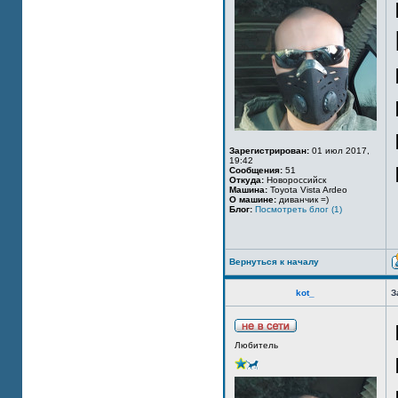
Зарегистрирован:
01 июл 2017,
19:42
Сообщения:
51
Откуда:
Новороссийск
Машина:
Toyota Vista Ardeo
О машине:
диванчик =)
Блог:
Посмотреть блог (1)
Вернуться к началу
kot_
З
Любитель