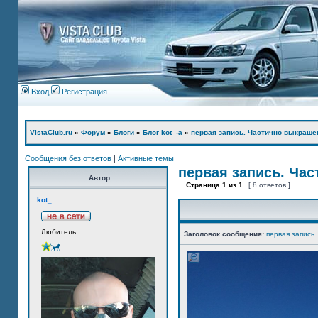
Вход
Регистрация
VistaClub.ru
»
Форум
»
Блоги
»
Блог kot_-а
»
первая запись. Частично выкраше
Сообщения без ответов
|
Активные темы
первая запись. Ча
Автор
Страница
1
из
1
[ 8 ответов ]
kot_
Любитель
Заголовок сообщения:
первая запись