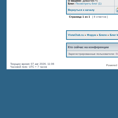
О машине:
диванчик =)
Блог:
Посмотреть блог (1)
Вернуться к началу
Страница
1
из
1
[ 8 ответов ]
VistaClub.ru
»
Форум
»
Блоги
»
Блог k
Кто сейчас на конференции
Зарегистрированные пользователи:
B
Текущее время: 07 авг 2026, 11:06
Powered b
Часовой пояс: UTC + 7 часов