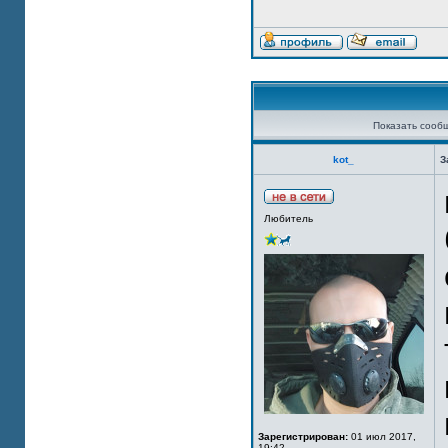
Показать сооб
kot_
З
Любитель
Зарегистрирован:
01 июл 2017,
19:42