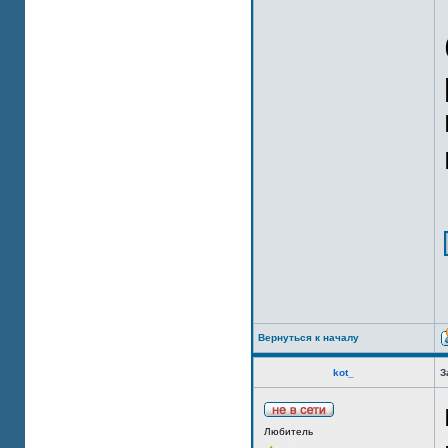
Вернуться к началу
kot_
З
Любитель