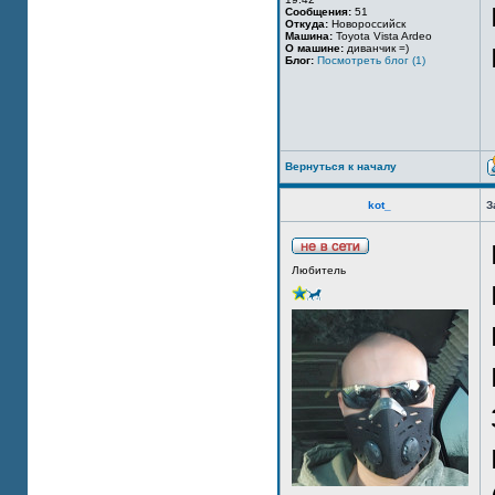
Сообщения:
51
Откуда:
Новороссийск
Машина:
Toyota Vista Ardeo
О машине:
диванчик =)
Блог:
Посмотреть блог (1)
Вернуться к началу
kot_
З
Любитель