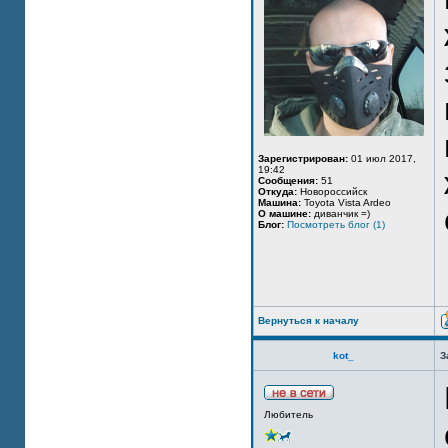
Зарегистрирован:
01 июл 2017,
19:42
Сообщения:
51
Откуда:
Новороссийск
Машина:
Toyota Vista Ardeo
О машине:
диванчик =)
Блог:
Посмотреть блог (1)
Вернуться к началу
kot_
З
Любитель