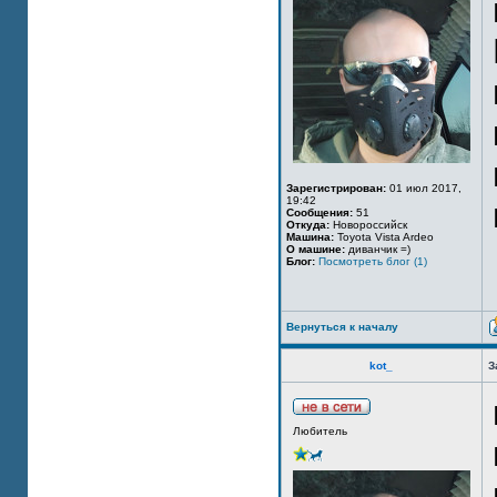
Зарегистрирован:
01 июл 2017,
19:42
Сообщения:
51
Откуда:
Новороссийск
Машина:
Toyota Vista Ardeo
О машине:
диванчик =)
Блог:
Посмотреть блог (1)
Вернуться к началу
kot_
З
Любитель