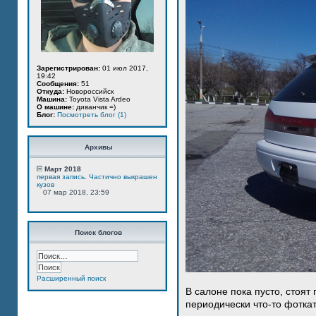
Зарегистрирован:
01 июл 2017,
19:42
Сообщения:
51
Откуда:
Новороссийск
Машина:
Toyota Vista Ardeo
О машине:
диванчик =)
Блог:
Посмотреть блог (1)
Архивы
Март 2018
первая запись. Частично выкрашен
кузов
07 мар 2018, 23:59
Поиск блогов
Расширенный поиск
В салоне пока пусто, стоят
периодически что-то фотка