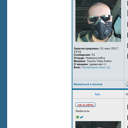
Зарегистрирован:
01 июл 2017,
19:42
Сообщения:
51
Откуда:
Новороссийск
Машина:
Toyota Vista Ardeo
О машине:
диванчик =)
Блог:
Посмотреть блог (1)
Вернуться к началу
kot_
З
Любитель