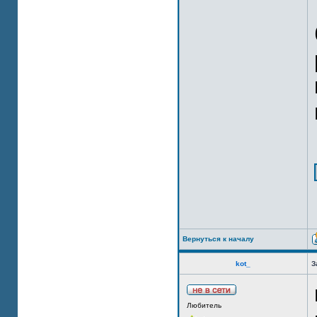
Вернуться к началу
kot_
З
Любитель