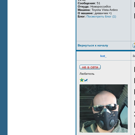
Сообщения:
51
Откуда:
Новороссийск
Машина:
Toyota Vista Ardeo
О машине:
диванчик =)
Блог:
Посмотреть блог (1)
Вернуться к началу
kot_
З
Любитель