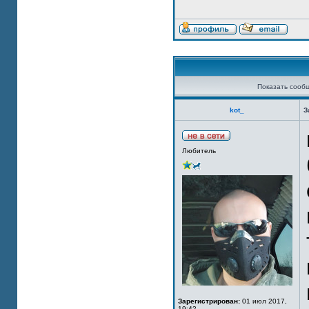
Показать сооб
kot_
З
Любитель
Зарегистрирован:
01 июл 2017,
19:42