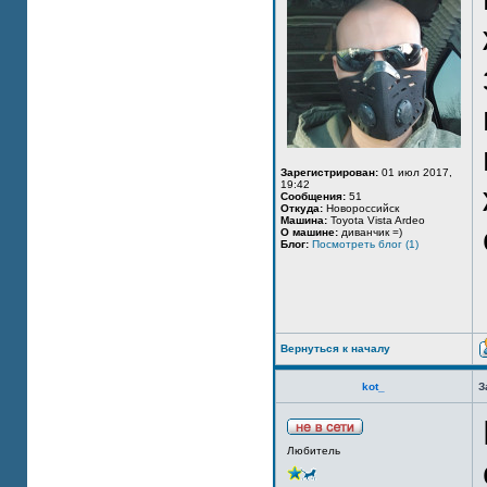
Зарегистрирован:
01 июл 2017,
19:42
Сообщения:
51
Откуда:
Новороссийск
Машина:
Toyota Vista Ardeo
О машине:
диванчик =)
Блог:
Посмотреть блог (1)
Вернуться к началу
kot_
З
Любитель