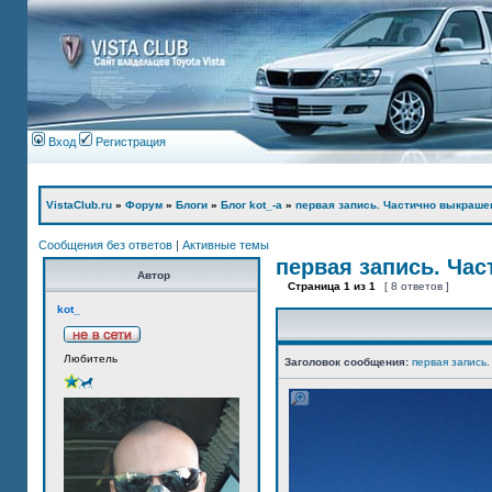
Вход
Регистрация
VistaClub.ru
»
Форум
»
Блоги
»
Блог kot_-а
»
первая запись. Частично выкраше
Сообщения без ответов
|
Активные темы
первая запись. Ча
Автор
Страница
1
из
1
[ 8 ответов ]
kot_
Любитель
Заголовок сообщения:
первая запись