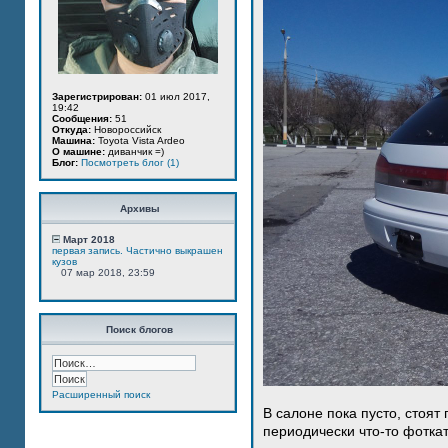
Зарегистрирован:
01 июл 2017,
19:42
Сообщения:
51
Откуда:
Новороссийск
Машина:
Toyota Vista Ardeo
О машине:
диванчик =)
Блог:
Посмотреть блог (1)
Архивы
Март 2018
первая запись. Частично выкрашен
кузов
07 мар 2018, 23:59
Поиск блогов
Расширенный поиск
В салоне пока пусто, стоят
периодически что-то фотка