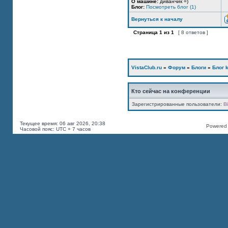
О машине:
диванчик =)
Блог:
Посмотреть блог (1)
Вернуться к началу
Страница
1
из
1
[ 8 ответов ]
VistaClub.ru
»
Форум
»
Блоги
»
Блог k
Кто сейчас на конференции
Зарегистрированные пользователи:
B
Текущее время: 06 авг 2026, 20:38
Powered b
Часовой пояс: UTC + 7 часов