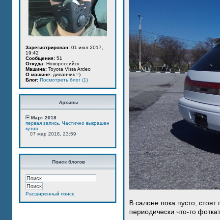
Зарегистрирован:
01 июл 2017,
19:42
Сообщения:
51
Откуда:
Новороссийск
Машина:
Toyota Vista Ardeo
О машине:
диванчик =)
Блог:
Посмотреть блог (1)
Архивы
Март 2018
первая запись. Частично выкрашен
кузов
07 мар 2018, 23:59
Поиск блогов
Расширенный поиск
В салоне пока пусто, стоят
периодически что-то фотка