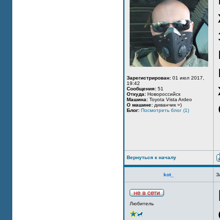
Зарегистрирован:
01 июл 2017,
19:42
Сообщения:
51
Откуда:
Новороссийск
Машина:
Toyota Vista Ardeo
О машине:
диванчик =)
Блог:
Посмотреть блог (1)
Вернуться к началу
kot_
З
Любитель