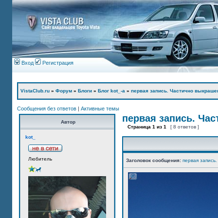
Вход
Регистрация
VistaClub.ru
»
Форум
»
Блоги
»
Блог kot_-а
»
первая запись. Частично выкраше
Сообщения без ответов
|
Активные темы
первая запись. Ча
Автор
Страница
1
из
1
[ 8 ответов ]
kot_
Любитель
Заголовок сообщения:
первая запись