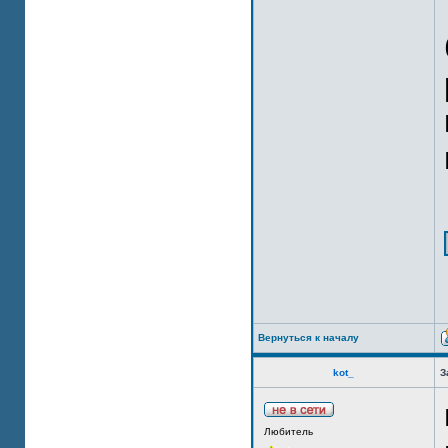
Вернуться к началу
kot_
З
Любитель