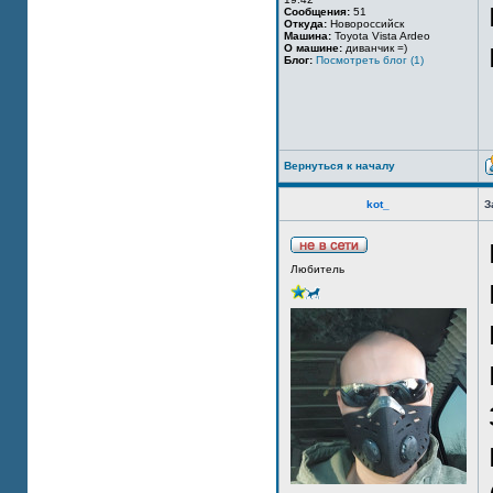
Сообщения:
51
Откуда:
Новороссийск
Машина:
Toyota Vista Ardeo
О машине:
диванчик =)
Блог:
Посмотреть блог (1)
Вернуться к началу
kot_
З
Любитель