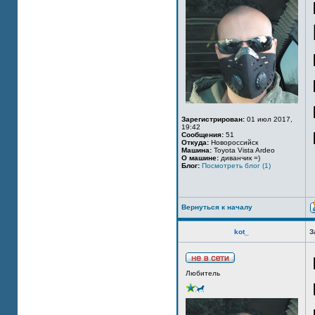
Зарегистрирован:
01 июл 2017,
19:42
Сообщения:
51
Откуда:
Новороссийск
Машина:
Toyota Vista Ardeo
О машине:
диванчик =)
Блог:
Посмотреть блог (1)
Вернуться к началу
kot_
З
Любитель