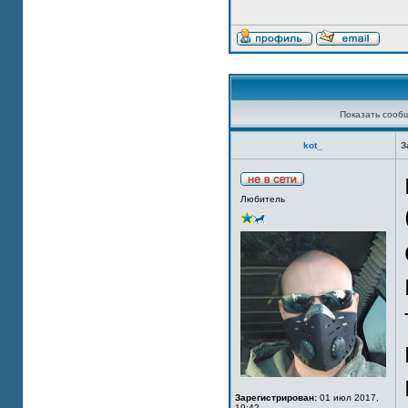
Показать сооб
kot_
З
Любитель
Зарегистрирован:
01 июл 2017,
19:42