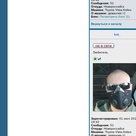
Сообщения:
51
Откуда:
Новороссийск
Машина:
Toyota Vista Ardeo
О машине:
диванчик =)
Блог:
Посмотреть блог (1)
Вернуться к началу
kot_
Любитель
Зарегистрирован:
01 июл 201
19:42
Сообщения:
51
Откуда:
Новороссийск
Машина:
Toyota Vista Ardeo
О машине:
диванчик =)