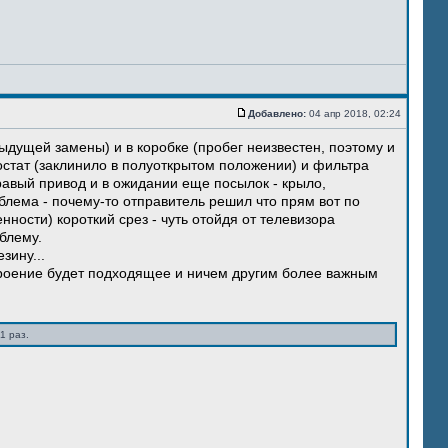
Добавлено:
04 апр 2018, 02:24
ыдущей замены) и в коробке (пробег неизвестен, поэтому и
остат (заклинило в полуоткрытом положении) и фильтра
правый привод и в ожидании еще посылок - крыло,
блема - почему-то отправитель решил что прям вот по
нности) короткий срез - чуть отойдя от телевизора
блему.
зину...
троение будет подходящее и ничем другим более важным
1 раз.