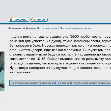
Заголовок сообщения:
Re: первая запись. Частично выкрашен кузов
на днях поменял масло в двигателе (5500 пробег после пред
поменял для успокоения души), также заменены свечи, терм
бензиновые в баке. Ноускат приехал, так же с ним приехал 
ограничитель двери, еще всякая мелочевка. С ноускатом про
стаканы отправлять не будет и послал (в нарушение договоре
сантиметров по 10-15. Сейчас пытаюсь как-то решить эту про
Впереди раздумья, что воткнуть в ходовку - полиуретан или ре
Ну и завтра наверное начну шумозоляцию салона, если нас
не буду занят
Последний раз редактировалось
kot_
04 апр 2018, 02:25, всего редактировалось 
7,