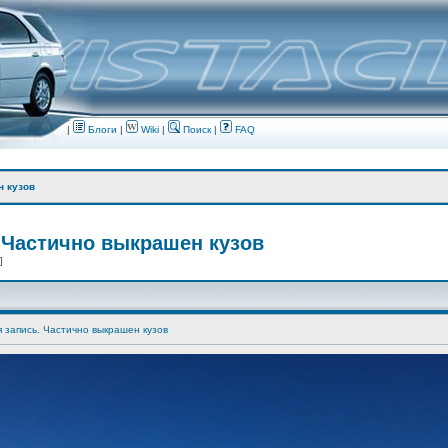
|
Блоги
|
Wiki
|
Поиск
|
FAQ
н кузов
 Частично выкрашен кузов
 ]
я запись. Частично выкрашен кузов