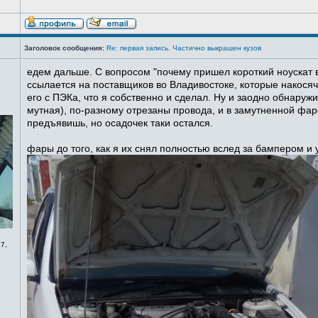
Заголовок сообщения:
Re: первая запись. Частично выкрашен кузов
едем дальше. С вопросом "почему пришел короткий ноускат в
ссылается на поставщиков во Владивостоке, которые накосячи
его с ПЭКа, что я собственно и сделал. Ну и заодно обнаруж
мутная), по-разному отрезаны провода, и в замутненной фаре
предъявишь, но осадочек таки остался.
фары до того, как я их снял полностью вслед за бампером и
7,