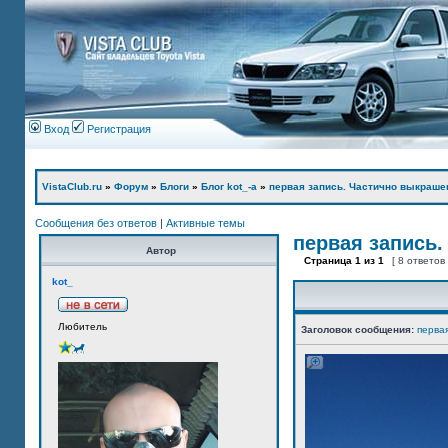
Вход
Регистрация
VistaClub.ru
»
Форум
»
Блоги
»
Блог kot_-а
»
первая запись. Частично выкраше
Сообщения без ответов
|
Активные темы
первая запись.
Автор
Страница
1
из
1
[ 8 ответов
kot_
Любитель
Заголовок сообщения:
перва