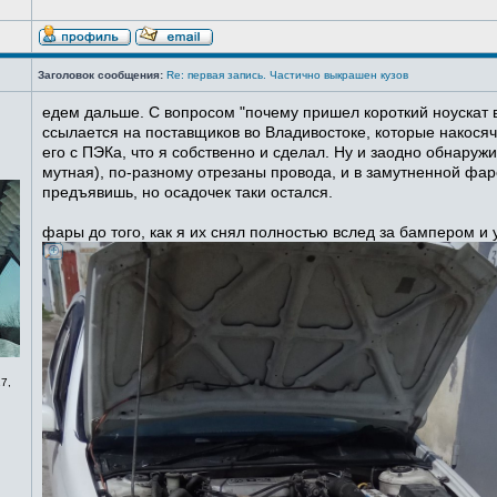
Заголовок сообщения:
Re: первая запись. Частично выкрашен кузов
едем дальше. С вопросом "почему пришел короткий ноускат в
ссылается на поставщиков во Владивостоке, которые накосячи
его с ПЭКа, что я собственно и сделал. Ну и заодно обнаруж
мутная), по-разному отрезаны провода, и в замутненной фаре
предъявишь, но осадочек таки остался.
фары до того, как я их снял полностью вслед за бампером и
7,