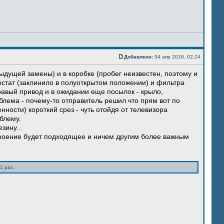
Добавлено:
04 апр 2018, 02:24
ыдущей замены) и в коробке (пробег неизвестен, поэтому и
остат (заклинило в полуоткрытом положении) и фильтра
правый привод и в ожидании еще посылок - крыло,
блема - почему-то отправитель решил что прям вот по
нности) короткий срез - чуть отойдя от телевизора
блему.
зину...
троение будет подходящее и ничем другим более важным
1 раз.