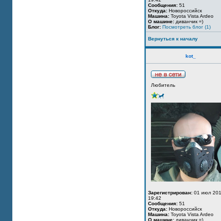
Сообщения:
51
Откуда:
Новороссийск
Машина:
Toyota Vista Ardeo
О машине:
диванчик =)
Блог:
Посмотреть блог (1)
Вернуться к началу
kot_
Любитель
Зарегистрирован:
01 июл 201
19:42
Сообщения:
51
Откуда:
Новороссийск
Машина:
Toyota Vista Ardeo
О машине:
диванчик =)