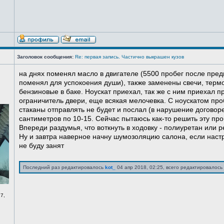
Заголовок сообщения:
Re: первая запись. Частично выкрашен кузов
на днях поменял масло в двигателе (5500 пробег после пред
поменял для успокоения души), также заменены свечи, терм
бензиновые в баке. Ноускат приехал, так же с ним приехал 
ограничитель двери, еще всякая мелочевка. С ноускатом про
стаканы отправлять не будет и послал (в нарушение договоре
сантиметров по 10-15. Сейчас пытаюсь как-то решить эту про
Впереди раздумья, что воткнуть в ходовку - полиуретан или ре
Ну и завтра наверное начну шумозоляцию салона, если нас
не буду занят
Последний раз редактировалось
kot_
04 апр 2018, 02:25, всего редактировалось 
7,