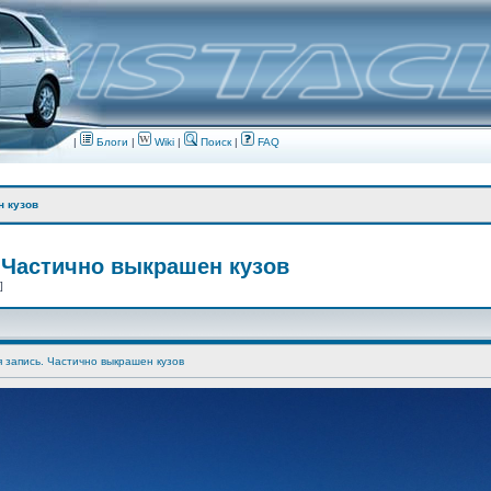
|
Блоги
|
Wiki
|
Поиск
|
FAQ
н кузов
 Частично выкрашен кузов
 ]
я запись. Частично выкрашен кузов