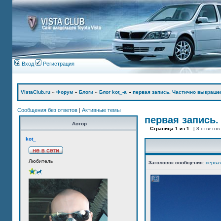
Вход
Регистрация
VistaClub.ru
»
Форум
»
Блоги
»
Блог kot_-а
»
первая запись. Частично выкраше
Сообщения без ответов
|
Активные темы
первая запись.
Автор
Страница
1
из
1
[ 8 ответов
kot_
Любитель
Заголовок сообщения:
перва