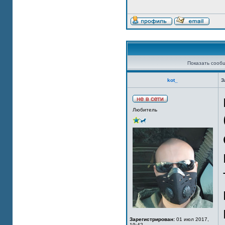
Показать сооб
kot_
З
Любитель
Зарегистрирован:
01 июл 2017,
19:42