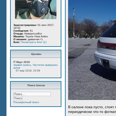
Зарегистрирован:
01 июл 2017,
19:42
Сообщения:
51
Откуда:
Новороссийск
Машина:
Toyota Vista Ardeo
О машине:
диванчик =)
Блог:
Посмотреть блог (1)
Архивы
Март 2018
первая запись. Частично выкрашен
кузов
07 мар 2018, 23:59
Поиск блогов
Расширенный поиск
В салоне пока пусто, стоят
периодически что-то фотка