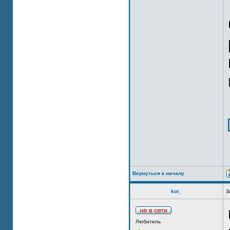
Вернуться к началу
kot_
З
Любитель