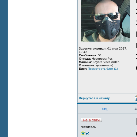
Зарегистрирован:
01 июл 2017,
19:42
Сообщения:
51
Откуда:
Новороссийск
Машина:
Toyota Vista Ardeo
О машине:
диванчик =)
Блог:
Посмотреть блог (1)
Вернуться к началу
kot_
З
Любитель