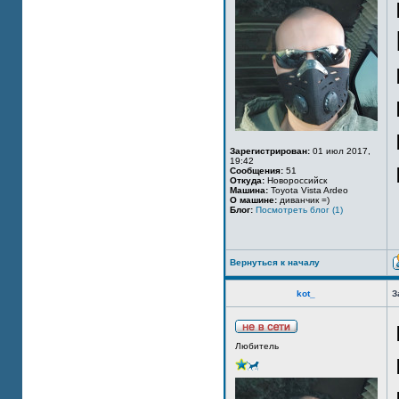
Зарегистрирован:
01 июл 2017,
19:42
Сообщения:
51
Откуда:
Новороссийск
Машина:
Toyota Vista Ardeo
О машине:
диванчик =)
Блог:
Посмотреть блог (1)
Вернуться к началу
kot_
З
Любитель