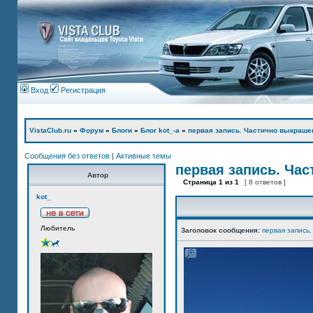
Вход
Регистрация
VistaClub.ru
»
Форум
»
Блоги
»
Блог kot_-а
»
первая запись. Частично выкраше
Сообщения без ответов
|
Активные темы
первая запись. Ча
Автор
Страница
1
из
1
[ 8 ответов ]
kot_
Любитель
Заголовок сообщения:
первая запись