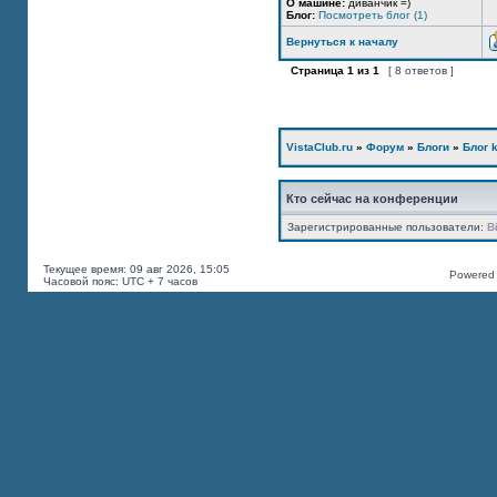
О машине:
диванчик =)
Блог:
Посмотреть блог (1)
Вернуться к началу
Страница
1
из
1
[ 8 ответов ]
VistaClub.ru
»
Форум
»
Блоги
»
Блог k
Кто сейчас на конференции
Зарегистрированные пользователи:
B
Текущее время: 09 авг 2026, 15:05
Powered b
Часовой пояс: UTC + 7 часов