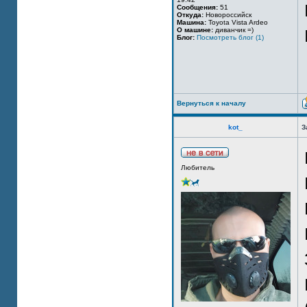
Сообщения:
51
Откуда:
Новороссийск
Машина:
Toyota Vista Ardeo
О машине:
диванчик =)
Блог:
Посмотреть блог (1)
Вернуться к началу
kot_
З
Любитель