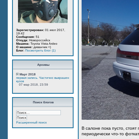
Зарегистрирован:
01 июл 2017,
19:42
Сообщения:
51
Откуда:
Новороссийск
Машина:
Toyota Vista Ardeo
О машине:
диванчик =)
Блог:
Посмотреть блог (1)
Архивы
Март 2018
первая запись. Частично выкрашен
кузов
07 мар 2018, 23:59
Поиск блогов
Расширенный поиск
В салоне пока пусто, стоят
периодически что-то фотка