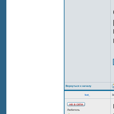
Вернуться к началу
kot_
З
Любитель