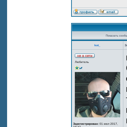
Показать сооб
kot_
З
Любитель
Зарегистрирован:
01 июл 2017,
19:42