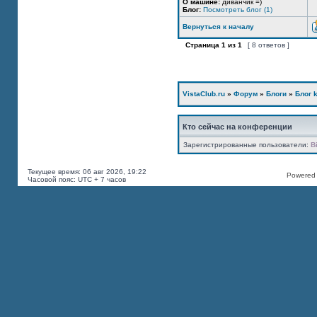
О машине:
диванчик =)
Блог:
Посмотреть блог (1)
Вернуться к началу
Страница
1
из
1
[ 8 ответов ]
VistaClub.ru
»
Форум
»
Блоги
»
Блог k
Кто сейчас на конференции
Зарегистрированные пользователи:
B
Текущее время: 06 авг 2026, 19:22
Powered b
Часовой пояс: UTC + 7 часов