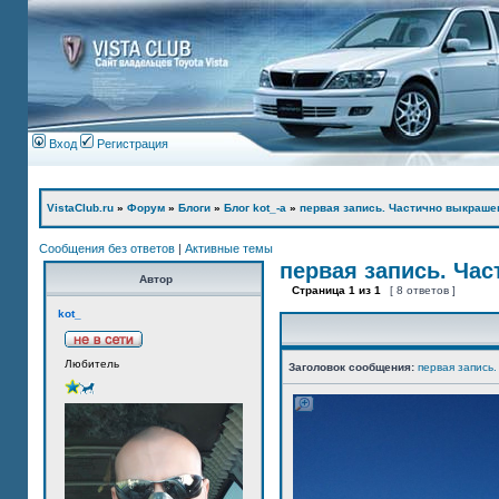
Вход
Регистрация
VistaClub.ru
»
Форум
»
Блоги
»
Блог kot_-а
»
первая запись. Частично выкраше
Сообщения без ответов
|
Активные темы
первая запись. Ча
Автор
Страница
1
из
1
[ 8 ответов ]
kot_
Любитель
Заголовок сообщения:
первая запись