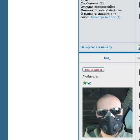
Сообщения:
51
Откуда:
Новороссийск
Машина:
Toyota Vista Ardeo
О машине:
диванчик =)
Блог:
Посмотреть блог (1)
Вернуться к началу
kot_
З
Любитель