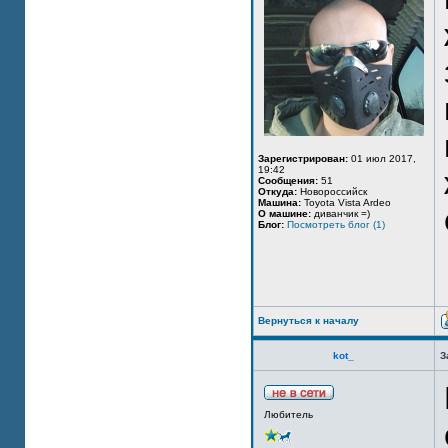
Зарегистрирован:
01 июл 2017,
19:42
Сообщения:
51
Откуда:
Новороссийск
Машина:
Toyota Vista Ardeo
О машине:
диванчик =)
Блог:
Посмотреть блог (1)
Вернуться к началу
kot_
З
Любитель