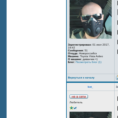
Зарегистрирован:
01 июл 2017,
19:42
Сообщения:
51
Откуда:
Новороссийск
Машина:
Toyota Vista Ardeo
О машине:
диванчик =)
Блог:
Посмотреть блог (1)
Вернуться к началу
kot_
З
Любитель