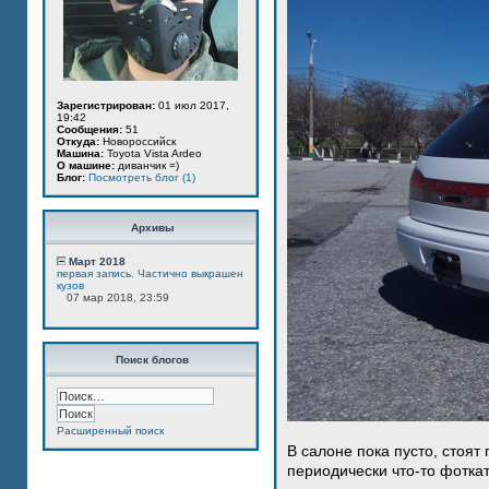
Зарегистрирован:
01 июл 2017,
19:42
Сообщения:
51
Откуда:
Новороссийск
Машина:
Toyota Vista Ardeo
О машине:
диванчик =)
Блог:
Посмотреть блог (1)
Архивы
Март 2018
первая запись. Частично выкрашен
кузов
07 мар 2018, 23:59
Поиск блогов
Расширенный поиск
В салоне пока пусто, стоят
периодически что-то фотка