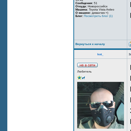
Сообщения:
51
Откуда:
Новороссийск
Машина:
Toyota Vista Ardeo
О машине:
диванчик =)
Блог:
Посмотреть блог (1)
Вернуться к началу
kot_
З
Любитель