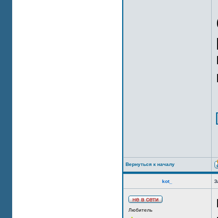
Вернуться к началу
kot_
З
Любитель