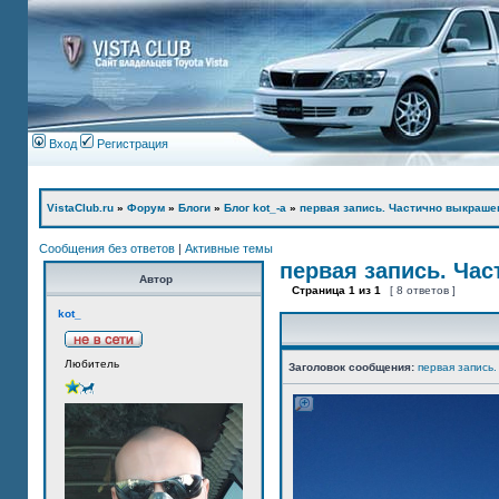
Вход
Регистрация
VistaClub.ru
»
Форум
»
Блоги
»
Блог kot_-а
»
первая запись. Частично выкраше
Сообщения без ответов
|
Активные темы
первая запись. Ча
Автор
Страница
1
из
1
[ 8 ответов ]
kot_
Любитель
Заголовок сообщения:
первая запись