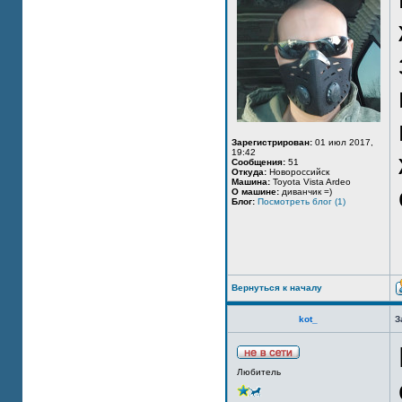
Зарегистрирован:
01 июл 2017,
19:42
Сообщения:
51
Откуда:
Новороссийск
Машина:
Toyota Vista Ardeo
О машине:
диванчик =)
Блог:
Посмотреть блог (1)
Вернуться к началу
kot_
З
Любитель