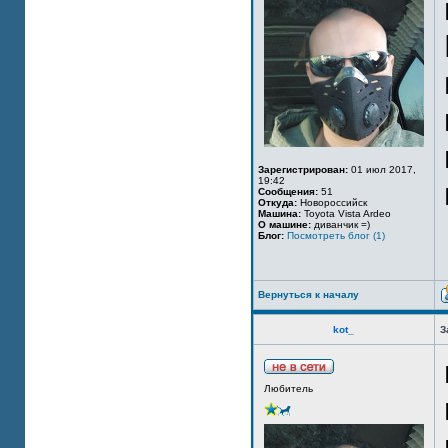
Зарегистрирован:
01 июл 2017,
19:42
Сообщения:
51
Откуда:
Новороссийск
Машина:
Toyota Vista Ardeo
О машине:
диванчик =)
Блог:
Посмотреть блог (1)
Вернуться к началу
kot_
З
Любитель