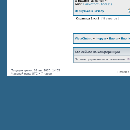
О машине:
диванчик =)
Блог:
Посмотреть блог (1)
Вернуться к началу
Страница
1
из
1
[ 8 ответов ]
VistaClub.ru
»
Форум
»
Блоги
»
Блог k
Кто сейчас на конференции
Зарегистрированные пользователи:
B
Текущее время: 08 авг 2026, 14:55
Powered b
Часовой пояс: UTC + 7 часов