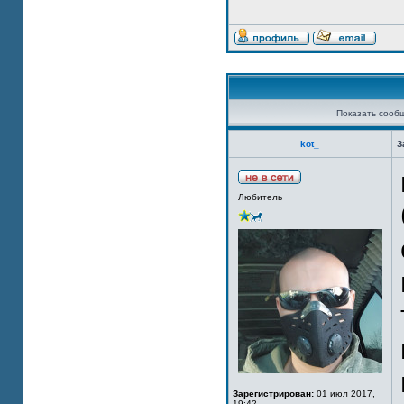
Показать сооб
kot_
З
Любитель
Зарегистрирован:
01 июл 2017,
19:42