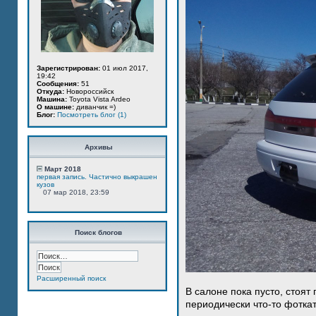
Зарегистрирован:
01 июл 2017,
19:42
Сообщения:
51
Откуда:
Новороссийск
Машина:
Toyota Vista Ardeo
О машине:
диванчик =)
Блог:
Посмотреть блог (1)
Архивы
Март 2018
первая запись. Частично выкрашен
кузов
07 мар 2018, 23:59
Поиск блогов
Расширенный поиск
В салоне пока пусто, стоят
периодически что-то фотка