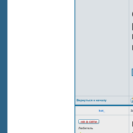
Вернуться к началу
kot_
З
Любитель