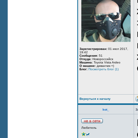
Зарегистрирован:
01 июл 2017,
19:42
Сообщения:
51
Откуда:
Новороссийск
Машина:
Toyota Vista Ardeo
О машине:
диванчик =)
Блог:
Посмотреть блог (1)
Вернуться к началу
kot_
З
Любитель