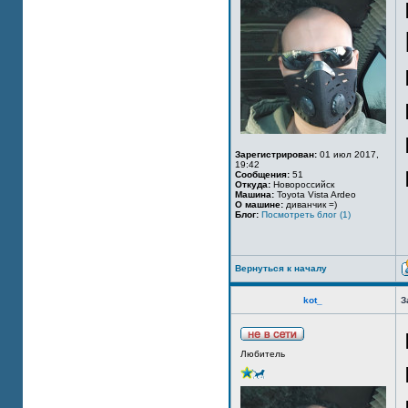
Зарегистрирован:
01 июл 2017,
19:42
Сообщения:
51
Откуда:
Новороссийск
Машина:
Toyota Vista Ardeo
О машине:
диванчик =)
Блог:
Посмотреть блог (1)
Вернуться к началу
kot_
З
Любитель