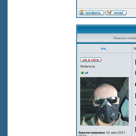
Показать сооб
kot_
З
Любитель
Зарегистрирован:
01 июл 2017,
19:42