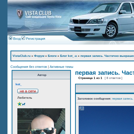
Вход
Регистрация
VistaClub.ru
»
Форум
»
Блоги
»
Блог kot_-а
»
первая запись. Частично выкраше
Сообщения без ответов
|
Активные темы
первая запись. Ча
Автор
Страница
1
из
1
[ 8 ответов ]
kot_
Любитель
Заголовок сообщения:
первая запись