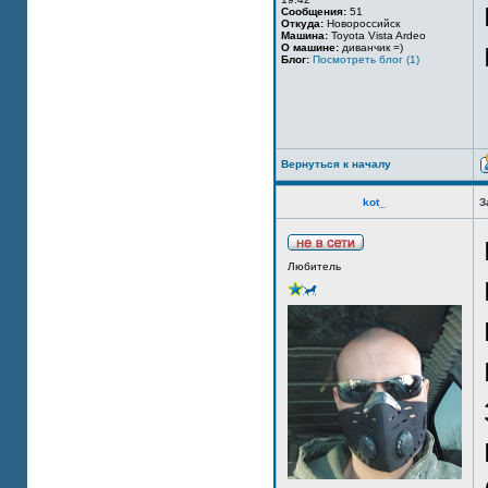
Сообщения:
51
Откуда:
Новороссийск
Машина:
Toyota Vista Ardeo
О машине:
диванчик =)
Блог:
Посмотреть блог (1)
Вернуться к началу
kot_
З
Любитель