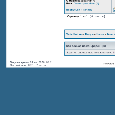
О машине:
диванчик =)
Блог:
Посмотреть блог (1)
Вернуться к началу
Страница
1
из
1
[ 8 ответов ]
VistaClub.ru
»
Форум
»
Блоги
»
Блог k
Кто сейчас на конференции
Зарегистрированные пользователи:
B
Текущее время: 09 авг 2026, 04:11
Powered b
Часовой пояс: UTC + 7 часов