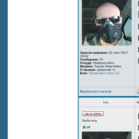
Зарегистрирован:
01 июл 2017,
19:42
Сообщения:
51
Откуда:
Новороссийск
Машина:
Toyota Vista Ardeo
О машине:
диванчик =)
Блог:
Посмотреть блог (1)
Вернуться к началу
kot_
З
Любитель