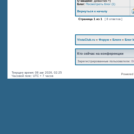
О машине:
диванчик =)
Блог:
Посмотреть блог (1)
Вернуться к началу
Страница
1
из
1
[ 8 ответов ]
VistaClub.ru
»
Форум
»
Блоги
»
Блог k
Кто сейчас на конференции
Зарегистрированные пользователи:
B
Текущее время: 08 авг 2026, 02:25
Powered b
Часовой пояс: UTC + 7 часов