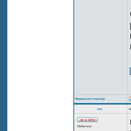
Вернуться к началу
kot_
З
Любитель