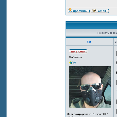
Показать сооб
kot_
З
Любитель
Зарегистрирован:
01 июл 2017,
19:42