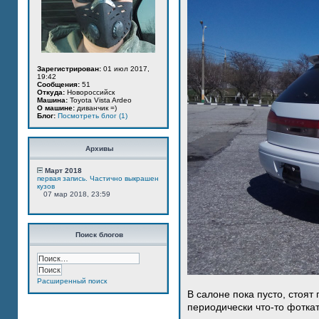
Зарегистрирован:
01 июл 2017,
19:42
Сообщения:
51
Откуда:
Новороссийск
Машина:
Toyota Vista Ardeo
О машине:
диванчик =)
Блог:
Посмотреть блог (1)
Архивы
Март 2018
первая запись. Частично выкрашен
кузов
07 мар 2018, 23:59
Поиск блогов
Расширенный поиск
В салоне пока пусто, стоят
периодически что-то фотка