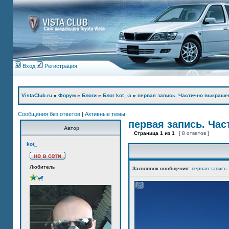
Вход
Регистрация
VistaClub.ru
»
Форум
»
Блоги
»
Блог kot_-а
»
первая запись. Частично выкраше
Сообщения без ответов
|
Активные темы
первая запись. Ча
Автор
Страница
1
из
1
[ 8 ответов ]
kot_
Любитель
Заголовок сообщения:
первая запись