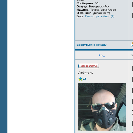
Сообщения:
51
Откуда:
Новороссийск
Машина:
Toyota Vista Ardeo
О машине:
диванчик =)
Блог:
Посмотреть блог (1)
Вернуться к началу
kot_
З
Любитель