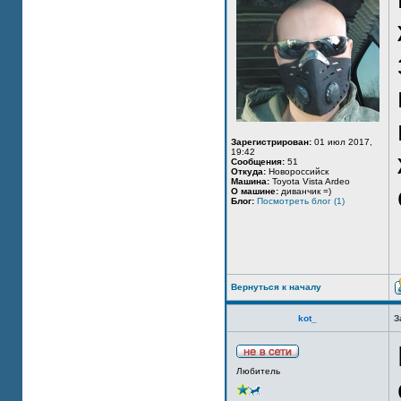
Зарегистрирован:
01 июл 2017,
19:42
Сообщения:
51
Откуда:
Новороссийск
Машина:
Toyota Vista Ardeo
О машине:
диванчик =)
Блог:
Посмотреть блог (1)
Вернуться к началу
kot_
З
Любитель