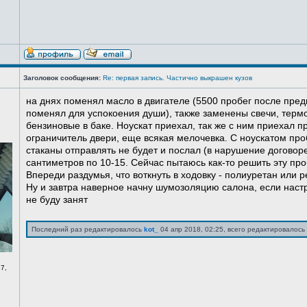
Заголовок сообщения:
Re: первая запись. Частично выкрашен кузов
на днях поменял масло в двигателе (5500 пробег после пред
поменял для успокоения души), также заменены свечи, терм
бензиновые в баке. Ноускат приехал, так же с ним приехал 
ограничитель двери, еще всякая мелочевка. С ноускатом про
стаканы отправлять не будет и послал (в нарушение договоре
сантиметров по 10-15. Сейчас пытаюсь как-то решить эту про
Впереди раздумья, что воткнуть в ходовку - полиуретан или ре
Ну и завтра наверное начну шумозоляцию салона, если нас
не буду занят
Последний раз редактировалось
kot_
04 апр 2018, 02:25, всего редактировалось 
7,