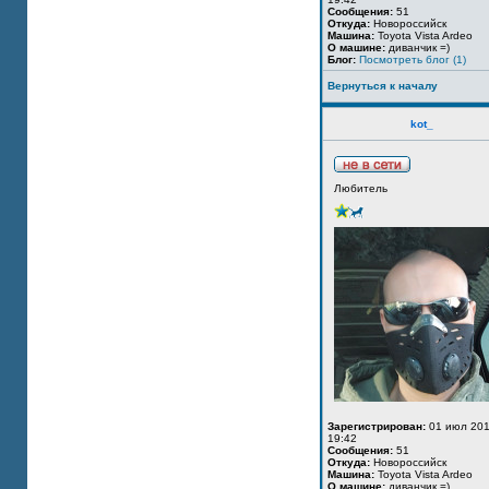
Сообщения:
51
Откуда:
Новороссийск
Машина:
Toyota Vista Ardeo
О машине:
диванчик =)
Блог:
Посмотреть блог (1)
Вернуться к началу
kot_
Любитель
Зарегистрирован:
01 июл 201
19:42
Сообщения:
51
Откуда:
Новороссийск
Машина:
Toyota Vista Ardeo
О машине:
диванчик =)