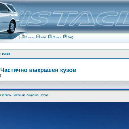
|
Блоги
|
Wiki
|
Поиск
|
FAQ
н кузов
 Частично выкрашен кузов
 ]
я запись. Частично выкрашен кузов