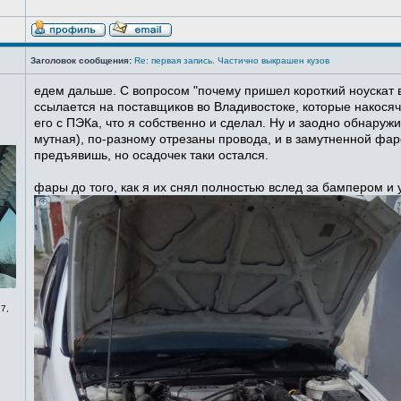
Заголовок сообщения:
Re: первая запись. Частично выкрашен кузов
едем дальше. С вопросом "почему пришел короткий ноускат в
ссылается на поставщиков во Владивостоке, которые накосячи
его с ПЭКа, что я собственно и сделал. Ну и заодно обнаруж
мутная), по-разному отрезаны провода, и в замутненной фаре
предъявишь, но осадочек таки остался.
фары до того, как я их снял полностью вслед за бампером и
7,