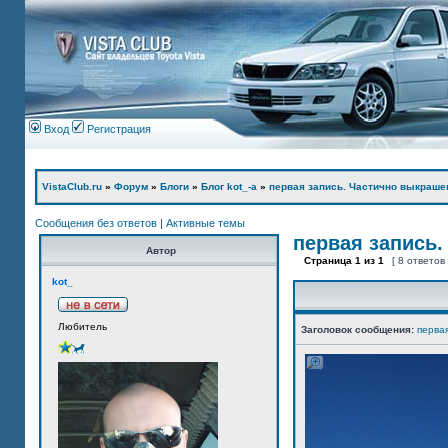
Вход
Регистрация
VistaClub.ru
»
Форум
»
Блоги
»
Блог kot_-а
»
первая запись. Частично выкраше
Сообщения без ответов
|
Активные темы
первая запись.
Автор
Страница
1
из
1
[ 8 ответов
kot_
Любитель
Заголовок сообщения:
перва