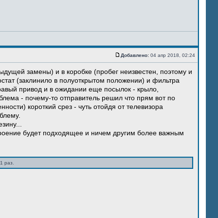
Добавлено:
04 апр 2018, 02:24
ыдущей замены) и в коробке (пробег неизвестен, поэтому и
остат (заклинило в полуоткрытом положении) и фильтра
правый привод и в ожидании еще посылок - крыло,
блема - почему-то отправитель решил что прям вот по
нности) короткий срез - чуть отойдя от телевизора
блему.
зину...
троение будет подходящее и ничем другим более важным
1 раз.