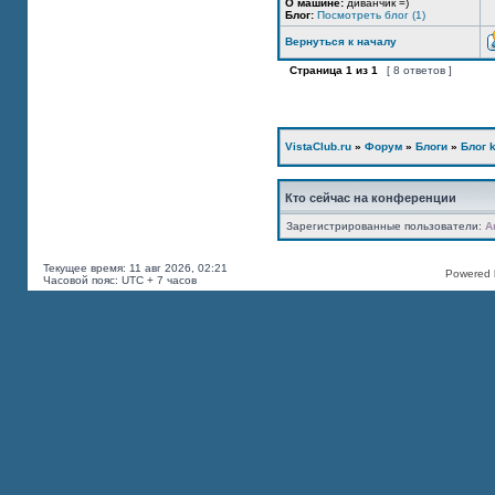
О машине:
диванчик =)
Блог:
Посмотреть блог (1)
Вернуться к началу
Страница
1
из
1
[ 8 ответов ]
VistaClub.ru
»
Форум
»
Блоги
»
Блог k
Кто сейчас на конференции
Зарегистрированные пользователи:
A
Текущее время: 11 авг 2026, 02:21
Powered b
Часовой пояс: UTC + 7 часов