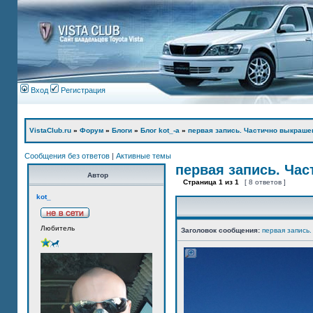
Вход
Регистрация
VistaClub.ru
»
Форум
»
Блоги
»
Блог kot_-а
»
первая запись. Частично выкраше
Сообщения без ответов
|
Активные темы
первая запись. Ча
Автор
Страница
1
из
1
[ 8 ответов ]
kot_
Любитель
Заголовок сообщения:
первая запись