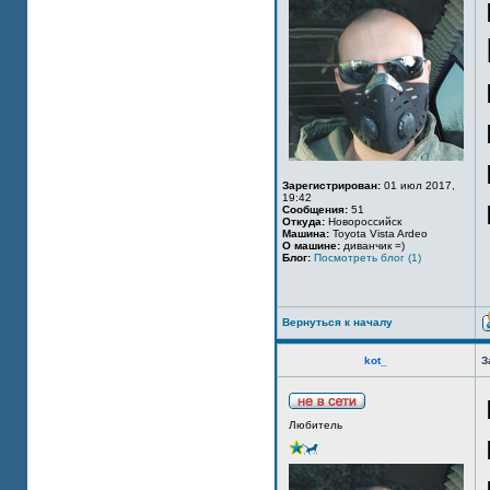
Зарегистрирован:
01 июл 2017,
19:42
Сообщения:
51
Откуда:
Новороссийск
Машина:
Toyota Vista Ardeo
О машине:
диванчик =)
Блог:
Посмотреть блог (1)
Вернуться к началу
kot_
З
Любитель