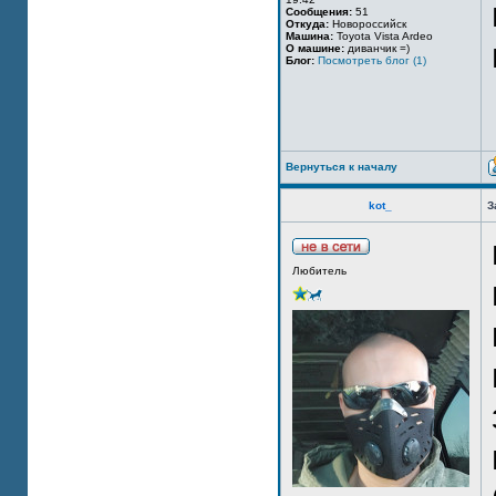
Сообщения:
51
Откуда:
Новороссийск
Машина:
Toyota Vista Ardeo
О машине:
диванчик =)
Блог:
Посмотреть блог (1)
Вернуться к началу
kot_
З
Любитель