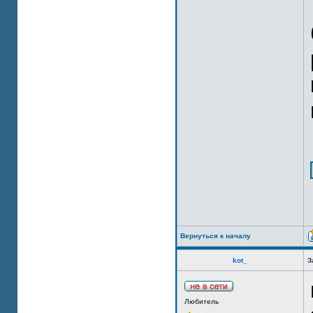
Вернуться к началу
kot_
З
Любитель