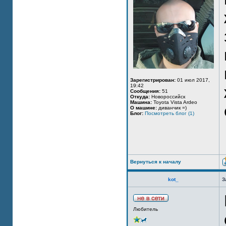
Зарегистрирован:
01 июл 2017,
19:42
Сообщения:
51
Откуда:
Новороссийск
Машина:
Toyota Vista Ardeo
О машине:
диванчик =)
Блог:
Посмотреть блог (1)
Вернуться к началу
kot_
З
Любитель