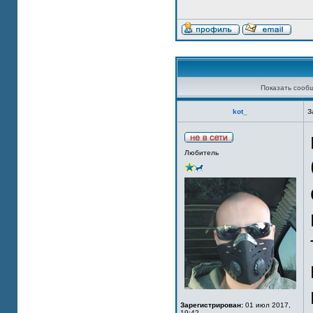
Показать сооб
kot_
З
Любитель
Зарегистрирован:
01 июл 2017,
19:42