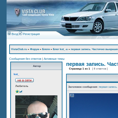
Вход
Регистрация
VistaClub.ru
»
Форум
»
Блоги
»
Блог kot_-а
»
первая запись. Частично выкраше
Сообщения без ответов
|
Активные темы
первая запись. Ча
Автор
Страница
1
из
1
[ 8 ответов ]
kot_
Любитель
Заголовок сообщения:
первая запись