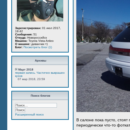
Зарегистрирован:
01 июл 2017,
19:42
Сообщения:
51
Откуда:
Новороссийск
Машина:
Toyota Vista Ardeo
О машине:
диванчик =)
Блог:
Посмотреть блог (1)
Архивы
Март 2018
первая запись. Частично выкрашен
кузов
07 мар 2018, 23:59
Поиск блогов
Расширенный поиск
В салоне пока пусто, стоят
периодически что-то фотка