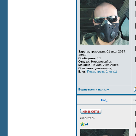
Зарегистрирован:
01 июл 2017,
19:42
Сообщения:
51
Откуда:
Новороссийск
Машина:
Toyota Vista Ardeo
О машине:
диванчик =)
Блог:
Посмотреть блог (1)
Вернуться к началу
kot_
З
Любитель