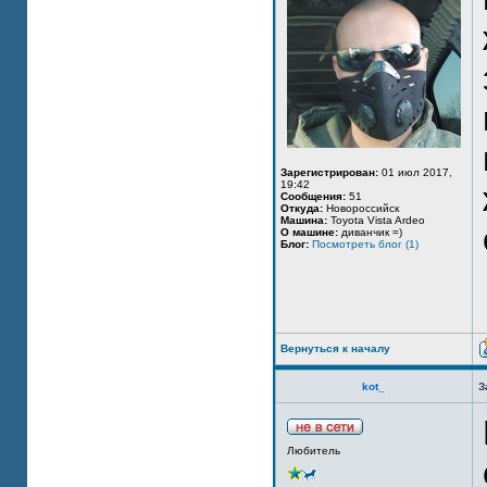
Зарегистрирован:
01 июл 2017,
19:42
Сообщения:
51
Откуда:
Новороссийск
Машина:
Toyota Vista Ardeo
О машине:
диванчик =)
Блог:
Посмотреть блог (1)
Вернуться к началу
kot_
З
Любитель