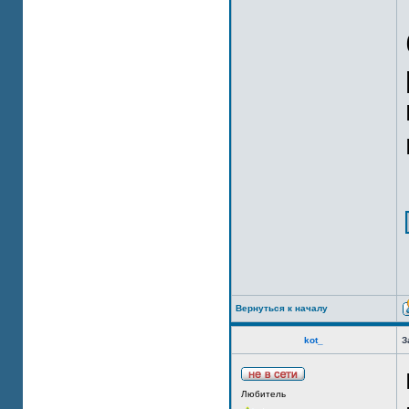
Вернуться к началу
kot_
З
Любитель