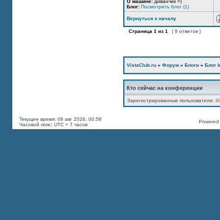
О машине:
диванчик =)
Блог:
Посмотреть блог (1)
Вернуться к началу
Страница
1
из
1
[ 8 ответов ]
VistaClub.ru
»
Форум
»
Блоги
»
Блог k
Кто сейчас на конференции
Зарегистрированные пользователи:
B
Текущее время: 08 авг 2026, 00:58
Powered b
Часовой пояс: UTC + 7 часов