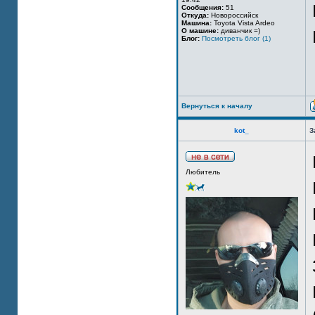
Сообщения:
51
Откуда:
Новороссийск
Машина:
Toyota Vista Ardeo
О машине:
диванчик =)
Блог:
Посмотреть блог (1)
Вернуться к началу
kot_
З
Любитель