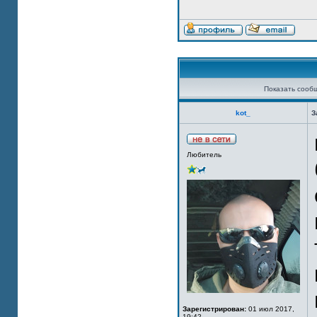
Показать сооб
kot_
З
Любитель
Зарегистрирован:
01 июл 2017,
19:42