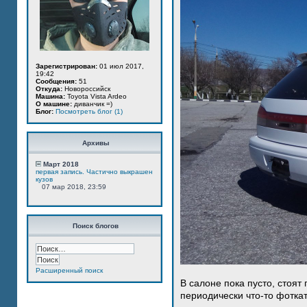
Зарегистрирован:
01 июл 2017,
19:42
Сообщения:
51
Откуда:
Новороссийск
Машина:
Toyota Vista Ardeo
О машине:
диванчик =)
Блог:
Посмотреть блог (1)
Архивы
Март 2018
первая запись. Частично выкрашен
кузов
07 мар 2018, 23:59
Поиск блогов
Расширенный поиск
В салоне пока пусто, стоят
периодически что-то фотка