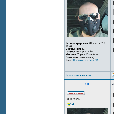
Зарегистрирован:
01 июл 2017,
19:42
Сообщения:
51
Откуда:
Новороссийск
Машина:
Toyota Vista Ardeo
О машине:
диванчик =)
Блог:
Посмотреть блог (1)
Вернуться к началу
kot_
З
Любитель