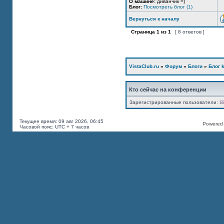
О машине:
диванчик =)
Блог:
Посмотреть блог (1)
Вернуться к началу
Страница
1
из
1
[ 8 ответов ]
VistaClub.ru
»
Форум
»
Блоги
»
Блог k
Кто сейчас на конференции
Зарегистрированные пользователи:
B
Текущее время: 09 авг 2026, 06:45
Powered b
Часовой пояс: UTC + 7 часов