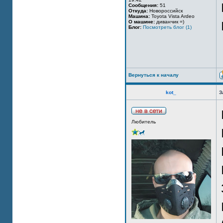
Сообщения:
51
Откуда:
Новороссийск
Машина:
Toyota Vista Ardeo
О машине:
диванчик =)
Блог:
Посмотреть блог (1)
Вернуться к началу
kot_
З
Любитель