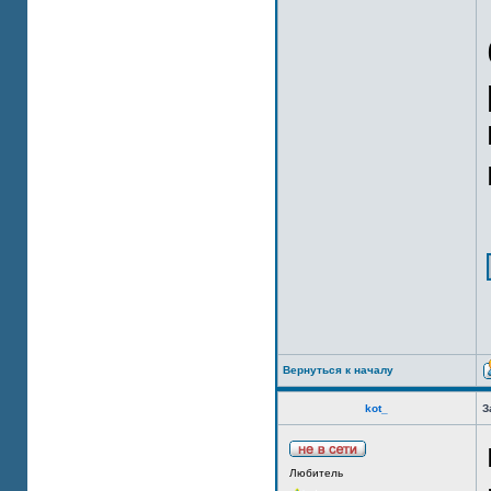
Вернуться к началу
kot_
З
Любитель