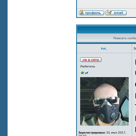
Показать сооб
kot_
З
Любитель
Зарегистрирован:
01 июл 2017,
19:42