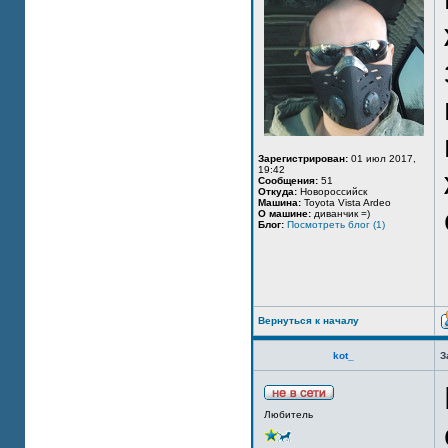
Зарегистрирован:
01 июл 2017,
19:42
Сообщения:
51
Откуда:
Новороссийск
Машина:
Toyota Vista Ardeo
О машине:
диванчик =)
Блог:
Посмотреть блог (1)
Вернуться к началу
kot_
З
Любитель