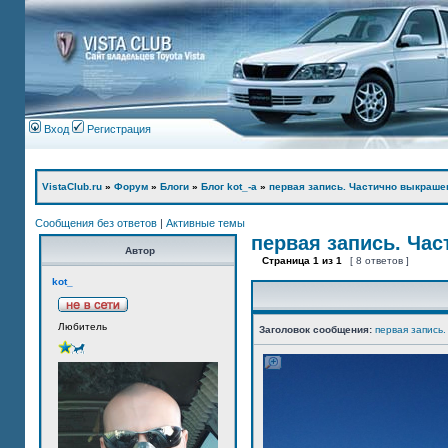
Вход
Регистрация
VistaClub.ru
»
Форум
»
Блоги
»
Блог kot_-а
»
первая запись. Частично выкраше
Сообщения без ответов
|
Активные темы
первая запись. Ча
Автор
Страница
1
из
1
[ 8 ответов ]
kot_
Любитель
Заголовок сообщения:
первая запись