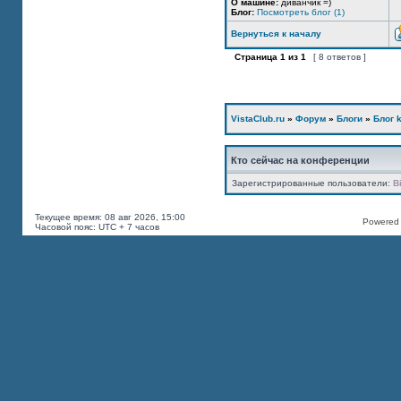
О машине:
диванчик =)
Блог:
Посмотреть блог (1)
Вернуться к началу
Страница
1
из
1
[ 8 ответов ]
VistaClub.ru
»
Форум
»
Блоги
»
Блог k
Кто сейчас на конференции
Зарегистрированные пользователи:
B
Текущее время: 08 авг 2026, 15:00
Powered b
Часовой пояс: UTC + 7 часов