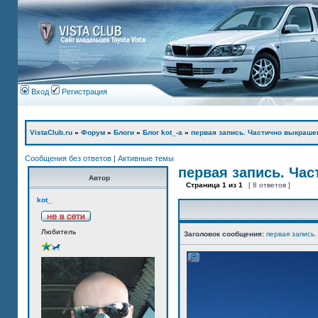
Вход
Регистрация
VistaClub.ru
»
Форум
»
Блоги
»
Блог kot_-а
»
первая запись. Частично выкраше
Сообщения без ответов
|
Активные темы
первая запись. Ча
Автор
Страница
1
из
1
[ 8 ответов ]
kot_
Любитель
Заголовок сообщения:
первая запись