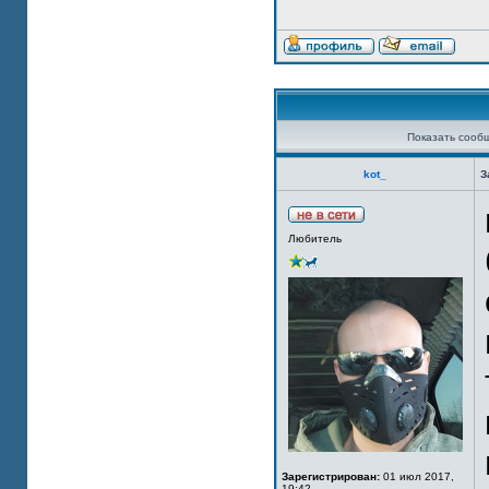
Показать сооб
kot_
З
Любитель
Зарегистрирован:
01 июл 2017,
19:42