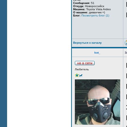
Сообщения:
51
Откуда:
Новороссийск
Машина:
Toyota Vista Ardeo
О машине:
диванчик =)
Блог:
Посмотреть блог (1)
Вернуться к началу
kot_
З
Любитель