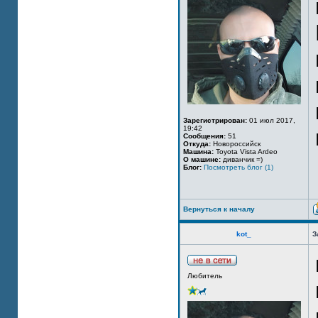
Зарегистрирован:
01 июл 2017,
19:42
Сообщения:
51
Откуда:
Новороссийск
Машина:
Toyota Vista Ardeo
О машине:
диванчик =)
Блог:
Посмотреть блог (1)
Вернуться к началу
kot_
З
Любитель