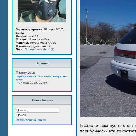
Зарегистрирован:
01 июл 2017,
19:42
Сообщения:
51
Откуда:
Новороссийск
Машина:
Toyota Vista Ardeo
О машине:
диванчик =)
Блог:
Посмотреть блог (1)
Архивы
Март 2018
первая запись. Частично выкрашен
кузов
07 мар 2018, 23:59
Поиск блогов
Расширенный поиск
В салоне пока пусто, стоят
периодически что-то фотка