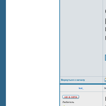
Вернуться к началу
kot_
З
Любитель