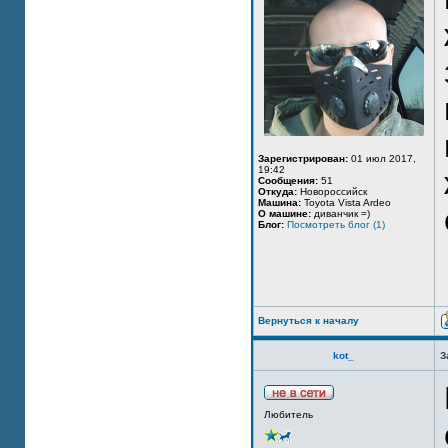
Зарегистрирован:
01 июл 2017,
19:42
Сообщения:
51
Откуда:
Новороссийск
Машина:
Toyota Vista Ardeo
О машине:
диванчик =)
Блог:
Посмотреть блог (1)
Вернуться к началу
kot_
З
Любитель