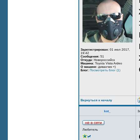
Зарегистрирован:
01 июл 2017,
19:42
Сообщения:
51
Откуда:
Новороссийск
Машина:
Toyota Vista Ardeo
О машине:
диванчик =)
Блог:
Посмотреть блог (1)
Вернуться к началу
kot_
З
Любитель