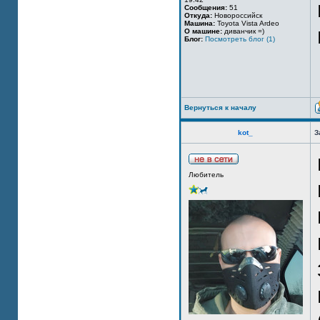
Сообщения:
51
Откуда:
Новороссийск
Машина:
Toyota Vista Ardeo
О машине:
диванчик =)
Блог:
Посмотреть блог (1)
Вернуться к началу
kot_
З
Любитель