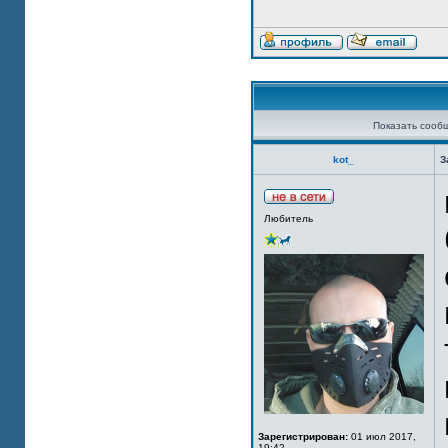
Показать сооб
kot_
З
Любитель
Зарегистрирован:
01 июл 2017,
19:42