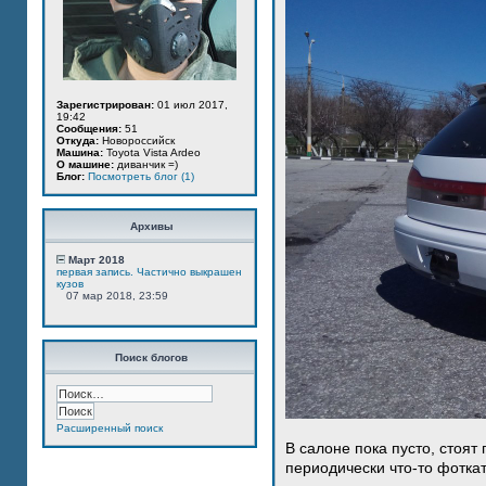
Зарегистрирован:
01 июл 2017,
19:42
Сообщения:
51
Откуда:
Новороссийск
Машина:
Toyota Vista Ardeo
О машине:
диванчик =)
Блог:
Посмотреть блог (1)
Архивы
Март 2018
первая запись. Частично выкрашен
кузов
07 мар 2018, 23:59
Поиск блогов
Расширенный поиск
В салоне пока пусто, стоят
периодически что-то фотка