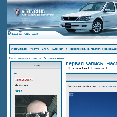
Вход
Регистрация
VistaClub.ru
»
Форум
»
Блоги
»
Блог kot_-а
»
первая запись. Частично выкраше
Сообщения без ответов
|
Активные темы
первая запись. Ча
Автор
Страница
1
из
1
[ 8 ответов ]
kot_
Любитель
Заголовок сообщения:
первая запись