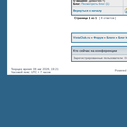
О машине:
диванчик =)
Блог:
Посмотреть блог (1)
Вернуться к началу
Страница
1
из
1
[ 8 ответов ]
VistaClub.ru
»
Форум
»
Блоги
»
Блог k
Кто сейчас на конференции
Зарегистрированные пользователи:
B
Текущее время: 06 авг 2026, 19:21
Powered b
Часовой пояс: UTC + 7 часов