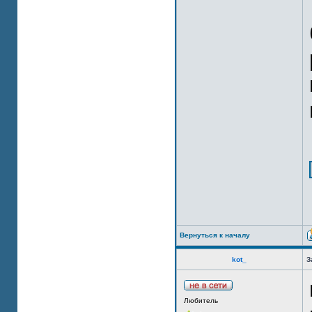
Вернуться к началу
kot_
З
Любитель