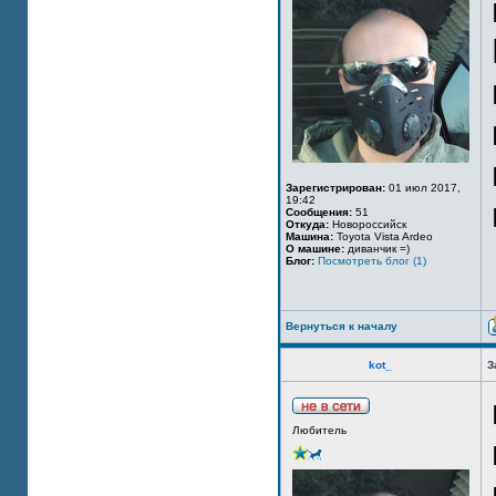
Зарегистрирован:
01 июл 2017,
19:42
Сообщения:
51
Откуда:
Новороссийск
Машина:
Toyota Vista Ardeo
О машине:
диванчик =)
Блог:
Посмотреть блог (1)
Вернуться к началу
kot_
З
Любитель