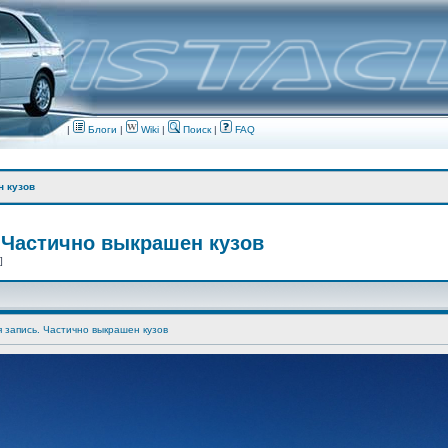
|
Блоги
|
Wiki
|
Поиск
|
FAQ
н кузов
 Частично выкрашен кузов
 ]
я запись. Частично выкрашен кузов