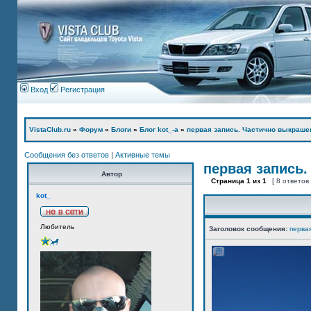
Вход
Регистрация
VistaClub.ru
»
Форум
»
Блоги
»
Блог kot_-а
»
первая запись. Частично выкраше
Сообщения без ответов
|
Активные темы
первая запись.
Автор
Страница
1
из
1
[ 8 ответов
kot_
Любитель
Заголовок сообщения:
перва