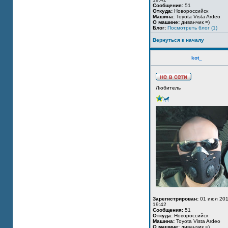
Сообщения:
51
Откуда:
Новороссийск
Машина:
Toyota Vista Ardeo
О машине:
диванчик =)
Блог:
Посмотреть блог (1)
Вернуться к началу
kot_
Любитель
Зарегистрирован:
01 июл 201
19:42
Сообщения:
51
Откуда:
Новороссийск
Машина:
Toyota Vista Ardeo
О машине:
диванчик =)