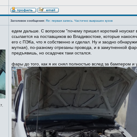
Заголовок сообщения:
Re: первая запись. Частично выкрашен кузов
едем дальше. С вопросом "почему пришел короткий ноускат в
ссылается на поставщиков во Владивостоке, которые накосячи
его с ПЭКа, что я собственно и сделал. Ну и заодно обнаруж
мутная), по-разному отрезаны провода, и в замутненной фаре
предъявишь, но осадочек таки остался.
фары до того, как я их снял полностью вслед за бампером и
7,