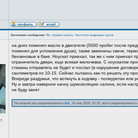
Заголовок сообщения:
Re: первая запись. Частично выкрашен кузов
на днях поменял масло в двигателе (5500 пробег после пред
поменял для успокоения души), также заменены свечи, терм
бензиновые в баке. Ноускат приехал, так же с ним приехал 
ограничитель двери, еще всякая мелочевка. С ноускатом про
стаканы отправлять не будет и послал (в нарушение договоре
сантиметров по 10-15. Сейчас пытаюсь как-то решить эту про
Впереди раздумья, что воткнуть в ходовку - полиуретан или ре
Ну и завтра наверное начну шумозоляцию салона, если нас
не буду занят
Последний раз редактировалось
kot_
04 апр 2018, 02:25, всего редактировалось 
7,