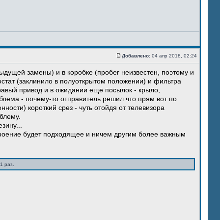
Добавлено:
04 апр 2018, 02:24
ыдущей замены) и в коробке (пробег неизвестен, поэтому и
остат (заклинило в полуоткрытом положении) и фильтра
правый привод и в ожидании еще посылок - крыло,
блема - почему-то отправитель решил что прям вот по
нности) короткий срез - чуть отойдя от телевизора
блему.
зину...
троение будет подходящее и ничем другим более важным
1 раз.