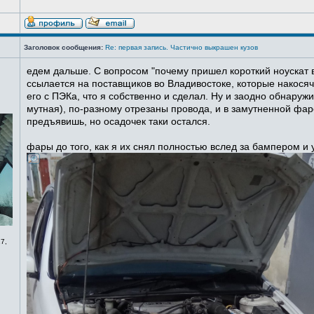
Заголовок сообщения:
Re: первая запись. Частично выкрашен кузов
едем дальше. С вопросом "почему пришел короткий ноускат в
ссылается на поставщиков во Владивостоке, которые накосячи
его с ПЭКа, что я собственно и сделал. Ну и заодно обнаруж
мутная), по-разному отрезаны провода, и в замутненной фаре
предъявишь, но осадочек таки остался.
фары до того, как я их снял полностью вслед за бампером и
7,