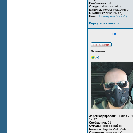
Сообщения:
51
Откуда:
Новороссийск
Машина:
Toyota Vista Ardeo
О машине:
диванчик =)
Блог:
Посмотреть блог (1)
Вернуться к началу
kot_
Любитель
Зарегистрирован:
01 июл 201
19:42
Сообщения:
51
Откуда:
Новороссийск
Машина:
Toyota Vista Ardeo
О машине:
диванчик =)