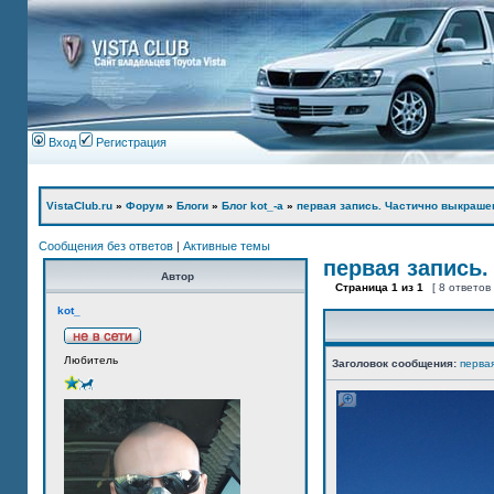
Вход
Регистрация
VistaClub.ru
»
Форум
»
Блоги
»
Блог kot_-а
»
первая запись. Частично выкраше
Сообщения без ответов
|
Активные темы
первая запись.
Автор
Страница
1
из
1
[ 8 ответов
kot_
Любитель
Заголовок сообщения:
перва