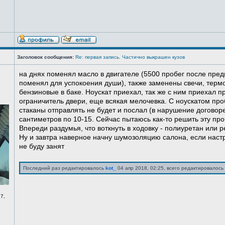
Заголовок сообщения:
Re: первая запись. Частично выкрашен кузов
на днях поменял масло в двигателе (5500 пробег после пред
поменял для успокоения души), также заменены свечи, терм
бензиновые в баке. Ноускат приехал, так же с ним приехал 
ограничитель двери, еще всякая мелочевка. С ноускатом про
стаканы отправлять не будет и послал (в нарушение договоре
сантиметров по 10-15. Сейчас пытаюсь как-то решить эту про
Впереди раздумья, что воткнуть в ходовку - полиуретан или ре
Ну и завтра наверное начну шумозоляцию салона, если нас
не буду занят
Последний раз редактировалось
kot_
04 апр 2018, 02:25, всего редактировалось 
7,