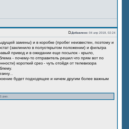
Добавлено:
04 апр 2018, 02:24
ыдущей замены) и в коробке (пробег неизвестен, поэтому и
остат (заклинило в полуоткрытом положении) и фильтра
правый привод и в ожидании еще посылок - крыло,
блема - почему-то отправитель решил что прям вот по
нности) короткий срез - чуть отойдя от телевизора
блему.
зину...
троение будет подходящее и ничем другим более важным
1 раз.