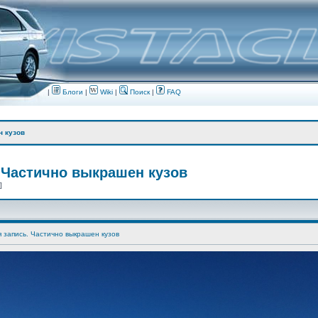
|
Блоги
|
Wiki
|
Поиск
|
FAQ
н кузов
 Частично выкрашен кузов
 ]
я запись. Частично выкрашен кузов