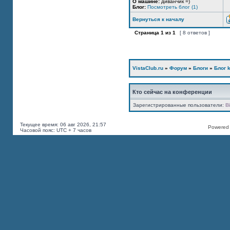
О машине:
диванчик =)
Блог:
Посмотреть блог (1)
Вернуться к началу
Страница
1
из
1
[ 8 ответов ]
VistaClub.ru
»
Форум
»
Блоги
»
Блог k
Кто сейчас на конференции
Зарегистрированные пользователи:
B
Текущее время: 06 авг 2026, 21:57
Powered b
Часовой пояс: UTC + 7 часов