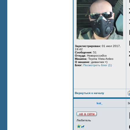
Зарегистрирован:
01 июл 2017,
19:42
Сообщения:
51
Откуда:
Новороссийск
Машина:
Toyota Vista Ardeo
О машине:
диванчик =)
Блог:
Посмотреть блог (1)
Вернуться к началу
kot_
З
Любитель