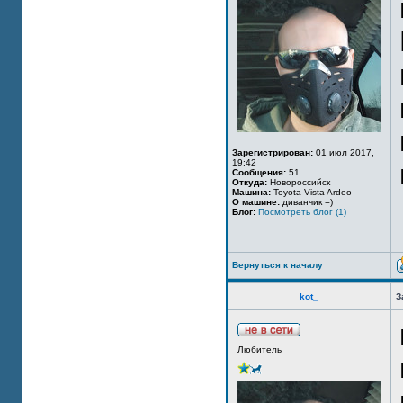
Зарегистрирован:
01 июл 2017,
19:42
Сообщения:
51
Откуда:
Новороссийск
Машина:
Toyota Vista Ardeo
О машине:
диванчик =)
Блог:
Посмотреть блог (1)
Вернуться к началу
kot_
З
Любитель