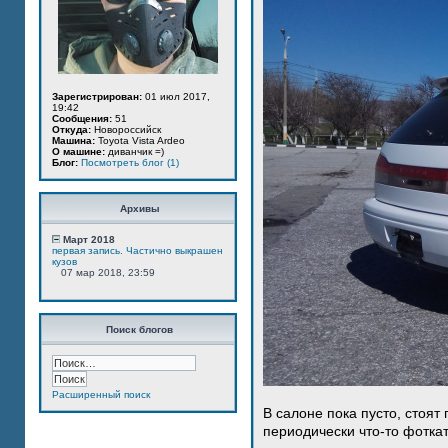
Зарегистрирован:
01 июл 2017,
19:42
Сообщения:
51
Откуда:
Новороссийск
Машина:
Toyota Vista Ardeo
О машине:
диванчик =)
Блог:
Посмотреть блог (1)
Архивы
Март 2018
первая запись. Частично выкрашен
кузов
07 мар 2018, 23:59
Поиск блогов
Расширенный поиск
В салоне пока пусто, стоят
периодически что-то фотка