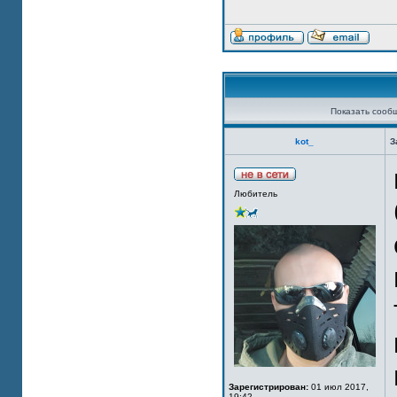
Показать сооб
kot_
З
Любитель
Зарегистрирован:
01 июл 2017,
19:42