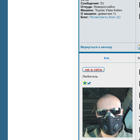
Сообщения:
51
Откуда:
Новороссийск
Машина:
Toyota Vista Ardeo
О машине:
диванчик =)
Блог:
Посмотреть блог (1)
Вернуться к началу
kot_
З
Любитель