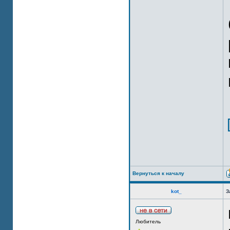
Вернуться к началу
kot_
З
Любитель