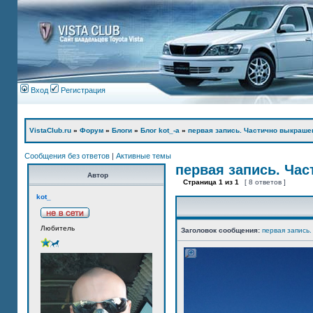
Вход
Регистрация
VistaClub.ru
»
Форум
»
Блоги
»
Блог kot_-а
»
первая запись. Частично выкраше
Сообщения без ответов
|
Активные темы
первая запись. Ча
Автор
Страница
1
из
1
[ 8 ответов ]
kot_
Любитель
Заголовок сообщения:
первая запись