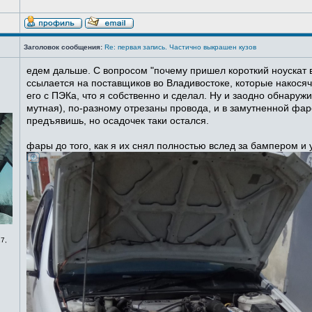
Заголовок сообщения:
Re: первая запись. Частично выкрашен кузов
едем дальше. С вопросом "почему пришел короткий ноускат в
ссылается на поставщиков во Владивостоке, которые накосячи
его с ПЭКа, что я собственно и сделал. Ну и заодно обнаруж
мутная), по-разному отрезаны провода, и в замутненной фаре
предъявишь, но осадочек таки остался.
фары до того, как я их снял полностью вслед за бампером и
7,