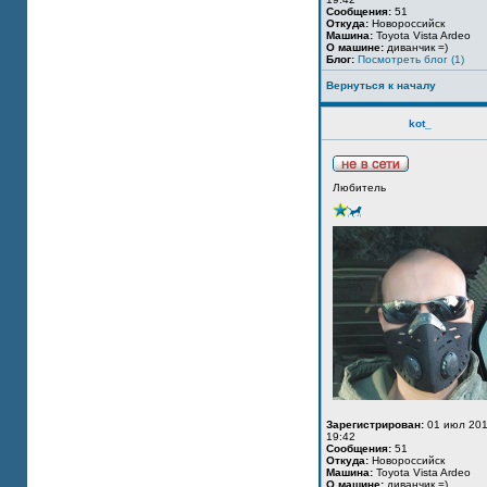
Сообщения:
51
Откуда:
Новороссийск
Машина:
Toyota Vista Ardeo
О машине:
диванчик =)
Блог:
Посмотреть блог (1)
Вернуться к началу
kot_
Любитель
Зарегистрирован:
01 июл 201
19:42
Сообщения:
51
Откуда:
Новороссийск
Машина:
Toyota Vista Ardeo
О машине:
диванчик =)