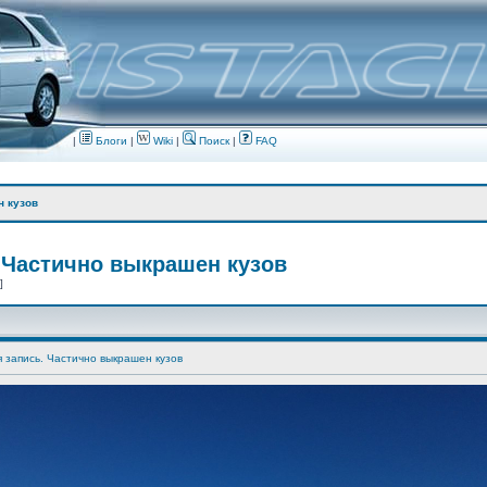
|
Блоги
|
Wiki
|
Поиск
|
FAQ
н кузов
 Частично выкрашен кузов
 ]
я запись. Частично выкрашен кузов