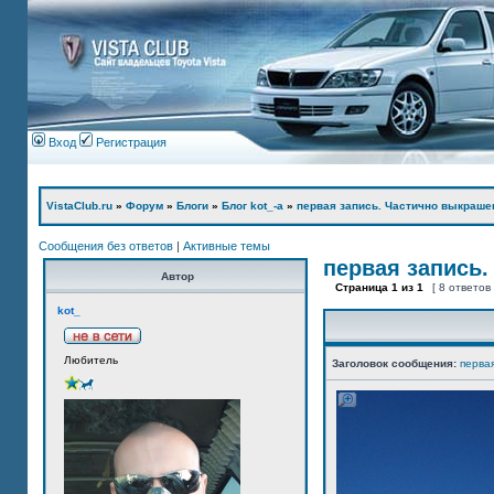
Вход
Регистрация
VistaClub.ru
»
Форум
»
Блоги
»
Блог kot_-а
»
первая запись. Частично выкраше
Сообщения без ответов
|
Активные темы
первая запись.
Автор
Страница
1
из
1
[ 8 ответов
kot_
Любитель
Заголовок сообщения:
перва