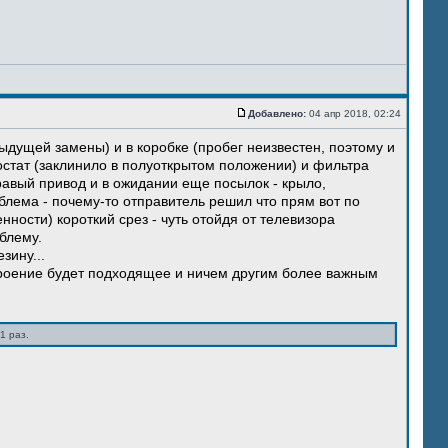
Добавлено:
04 апр 2018, 02:24
ыдущей замены) и в коробке (пробег неизвестен, поэтому и
остат (заклинило в полуоткрытом положении) и фильтра
правый привод и в ожидании еще посылок - крыло,
блема - почему-то отправитель решил что прям вот по
нности) короткий срез - чуть отойдя от телевизора
блему.
зину...
троение будет подходящее и ничем другим более важным
1 раз.