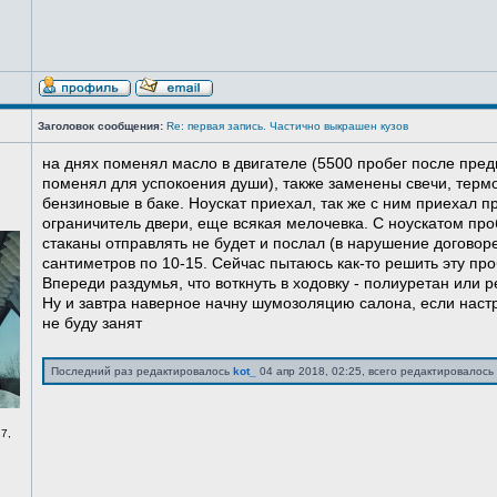
Заголовок сообщения:
Re: первая запись. Частично выкрашен кузов
на днях поменял масло в двигателе (5500 пробег после пред
поменял для успокоения души), также заменены свечи, терм
бензиновые в баке. Ноускат приехал, так же с ним приехал 
ограничитель двери, еще всякая мелочевка. С ноускатом про
стаканы отправлять не будет и послал (в нарушение договоре
сантиметров по 10-15. Сейчас пытаюсь как-то решить эту про
Впереди раздумья, что воткнуть в ходовку - полиуретан или ре
Ну и завтра наверное начну шумозоляцию салона, если нас
не буду занят
Последний раз редактировалось
kot_
04 апр 2018, 02:25, всего редактировалось 
7,