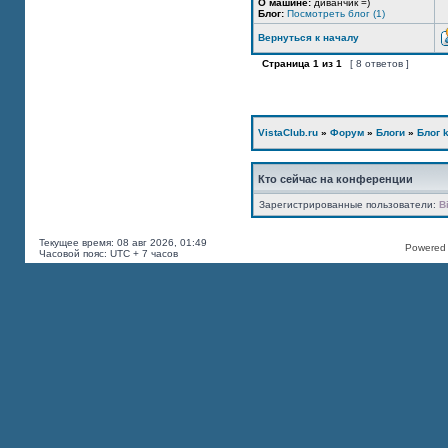
О машине:
диванчик =)
Блог:
Посмотреть блог (1)
Вернуться к началу
Страница
1
из
1
[ 8 ответов ]
VistaClub.ru
»
Форум
»
Блоги
»
Блог k
Кто сейчас на конференции
Зарегистрированные пользователи:
B
Текущее время: 08 авг 2026, 01:49
Powered b
Часовой пояс: UTC + 7 часов