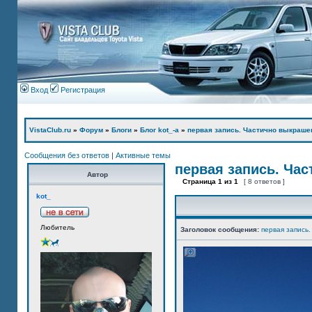
Вход
Регистрация
VistaClub.ru
»
Форум
»
Блоги
»
Блог kot_-а
»
первая запись. Частично выкраше
Сообщения без ответов
|
Активные темы
первая запись. Ча
Автор
Страница
1
из
1
[ 8 ответов ]
kot_
Любитель
Заголовок сообщения:
первая запись