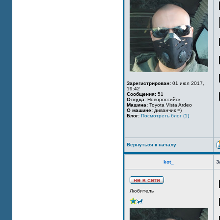
Зарегистрирован:
01 июл 2017,
19:42
Сообщения:
51
Откуда:
Новороссийск
Машина:
Toyota Vista Ardeo
О машине:
диванчик =)
Блог:
Посмотреть блог (1)
Вернуться к началу
kot_
З
Любитель