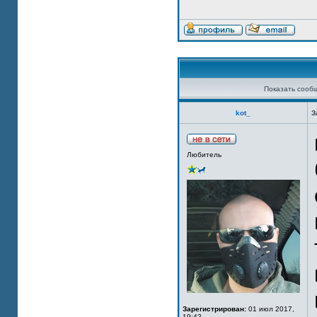
Показать сооб
kot_
З
Любитель
Зарегистрирован:
01 июл 2017,
19:42