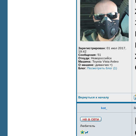
Зарегистрирован:
01 июл 2017,
19:42
Сообщения:
51
Откуда:
Новороссийск
Машина:
Toyota Vista Ardeo
О машине:
диванчик =)
Блог:
Посмотреть блог (1)
Вернуться к началу
kot_
З
Любитель