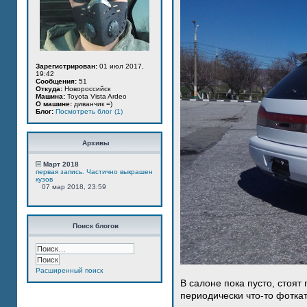
Зарегистрирован:
01 июл 2017,
19:42
Сообщения:
51
Откуда:
Новороссийск
Машина:
Toyota Vista Ardeo
О машине:
диванчик =)
Блог:
Посмотреть блог (1)
Архивы
Март 2018
первая запись. Частично выкрашен
кузов
07 мар 2018, 23:59
Поиск блогов
Расширенный поиск
В салоне пока пусто, стоят
периодически что-то фотка