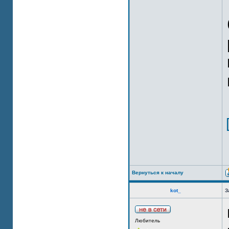
Вернуться к началу
kot_
З
Любитель