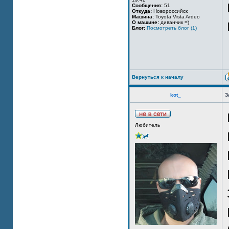
Сообщения:
51
Откуда:
Новороссийск
Машина:
Toyota Vista Ardeo
О машине:
диванчик =)
Блог:
Посмотреть блог (1)
Вернуться к началу
kot_
З
Любитель