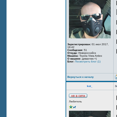
Зарегистрирован:
01 июл 2017,
19:42
Сообщения:
51
Откуда:
Новороссийск
Машина:
Toyota Vista Ardeo
О машине:
диванчик =)
Блог:
Посмотреть блог (1)
Вернуться к началу
kot_
З
Любитель