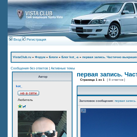
Вход
Регистрация
VistaClub.ru
»
Форум
»
Блоги
»
Блог kot_-а
»
первая запись. Частично выкраше
Сообщения без ответов
|
Активные темы
первая запись. Ча
Автор
Страница
1
из
1
[ 8 ответов ]
kot_
Любитель
Заголовок сообщения:
первая запись