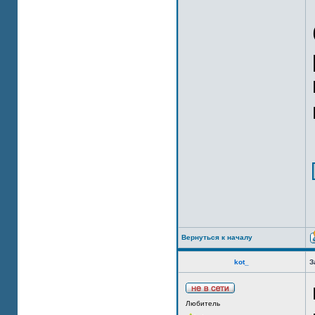
Вернуться к началу
kot_
З
Любитель