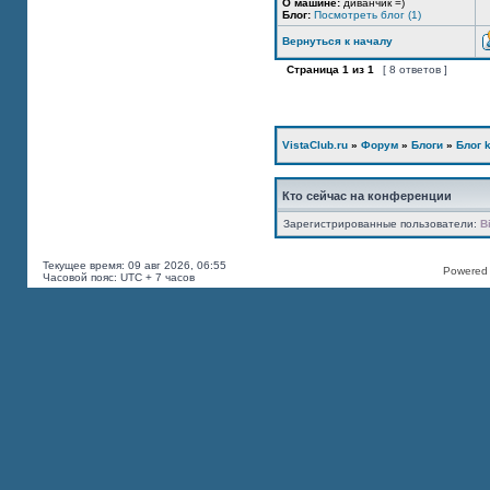
О машине:
диванчик =)
Блог:
Посмотреть блог (1)
Вернуться к началу
Страница
1
из
1
[ 8 ответов ]
VistaClub.ru
»
Форум
»
Блоги
»
Блог k
Кто сейчас на конференции
Зарегистрированные пользователи:
B
Текущее время: 09 авг 2026, 06:55
Powered b
Часовой пояс: UTC + 7 часов