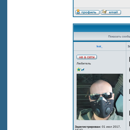
Показать сооб
kot_
З
Любитель
Зарегистрирован:
01 июл 2017,
19:42