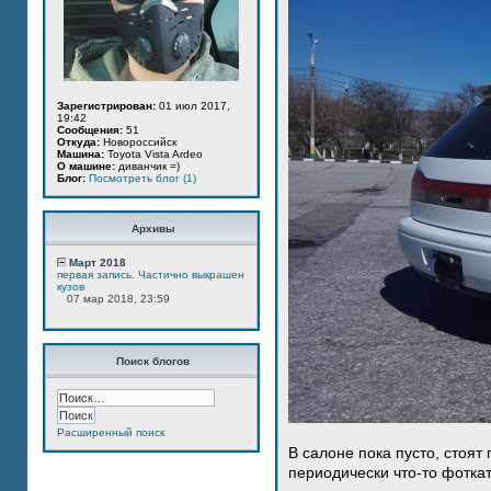
Зарегистрирован:
01 июл 2017,
19:42
Сообщения:
51
Откуда:
Новороссийск
Машина:
Toyota Vista Ardeo
О машине:
диванчик =)
Блог:
Посмотреть блог (1)
Архивы
Март 2018
первая запись. Частично выкрашен
кузов
07 мар 2018, 23:59
Поиск блогов
Расширенный поиск
В салоне пока пусто, стоят
периодически что-то фотка