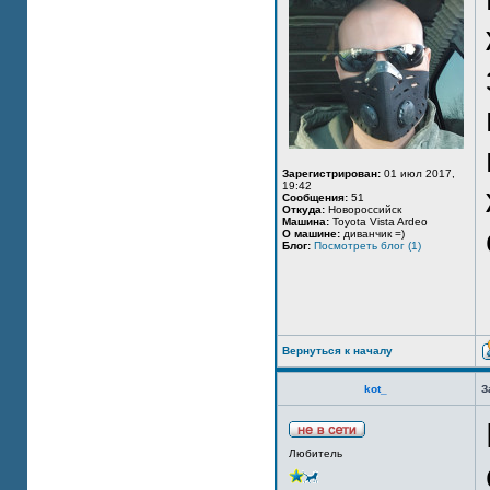
Зарегистрирован:
01 июл 2017,
19:42
Сообщения:
51
Откуда:
Новороссийск
Машина:
Toyota Vista Ardeo
О машине:
диванчик =)
Блог:
Посмотреть блог (1)
Вернуться к началу
kot_
З
Любитель