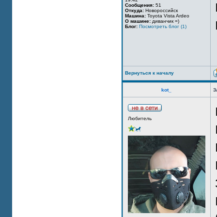
Сообщения:
51
Откуда:
Новороссийск
Машина:
Toyota Vista Ardeo
О машине:
диванчик =)
Блог:
Посмотреть блог (1)
Вернуться к началу
kot_
З
Любитель