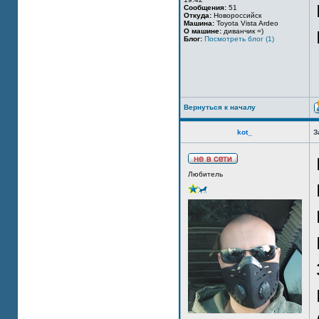
Сообщения:
51
Откуда:
Новороссийск
Машина:
Toyota Vista Ardeo
О машине:
диванчик =)
Блог:
Посмотреть блог (1)
Вернуться к началу
kot_
З
Любитель