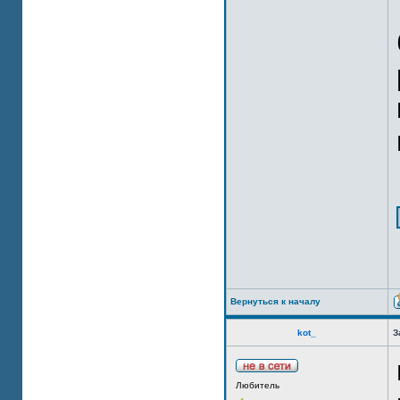
Вернуться к началу
kot_
З
Любитель