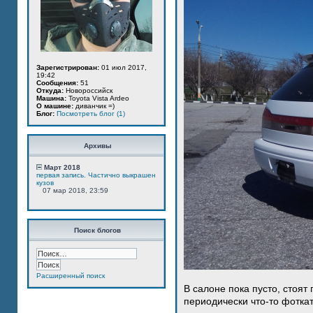
Зарегистрирован:
01 июл 2017,
19:42
Сообщения:
51
Откуда:
Новороссийск
Машина:
Toyota Vista Ardeo
О машине:
диванчик =)
Блог:
Посмотреть блог (1)
Архивы
Март 2018
первая запись. Частично выкрашен
кузов
07 мар 2018, 23:59
Поиск блогов
Расширенный поиск
В салоне пока пусто, стоят
периодически что-то фотка