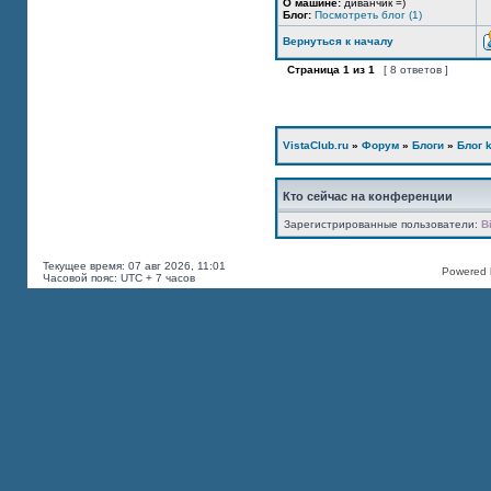
О машине:
диванчик =)
Блог:
Посмотреть блог (1)
Вернуться к началу
Страница
1
из
1
[ 8 ответов ]
VistaClub.ru
»
Форум
»
Блоги
»
Блог k
Кто сейчас на конференции
Зарегистрированные пользователи:
B
Текущее время: 07 авг 2026, 11:01
Powered b
Часовой пояс: UTC + 7 часов