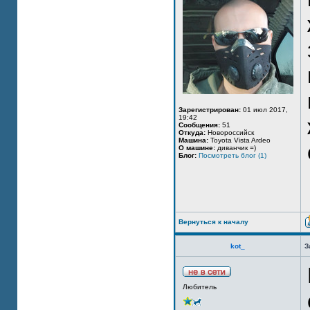
Зарегистрирован:
01 июл 2017,
19:42
Сообщения:
51
Откуда:
Новороссийск
Машина:
Toyota Vista Ardeo
О машине:
диванчик =)
Блог:
Посмотреть блог (1)
Вернуться к началу
kot_
З
Любитель