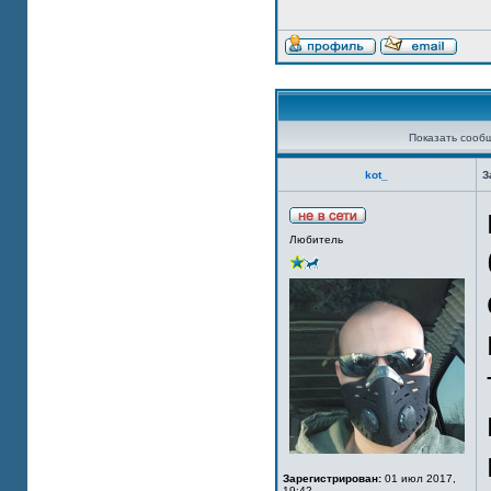
Показать сооб
kot_
З
Любитель
Зарегистрирован:
01 июл 2017,
19:42