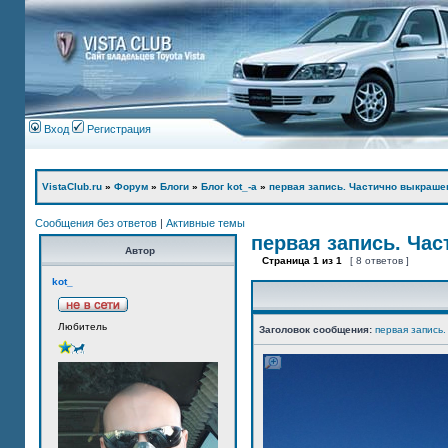
Вход
Регистрация
VistaClub.ru
»
Форум
»
Блоги
»
Блог kot_-а
»
первая запись. Частично выкраше
Сообщения без ответов
|
Активные темы
первая запись. Ча
Автор
Страница
1
из
1
[ 8 ответов ]
kot_
Любитель
Заголовок сообщения:
первая запись