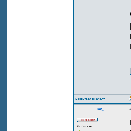
Вернуться к началу
kot_
З
Любитель