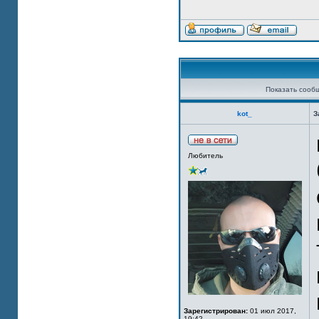
Показать сооб
kot_
З
Любитель
Зарегистрирован:
01 июл 2017,
19:42