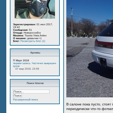
Зарегистрирован:
01 июл 2017,
19:42
Сообщения:
51
Откуда:
Новороссийск
Машина:
Toyota Vista Ardeo
О машине:
диванчик =)
Блог:
Посмотреть блог (1)
Архивы
Март 2018
первая запись. Частично выкрашен
кузов
07 мар 2018, 23:59
Поиск блогов
Расширенный поиск
В салоне пока пусто, стоят
периодически что-то фотка