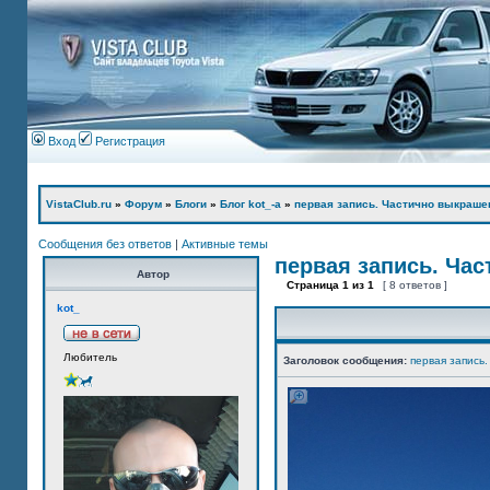
Вход
Регистрация
VistaClub.ru
»
Форум
»
Блоги
»
Блог kot_-а
»
первая запись. Частично выкраше
Сообщения без ответов
|
Активные темы
первая запись. Ча
Автор
Страница
1
из
1
[ 8 ответов ]
kot_
Любитель
Заголовок сообщения:
первая запись