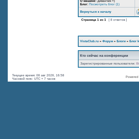
О машине:
диванчик =)
Блог:
Посмотреть блог (1)
Вернуться к началу
Страница
1
из
1
[ 8 ответов ]
VistaClub.ru
»
Форум
»
Блоги
»
Блог k
Кто сейчас на конференции
Зарегистрированные пользователи:
B
Текущее время: 06 авг 2026, 16:58
Powered b
Часовой пояс: UTC + 7 часов