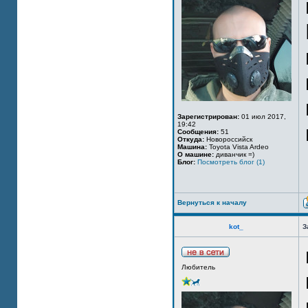
Зарегистрирован:
01 июл 2017,
19:42
Сообщения:
51
Откуда:
Новороссийск
Машина:
Toyota Vista Ardeo
О машине:
диванчик =)
Блог:
Посмотреть блог (1)
Вернуться к началу
kot_
З
Любитель