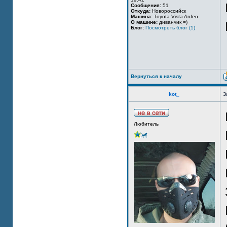
Сообщения:
51
Откуда:
Новороссийск
Машина:
Toyota Vista Ardeo
О машине:
диванчик =)
Блог:
Посмотреть блог (1)
Вернуться к началу
kot_
З
Любитель