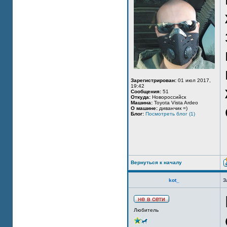
Зарегистрирован:
01 июл 2017,
19:42
Сообщения:
51
Откуда:
Новороссийск
Машина:
Toyota Vista Ardeo
О машине:
диванчик =)
Блог:
Посмотреть блог (1)
Вернуться к началу
kot_
З
Любитель