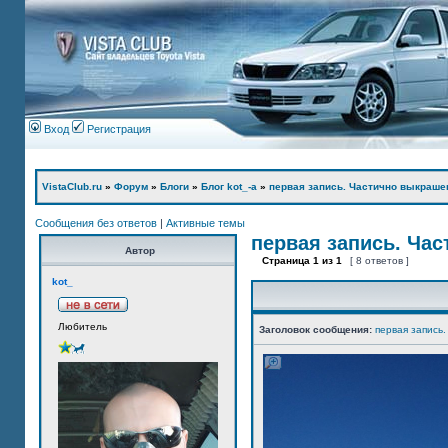
Вход
Регистрация
VistaClub.ru
»
Форум
»
Блоги
»
Блог kot_-а
»
первая запись. Частично выкраше
Сообщения без ответов
|
Активные темы
первая запись. Ча
Автор
Страница
1
из
1
[ 8 ответов ]
kot_
Любитель
Заголовок сообщения:
первая запись