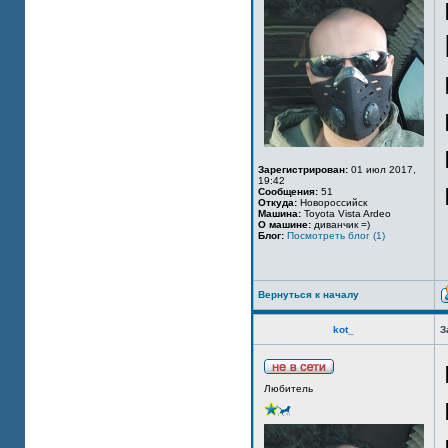
Зарегистрирован:
01 июл 2017,
19:42
Сообщения:
51
Откуда:
Новороссийск
Машина:
Toyota Vista Ardeo
О машине:
диванчик =)
Блог:
Посмотреть блог (1)
Вернуться к началу
kot_
З
Любитель