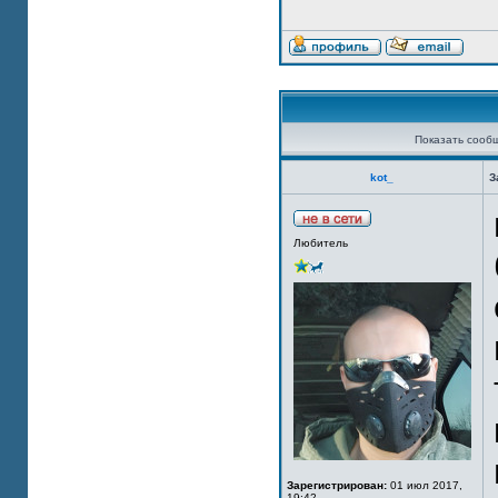
Показать сооб
kot_
З
Любитель
Зарегистрирован:
01 июл 2017,
19:42