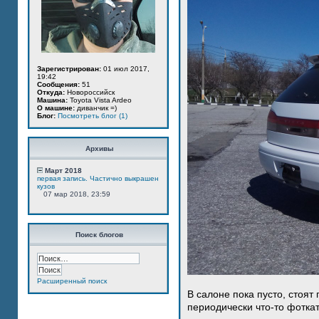
Зарегистрирован:
01 июл 2017,
19:42
Сообщения:
51
Откуда:
Новороссийск
Машина:
Toyota Vista Ardeo
О машине:
диванчик =)
Блог:
Посмотреть блог (1)
Архивы
Март 2018
первая запись. Частично выкрашен
кузов
07 мар 2018, 23:59
Поиск блогов
Расширенный поиск
В салоне пока пусто, стоят
периодически что-то фотка