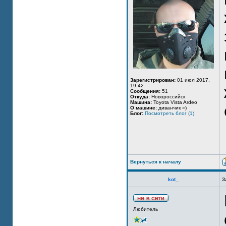
Зарегистрирован:
01 июл 2017,
19:42
Сообщения:
51
Откуда:
Новороссийск
Машина:
Toyota Vista Ardeo
О машине:
диванчик =)
Блог:
Посмотреть блог (1)
Вернуться к началу
kot_
З
Любитель