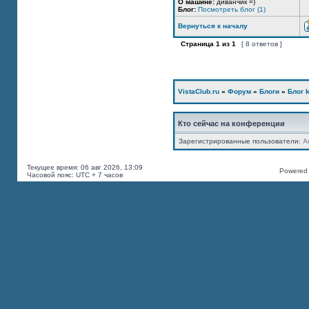
О машине:
диванчик =)
Блог:
Посмотреть блог (1)
Вернуться к началу
Страница
1
из
1
[ 8 ответов ]
VistaClub.ru
»
Форум
»
Блоги
»
Блог k
Кто сейчас на конференции
Зарегистрированные пользователи:
A
Текущее время: 06 авг 2026, 13:09
Powered b
Часовой пояс: UTC + 7 часов