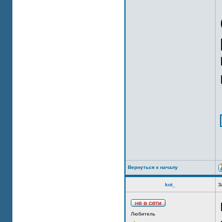
Вернуться к началу
kot_
З
Любитель