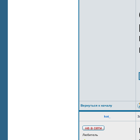
Вернуться к началу
kot_
З
Любитель