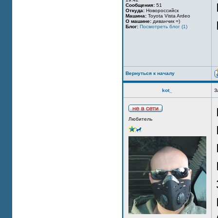
Сообщения:
51
Откуда:
Новороссийск
Машина:
Toyota Vista Ardeo
О машине:
диванчик =)
Блог:
Посмотреть блог (1)
Вернуться к началу
kot_
З
Любитель