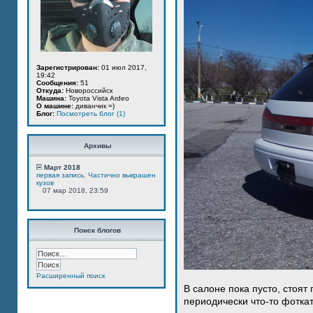
Зарегистрирован:
01 июл 2017,
19:42
Сообщения:
51
Откуда:
Новороссийск
Машина:
Toyota Vista Ardeo
О машине:
диванчик =)
Блог:
Посмотреть блог (1)
Архивы
Март 2018
первая запись. Частично выкрашен
кузов
07 мар 2018, 23:59
Поиск блогов
Расширенный поиск
В салоне пока пусто, стоят
периодически что-то фотка