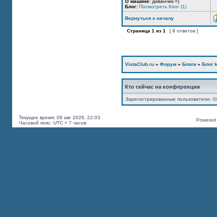
О машине:
диванчик =)
Блог:
Посмотреть блог (1)
Вернуться к началу
Страница
1
из
1
[ 8 ответов ]
VistaClub.ru
»
Форум
»
Блоги
»
Блог k
Кто сейчас на конференции
Зарегистрированные пользователи:
B
Текущее время: 09 авг 2026, 22:03
Powered b
Часовой пояс: UTC + 7 часов