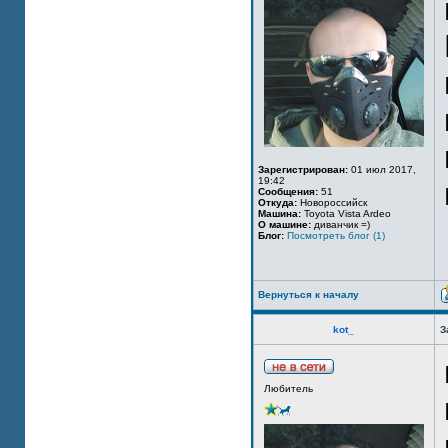
Зарегистрирован:
01 июл 2017,
19:42
Сообщения:
51
Откуда:
Новороссийск
Машина:
Toyota Vista Ardeo
О машине:
диванчик =)
Блог:
Посмотреть блог (1)
Вернуться к началу
kot_
З
Любитель