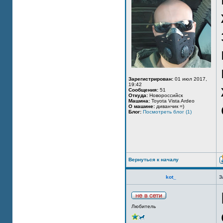
Зарегистрирован:
01 июл 2017,
19:42
Сообщения:
51
Откуда:
Новороссийск
Машина:
Toyota Vista Ardeo
О машине:
диванчик =)
Блог:
Посмотреть блог (1)
Вернуться к началу
kot_
З
Любитель