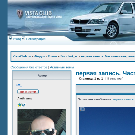
Вход
Регистрация
VistaClub.ru
»
Форум
»
Блоги
»
Блог kot_-а
»
первая запись. Частично выкраше
Сообщения без ответов
|
Активные темы
первая запись. Ча
Автор
Страница
1
из
1
[ 8 ответов ]
kot_
Любитель
Заголовок сообщения:
первая запись