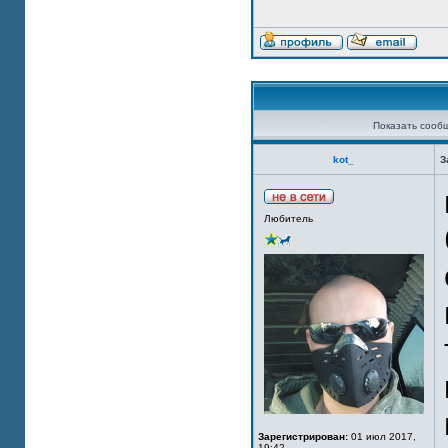
Показать сооб
kot_
З
Любитель
Зарегистрирован:
01 июл 2017,
19:42